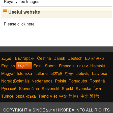
Royalty free images
Useful website
Please click here!
Български
Čeština
Dansk
Deutsch
Ελληνικά
English
Eesti
Suomi
Français
עברית
Hrvatski
Español
Magyar
Íslenska
Italiano
日本語
한글
Lietuvių
Latviešu
Norsk (Bokmål)
Nederlands
Polski
Português
Română
Русский
Slovenčina
Slovenski
Srpski
Svenska
ไทย
Türkçe
Українська
Tiếng Việt
中文(简体)
中文(繁體)
COPYRIGHT © SINCE 2010 HIKOREA.INFO ALL RIGHTS