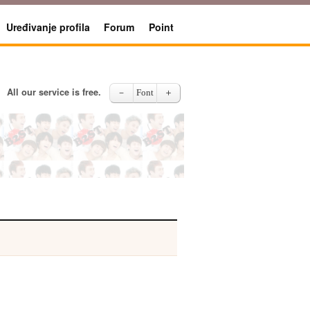
Uređivanje profila
Forum
Point
All our service is free.
－
Font
＋