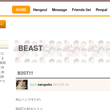
HOME
Hangeul
Message
Friends list
Penpal
unt
BEAST
ジエ
きま
員様
に何
に来
B2ST!!!
利用
アで
Lv.1
narupoko
2013.07.10
ALLペンです(^J^)
B2STが好きな人☆