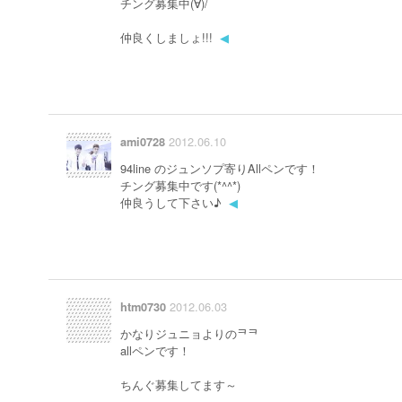
チング募集中(∀)/
仲良くしましょ!!!
◀
2012.06.10
ami0728
94line のジュンソプ寄りAllペンです！
チング募集中です(*^^*)
仲良うして下さい♪
◀
2012.06.03
htm0730
かなりジュニョよりのᄏᄏ
allペンです！
ちんぐ募集してます～