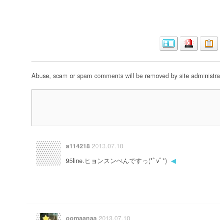
Abuse, scam or spam comments will be removed by site administrat
2013.07.10
a114218
95line.ヒョンスンぺんですっ(*ﾟvﾟ*)
◀
2013.07.10
oomaanaa