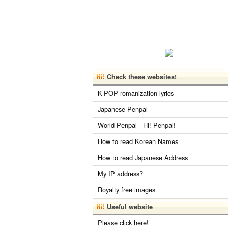
Check these websites!
K-POP romanization lyrics
Japanese Penpal
World Penpal - Hi! Penpal!
How to read Korean Names
How to read Japanese Address
My IP address?
Royalty free images
Useful website
Please click here!