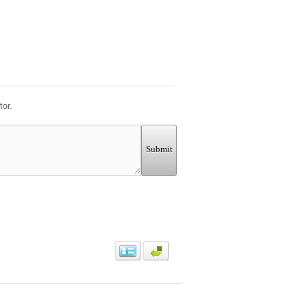
or.
Submit