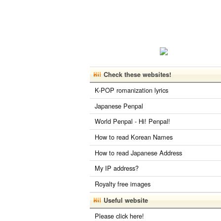
Check these websites!
K-POP romanization lyrics
Japanese Penpal
World Penpal - Hi! Penpal!
How to read Korean Names
How to read Japanese Address
My IP address?
Royalty free images
Useful website
Please click here!