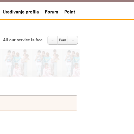
Uređivanje profila
Forum
Point
All our service is free.
－
Font
＋