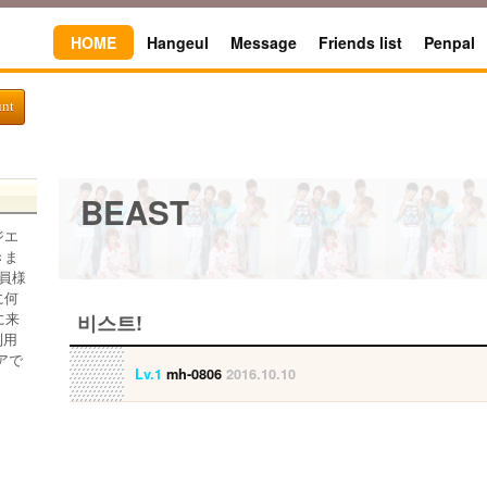
HOME
Hangeul
Message
Friends list
Penpal
unt
BEAST
ジエ
きま
員様
に何
に来
비스트!
利用
アで
Lv.1
mh-0806
2016.10.10