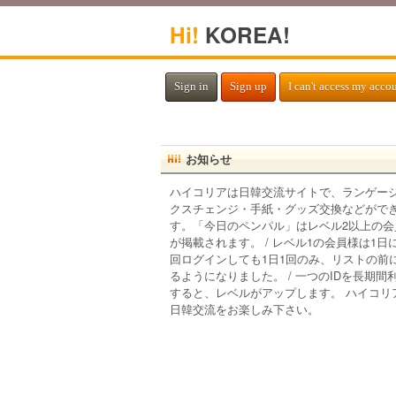
Hi!
KOREA!
Sign in
Sign up
I can't access my acco
お知らせ
ハイコリアは日韓交流サイトで、ランゲー
クスチェンジ・手紙・グッズ交換などがで
す。「今日のペンパル」はレベル2以上の会
が掲載されます。 / レベル1の会員様は1日
回ログインしても1日1回のみ、リストの前
るようになりました。 / 一つのIDを長期間
すると、レベルがアップします。 ハイコリ
日韓交流をお楽しみ下さい。