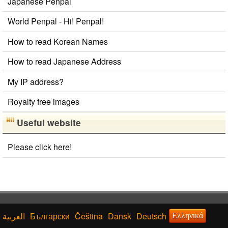
Japanese Penpal
World Penpal - Hi! Penpal!
How to read Korean Names
How to read Japanese Address
My IP address?
Royalty free images
Useful website
Please click here!
Български
Čeština
Dansk
Deutsch
Ελληνικά