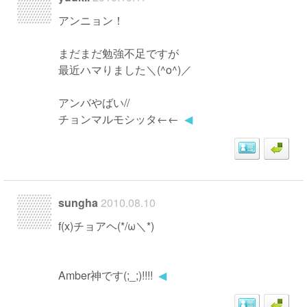
アンニョン！
まだまだ勉強不足ですが
最近ハマりました＼(^o^)／
アンバやばい//
チョンマルモシッタ←←
◀
sungha
2010.08.10
f(x)チョアヘ(*/ω＼*)
Amber神です(;_;)!!!!
◀