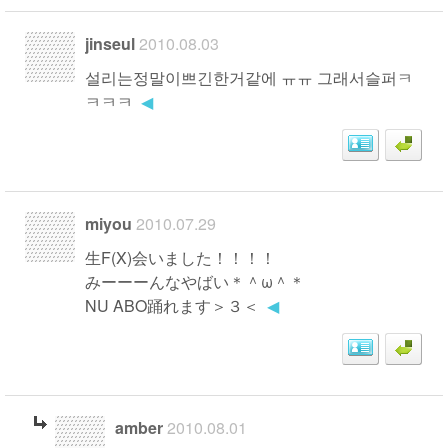
jinseul
2010.08.03
설리는정말이쁘긴한거같에 ㅠㅠ 그래서슬퍼ㅋ
ㅋㅋㅋ
◀
miyou
2010.07.29
生F(X)会いました！！！！
みーーーんなやばい＊＾ω＾＊
NU ABO踊れます＞３＜
◀
amber
2010.08.01