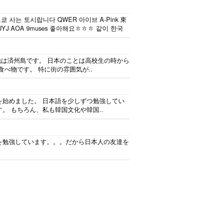
 사는 토시랍니다 QWER 아이브 A-Pink 東
J AOA 9muses 좋아해요ㅎㅎㅎ 같이 한국
身地は済州島です。 日本のことは高校生の時から
べ物です。 特に街の雰囲気が..
を始めました。 日本語を少しずつ勉強してい
。 もちろん、私も韓国文化や韓国..
を勉強しています。。。だから日本人の友達を