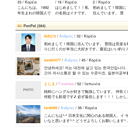
33 / Κορέα
/ 18 / Κορέα
2 / Κορέα
しいで
こんにちは。 1992
はじめまして！！私
初めまして！韓国に
す。 high
年生まれの韓国人で
の名前はイナです。
住んでいます。 ​普
ightにな
す。 出身地は済州
今日本語を勉強して
段は音楽を聴くこと
っても好
島です。 日本のこ
います。。。だから
や運動が好きで、時
きな気持
PenPal (384)
とは高校生の時から
日本人の友達を作り
間がある時は釣りに
ちは変わ
興味を持ちました。
たいです。よろしく
行くのが本当に大好
りませ
/
Άνδρας
/ 32 / Κορέα
tkdrj12
日本の好きなところ
おねがいします..
きです。最近はいい
ん。 メン
初めまして！韓国に住んでいます。 ​普段は音楽
は文化や食べ物で
釣りスポットを探し
バー全員
りに行くのが本当に大好きです。最近はいい釣りス
す。 特に街の雰囲
たり、ノリのいい
が大好き
気が..
音..
ですが、
/
Άνδρας
/ 45 / Κορέα
swak0477
一番大好
안녕하세요! 저는 대전에 살고 있는 한국인입니다.
きなのは
간의 의사소통은 할 수 있는 수준이죠. 일본어공부
ジュンヒ
ョンで
/
Γυναίκα
/ 52 / Ιαπωνία
す。 彼ら
としえ
のことた
PHOTO
純粋にハングルが好きで勉強しています。 仲良く
くさん知
何処でも歓迎です♪ 必ず返信します！！！ しかし
りたいで
す。..
/
Άνδρας
/ 36 / Κορέα
lsc9099
こんにちは^-^ 日本文化に関心のある韓国人、イ·
いなと思います^-^ どうぞよろしくお願いします^..