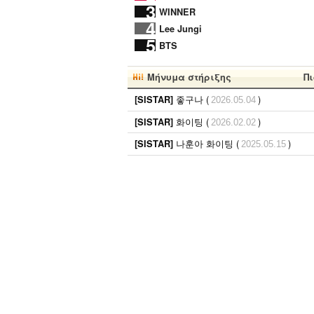
3
WINNER
4
Lee Jungi
5
BTS
Μήνυμα στήριξης
Πι
좋구나 (
)
[SISTAR]
2026.05.04
화이팅 (
)
[SISTAR]
2026.02.02
나훈아 화이팅 (
)
[SISTAR]
2025.05.15