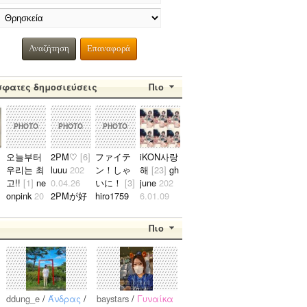
Αναζήτηση
Επαναφορά
σφατες δημοσιεύσεις
Πιο
PHOTO
PHOTO
PHOTO
오늘부터
2PM♡
[6]
ファイテ
iKON사랑
우리는 최
luuu
202
ン！しゃ
해
[23]
gh
韓国人の男ですが2pmのぺんです。ジュノ、テギョンぺんが特にぺ
고!!
[1]
ne
0.04.26
いに！
[3]
june
202
2021.10.24
onpink
20
2PMが好
hiro1759
6.01.09
0
19.08.04
きな日本
2021.10.2
준회가 너
김소정 정
人です。
4
무예쁘다
Πιο
예린 정은
2PMが好
たくさん
ㅠㅠ..
비 최유나
きな人仲
応援しま
황은비 김
良くして
す！..
예원 여!!
くださ
자!!친!!
い。..
ddung_e
/
Άνδρας
/
baystars
/
Γυναίκα
구!!..