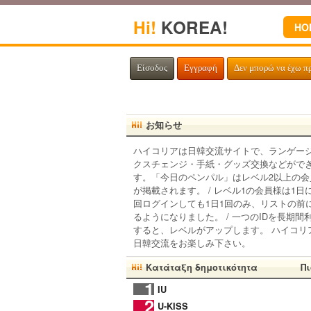
Hi!
KOREA!
HO
Είσοδος
Εγγραφή
Δεν μπορώ να έχω π
お知らせ
ハイコリアは日韓交流サイトで、ランゲー
クスチェンジ・手紙・グッズ交換などがで
す。「今日のペンパル」はレベル2以上の会
が掲載されます。 / レベル1の会員様は1日
回ログインしても1日1回のみ、リストの前
るようになりました。 / 一つのIDを長期間
すると、レベルがアップします。 ハイコリ
日韓交流をお楽しみ下さい。
Κατάταξη δημοτικότητα
Πι
1
IU
2
U-KISS