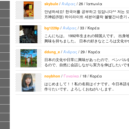
/
Άνδρας
/ 26 / Ιαπωνία
skybule
안녕하세요! 한국어를 공부하고 있답니다^^ 저는 도쿄
方神起(5명) 하이라이트 세븐어클락 볼빨간사춘기 JY
어..
/
Άνδρας
/ 33 / Κορέα
bg1229p
こんにちは。 1992年生まれの韓国人です。 出
興味を持ちました。 日本の好きなところは文化や食
/
Άνδρας
/ 29 / Κορέα
ddung_e
日本の文化や日常に興味があったので、ペンパル
るので、自然に会話しながら実力を伸ばしたいです
/
Γυναίκα
/ 18 / Κορέα
noybhon
はじめまして！！私の名前はイナです。今日本語
作りたいです。よろしくおねがいします..