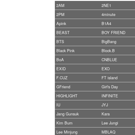
2AM
2NE1
2PM
4minute
Apink
B1A4
BEAST
BOY FRIEND
BTS
BigBang
Black Pink
Block.B
BoA
CNBLUE
EXID
EXO
F.CUZ
FT island
GFriend
Girl's Day
HIGHLIGHT
INFINITE
IU
JYJ
Jang Gunsuk
Kara
Kim Bum
Lee Jungi
Lee Minjung
MBLAQ