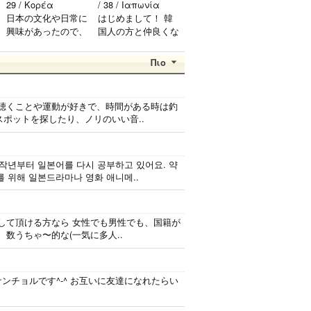
29 / Κορέα
/ 38 / Ιαπωνία
日本の文化や日常に
はじめまして！ 韓
l
興味があったので、
国人の方と仲良くな
ペンパルを始めまし
りたくて登録しまし
た。 日本語を少し
た(^^) 年齢、性別問
Πιο
ずつ勉強しているの
わず仲良くなりたい
で、自然に会話しな
で..
がら実力を伸ばした
を聴くことや運動が好きで、時間がある時は釣
いです。 もちろ
ポットを探したり、ノリのいい音..
ん、私も韓国文化や
韓国..
 작년부터 일본어를 다시 공부하고 있어요. 약
를 위해 일본드라마나 영화 애니메..
して頂ける方なら 女性でも男性でも、国籍が
、数うちゃ〜的な(一気に多人..
サンチョルです^-^ お互いに友達になれたらい