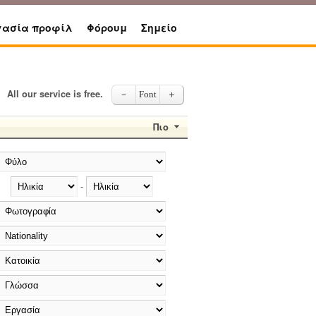
γασία προφίλ
Φόρουμ
Σημείο
All our service is free.
－
Font
＋
Πιο
-