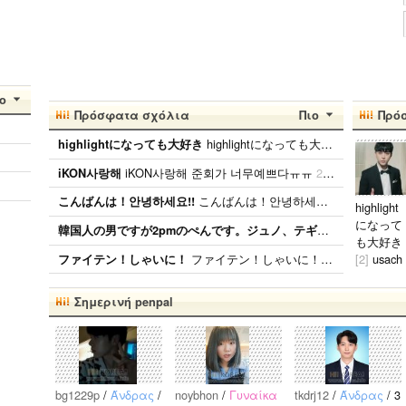
ο
Πρόσφατα σχόλια
Πιο
Πρό
highlightになっても大好き ファンになったのが、遅かったからいろんな情報が欲しいです。 highlightになっても好きな気持ちは変わりません。 メンバー全員が大好きですが、一番大好きなのはジュンヒョンです。 彼らのことたくさん知りたいです。
highlightになっても大好き
iKON사랑해 준회가 너무예쁘다ㅠㅠ
2026.01.09
iKON사랑해
こんばんは！안녕하세요!! こんばんは！ 日本BANAです( ˆoˆ )/ 性別、年齢、国籍関係なく BANAと仲良くしたいです！！ ちなみに、94lineゴンチャンぺんです！ コメント、メール待ってます( ˆoˆ )/안녕하세요!
こんばんは！안녕하세요!!
highlight
になって
韓国人の男ですが2pmのぺんです。ジュノ、テギョンぺんが特にぺんです。
も大好き
ファイテン！しゃいに！ たくさん応援します！
[2]
usach
ファイテン！しゃいに！
an
2026.
2.02
Σημερινή penpal
ファンに
なったの
が、遅か
ったから
いろんな
bg1229p
/
Άνδρας
/
noybhon
/
Γυναίκα
tkdrj12
/
Άνδρας
/ 3
情報が欲