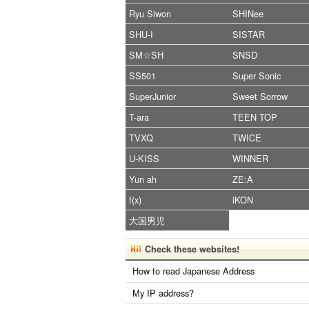
Ryu Siwon
SHINee
SHU-I
SISTAR
SM☆SH
SNSD
SS501
Super Sonic
SuperJunior
Sweet Sorrow
T-ara
TEEN TOP
TVXQ
TWICE
U-KISS
WINNER
Yun ah
ZE:A
f(x)
iKON
大国男児
Check these websites!
How to read Japanese Address
My IP address?