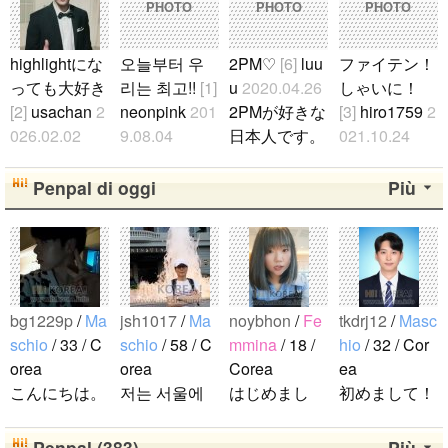
PHOTO
PHOTO
PHOTO
highlightにな
오늘부터 우
2PM♡
[6]
luu
ファイテン！
っても大好き
리는 최고!!
[1]
u
2020.04.26
しゃいに！
[2]
usachan
2
neonpink
201
2PMが好きな
[3]
hiro1759
2
026.02.02
9.08.04
日本人です。
021.10.24
ファンになっ
김소정 정예
2PMが好きな
たくさん応援
たのが、遅か
린 정은비 최
人仲良くして
します！..
Penpal di oggi
Più
ったからいろ
유나 황은비
ください。..
んな情報が欲
김예원 여!!
しいです。 hi
자!!친!!구!!..
ghlightになっ
ても好きな気
bg1229p
/
Ma
jsh1017
/
Ma
noybhon
/
Fe
tkdrj12
/
Masc
持ちは変わり
schio
/ 33 / C
schio
/ 58 / C
mmina
/ 18 /
hio
/ 32 / Cor
ません。 メ
orea
orea
Corea
ea
ンバー全員が
こんにちは。
저는 서울에
はじめまし
初めまして！
大好きです
1992年生ま
살고 있는 평
て！！私の名
韓国に住んで
が、一番大好
れの韓国人で
범한 남자입
前はイナで
います。 ​普
Penpal (383)
Più
きなのはジュ