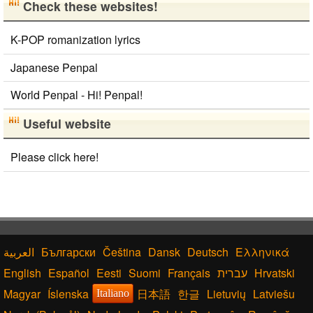
Check these websites!
K-POP romanization lyrics
Japanese Penpal
World Penpal - Hi! Penpal!
Useful website
Please click here!
Български
Čeština
Dansk
Deutsch
Ελληνικά
English
Español
Eesti
Suomi
Français
עברית
Hrvatski
Magyar
Íslenska
日本語
한글
Lietuvių
Latviešu
Italiano