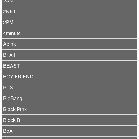
2AM
2NE1
2PM
4minute
Apink
B1A4
BEAST
BOY FRIEND
BTS
BigBang
Black Pink
Block.B
BoA