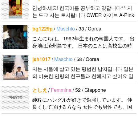
안녕하세요! 한국어를 공부하고 있답니다^^ 저
는 도쿄 사는 토시랍니다 QWER 아이브 A-Pink
東方神起(5명) 하이라이트 세븐어클락 볼빨간사
bg1229p
/
Maschio
/ 33 / Corea
춘기 JYJ AOA 9muses 좋아해요ㅎㅎㅎ 같이 한
국어..
こんにちは。 1992年生まれの韓国人です。 出
身地は済州島です。 日本のことは高校生の時
から興味を持ちました。 日本の好きなところ
jsh1017
/
Maschio
/ 58 / Corea
は文化や食べ物です。 特に街の雰囲気が..
저는 서울에 살고 있는 평범한 남자입니다 일본
의 비슷한 연령의 친구들과 친해지고 싶어요 일
본에 가면 좋은 곳 소개 시켜주면 감사하겠습니
としえ
/
Femmina
/ 52 / Giappone
다 반대로 한국에 오시면 가이드 해 드릴..
PHOTO
純粋にハングルが好きで勉強しています。 仲
良くして頂ける方なら 女性でも男性でも、国
籍が何処でも歓迎です♪ 必ず返信します！！！
しかし、数うちゃ〜的な(一気に多人..