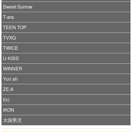
Sweet Sorrow
T-ara
TEEN TOP
TVXQ
TWICE
U-KISS
WINNER
Yun ah
ZE:A
f(x)
iKON
大国男児