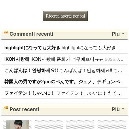
Ricerca aperta penpal
Commenti recenti
Più
highlightになっても大好き
highlightになっても大好き ファンになったのが、遅かったからいろんな情報が欲しいです。 highlightになっても好きな気持ちは変わりません。 メンバー全員が大好きですが、一番大好きなのはジュンヒョンです。 彼らのことたくさん知りたいです。
iKON사랑해
iKON사랑해 준회가 너무예쁘다ㅠㅠ
2026.01.09
こんばんは！안녕하세요!!
こんばんは！안녕하세요!! こんばんは！ 日本BANAです( ˆoˆ )/ 性別、年齢、国籍関係なく BANAと仲良くしたいです！！ ちなみに、94lineゴンチャンぺんです！ コメント、メール待ってます( ˆoˆ )/안녕하세요!
韓国人の男ですが2pmのぺんです。ジュノ、テギョンぺんが特にぺんです。
ファイテン！しゃいに！
ファイテン！しゃいに！ たくさん応援します！
Post recenti
Più