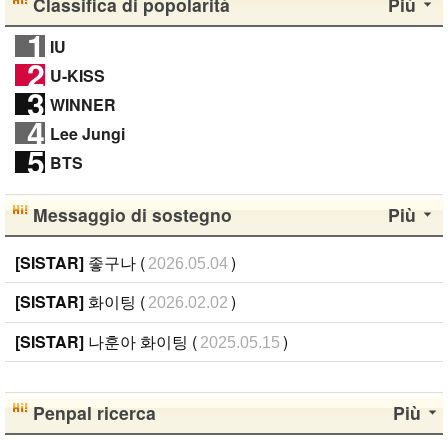
Classifica di popolarità
Più
1
IU
2
U-KISS
3
WINNER
4
Lee Jungi
5
BTS
Messaggio di sostegno
Più
[SISTAR]
좋구나 (
)
2026.05.04
[SISTAR]
화이팅 (
)
2026.02.02
[SISTAR]
나훈아 화이팅 (
)
2025.05.15
Penpal ricerca
Più