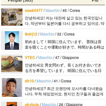
す。 出身地
니다 일본의
す。今日本語
段は音楽を聴
ンヒョンで
は済州島で
비슷한 연령
を勉強してい
くことや運動
swak0477
/
Maschio
/ 45 / Corea
す。 彼らの
ddung_e
/
Ma
す。 日本の
의 친구들과
ます。。。だ
が好きで、時
ことたくさん
안녕하세요! 저는 대전에 살고 있는 한국인입니
schio
/ 29 / C
ことは高校生
친해지고 싶
から日本人の
間がある時は
知りたいで
다. 작년부터 일본어를 다시 공부하고 있어요. 약
orea
の時から興味
어요 일본에
友達を作りた
釣りに行くの
す。..
간의 의사소통은 할 수 있는 수준이죠. 일본어공
日本の文化や
を持ちまし
가면 좋은 곳
いです。よろ
が本当に大好
tkdrj12
/
Maschio
/ 32 / Corea
부를 위해 일본드라마나 영화 애니메..
日常に興味が
た。 日本の
소개 시켜주
しくおねがい
きです。最近
初めまして！韓国に住んでいます。 ​普段は音
あったので、
好きなところ
면 감사하겠
します..
はいい釣りス
楽を聴くことや運動が好きで、時間がある時は
ペンパルを始
は文化や食べ
습니다 반대
ポットを探し
釣りに行くのが本当に大好きです。最近はいい
めました。
物です。 特
로 한국에 오
たり、ノリの
VTEC
/
Maschio
/ 47 / Giappone
釣りスポットを探したり、ノリのいい音..
日本語を少し
に街の雰囲気
시면 가이드
いい音..
안녕하세요 男女問わず、長くお付き合いでき
ずつ勉強して
が..
해 드릴..
る方を希望しています。 韓国に住んでいる日
いるので、自
本人男性です。 ハングルは幼稚園児以下のレ
然に会話しな
dh10
/
Maschio
/ 41 / Corea
ベルですが、少しずつ勉強しています。 音..
がら実力を伸
ばしたいで
안녕하세요? 최근 오랜만에 오사카를 다녀왔습
니다. 무척 재밌었어요. 현지인 친구들과 즐겁게
す。 もちろ
대화를 하고 싶습니다. 연락주..
ん、私も韓国
skybule
/
Maschio
/ 26 / Giappone
文化や韓国..