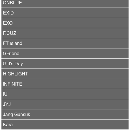
CNBLUE
EXID
EXO
F.CUZ
FT island
GFriend
Girl's Day
HIGHLIGHT
INFINITE
IU
JYJ
Jang Gunsuk
Kara