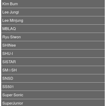
Kim Bum
Lee Jungi
Lee Minjung
MBLAQ
Ryu Siwon
SHINee
SHU-I
SISTAR
SM☆SH
SNSD
SS501
Super Sonic
SuperJunior