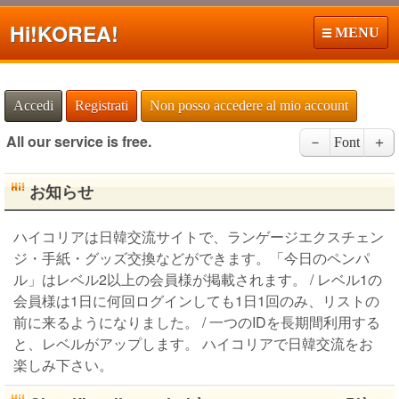
Hi!
KOREA!
MENU
Accedi
Registrati
Non posso accedere al mio account
All our service is free.
－
Font
＋
お知らせ
ハイコリアは日韓交流サイトで、ランゲージエクスチェン
ジ・手紙・グッズ交換などができます。「今日のペンパ
ル」はレベル2以上の会員様が掲載されます。 / レベル1の
会員様は1日に何回ログインしても1日1回のみ、リストの
前に来るようになりました。 / 一つのIDを長期間利用する
と、レベルがアップします。 ハイコリアで日韓交流をお
楽しみ下さい。