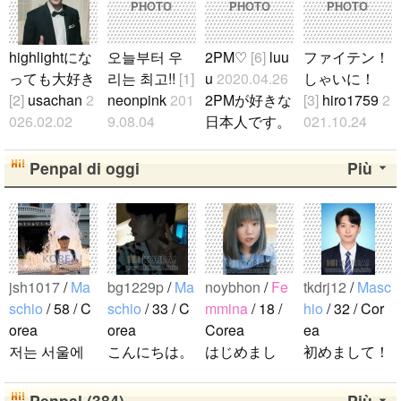
PHOTO
PHOTO
PHOTO
highlightにな
오늘부터 우
2PM♡
[6]
luu
ファイテン！
っても大好き
리는 최고!!
[1]
u
2020.04.26
しゃいに！
[2]
usachan
2
neonpink
201
2PMが好きな
[3]
hiro1759
2
026.02.02
9.08.04
日本人です。
021.10.24
ファンになっ
김소정 정예
2PMが好きな
たくさん応援
たのが、遅か
린 정은비 최
人仲良くして
します！..
Penpal di oggi
Più
ったからいろ
유나 황은비
ください。..
んな情報が欲
김예원 여!!
しいです。 hi
자!!친!!구!!..
ghlightになっ
ても好きな気
jsh1017
/
Ma
bg1229p
/
Ma
noybhon
/
Fe
tkdrj12
/
Masc
持ちは変わり
schio
/ 58 / C
schio
/ 33 / C
mmina
/ 18 /
hio
/ 32 / Cor
ません。 メ
orea
orea
Corea
ea
ンバー全員が
저는 서울에
こんにちは。
はじめまし
初めまして！
大好きです
살고 있는 평
1992年生ま
て！！私の名
韓国に住んで
が、一番大好
범한 남자입
れの韓国人で
前はイナで
います。 ​普
Penpal (384)
Più
きなのはジュ