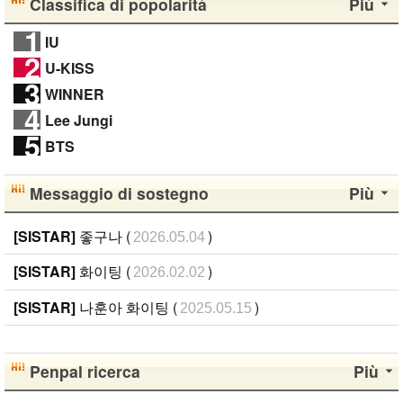
Classifica di popolarità
Più
1
IU
2
U-KISS
3
WINNER
4
Lee Jungi
5
BTS
Messaggio di sostegno
Più
[SISTAR]
좋구나 (
)
2026.05.04
[SISTAR]
화이팅 (
)
2026.02.02
[SISTAR]
나훈아 화이팅 (
)
2025.05.15
Penpal ricerca
Più