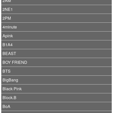
2AM
2NE1
2PM
4minute
Apink
B1A4
BEAST
BOY FRIEND
BTS
BigBang
Black Pink
Block.B
BoA