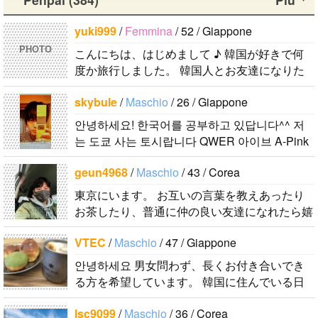
니다 일본의
す。 出身地
す。今日本語
段は音楽を聴
ンヒョンで
비슷한 연령
は済州島で
を勉強してい
くことや運動
yuki999
/
Femmina
/ 52 / Giappone
す。 彼らの
ddung_e
/
Ma
의 친구들과
す。 日本の
ます。。。だ
が好きで、時
ことたくさん
PHOTO
こんにちは、はじめまして ♪ 韓国が好きで何
schio
/ 29 / C
친해지고 싶
ことは高校生
から日本人の
間がある時は
知りたいで
度か旅行しました。 韓国人とお友達になりた
orea
어요 일본에
の時から興味
友達を作りた
釣りに行くの
す。..
くて登録しました。よろしくお願いします^..
日本の文化や
가면 좋은 곳
を持ちまし
いです。よろ
が本当に大好
skybule
/
Maschio
/ 26 / Giappone
日常に興味が
소개 시켜주
た。 日本の
しくおねがい
きです。最近
안녕하세요! 한국어를 공부하고 있답니다^^ 저
あったので、
면 감사하겠
好きなところ
します..
はいい釣りス
는 도쿄 사는 토시랍니다 QWER 아이브 A-Pink
ペンパルを始
습니다 반대
は文化や食べ
ポットを探し
東方神起(5명) 하이라이트 세븐어클락 볼빨간사
めました。
로 한국에 오
物です。 特
たり、ノリの
geun4968
/
Maschio
/ 43 / Corea
춘기 JYJ AOA 9muses 좋아해요ㅎㅎㅎ 같이 한
日本語を少し
시면 가이드
に街の雰囲気
いい音..
국어..
東京にいます。 お互いの言葉を教えあったり
ずつ勉強して
해 드릴..
が..
お茶したり、普通に仲の良い友達になれたら嬉
いるので、自
しいで..
然に会話しな
VTEC
/
Maschio
/ 47 / Giappone
がら実力を伸
ばしたいで
안녕하세요 男女問わず、長くお付き合いでき
る方を希望しています。 韓国に住んでいる日
す。 もちろ
本人男性です。 ハングルは幼稚園児以下のレ
ん、私も韓国
lsc9099
/
Maschio
/ 36 / Corea
ベルですが、少しずつ勉強しています。 音..
文化や韓国..