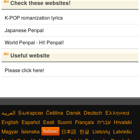
Check these websites!
K-POP romanization lyrics
Japanese Penpal
World Penpal - Hi! Penpal!
Useful website
Please click here!
Български
Čeština
Dansk
Deutsch
Ελληνικά
English
Español
Eesti
Suomi
Français
עברית
Hrvatski
Magyar
Íslenska
日本語
한글
Lietuvių
Latviešu
Italiano