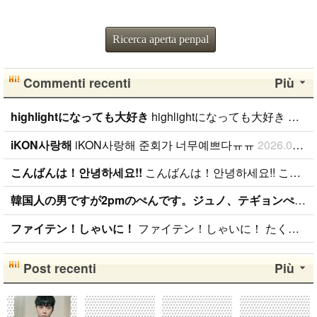
Ricerca aperta penpal
Commenti recenti
Più
highlightになっても大好き
highlightになっても大好き ファンになったのが、遅かったからいろんな情報が欲しいです。 highlightになっても好きな気持ちは変わりません。 メンバー全員が大好きですが、一番大好きなのはジュンヒョンです。 彼らのことたくさん知りたいです。
iKON사랑해
iKON사랑해 준회가 너무예쁘다ㅠㅠ
2026.01.09
こんばんは！안녕하세요!!
こんばんは！안녕하세요!! こんばんは！ 日本BANAです( ˆoˆ )/ 性別、年齢、国籍関係なく BANAと仲良くしたいです！！ ちなみに、94lineゴンチャンぺんです！ コメント、メール待ってます( ˆoˆ )/안녕하세요!
韓国人の男ですが2pmのぺんです。ジュノ、テギョンぺんが特にぺんです。
ファイテン！しゃいに！
ファイテン！しゃいに！ たくさん応援します！
Post recenti
Più