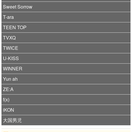
Sweet Sorrow
T-ara
TEEN TOP
TVXQ
TWICE
U-KISS
WINNER
Yun ah
ZE:A
f(x)
iKON
大国男児