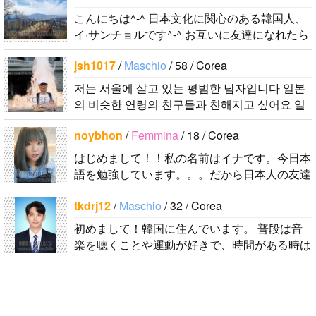
こんにちは^-^ 日本文化に関心のある韓国人、
イ·サンチョルです^-^ お互いに友達になれたら
いいなと思います^-^ どうぞよろしくお願いし
jsh1017
/
Maschio
/ 58 / Corea
ます^..
저는 서울에 살고 있는 평범한 남자입니다 일본
의 비슷한 연령의 친구들과 친해지고 싶어요 일
본에 가면 좋은 곳 소개 시켜주면 감사하겠습니
noybhon
/
Femmina
/ 18 / Corea
다 반대로 한국에 오시면 가이드 해 드릴..
はじめまして！！私の名前はイナです。今日本
語を勉強しています。。。だから日本人の友達
を作りたいです。よろしくおねがいします..
tkdrj12
/
Maschio
/ 32 / Corea
初めまして！韓国に住んでいます。 ​普段は音
楽を聴くことや運動が好きで、時間がある時は
釣りに行くのが本当に大好きです。最近はいい
釣りスポットを探したり、ノリのいい音..