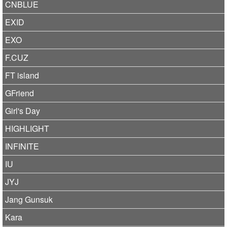
CNBLUE
EXID
EXO
F.CUZ
FT island
GFriend
Girl's Day
HIGHLIGHT
INFINITE
IU
JYJ
Jang Gunsuk
Kara