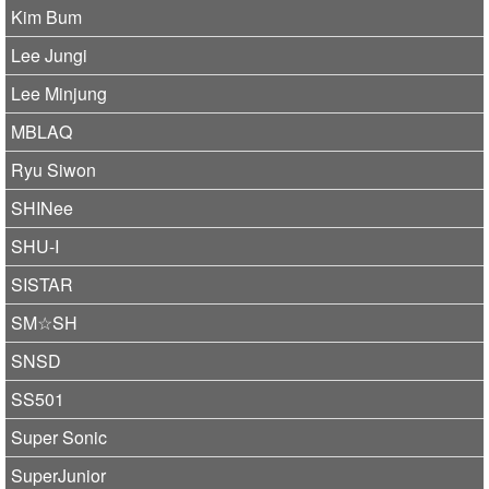
Kim Bum
Lee Jungi
Lee Minjung
MBLAQ
Ryu Siwon
SHINee
SHU-I
SISTAR
SM☆SH
SNSD
SS501
Super Sonic
SuperJunior