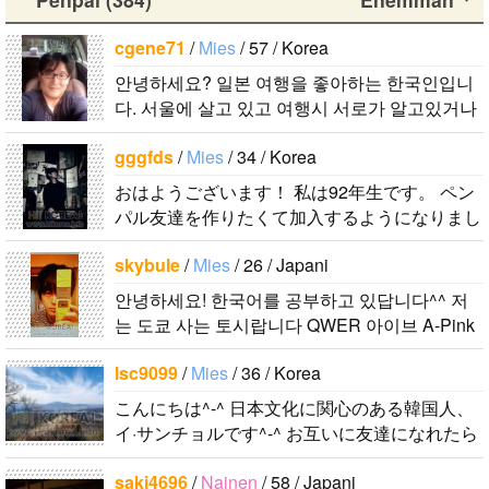
국인입니다.
す。 出身地
비슷한 연령
す。今日本語
ンヒョンで
서울에 살고
は済州島で
의 친구들과
を勉強してい
cgene71
/
Mies
/ 57 / Korea
す。 彼らの
tkdrj12
/
Mies
있고 여행시
す。 日本の
친해지고 싶
ます。。。だ
ことたくさん
안녕하세요? 일본 여행을 좋아하는 한국인입니
/ 32 / Korea
서로가 알고
ことは高校生
어요 일본에
から日本人の
知りたいで
다. 서울에 살고 있고 여행시 서로가 알고있거나
初めまして！
있거나 추천
の時から興味
가면 좋은 곳
友達を作りた
す。..
추천해주고 싶은 식당, 여행코스등 서로에게 유
韓国に住んで
해주고 싶은
を持ちまし
소개 시켜주
いです。よろ
gggfds
/
Mies
/ 34 / Korea
익한 정보를 주고 받을수 있는 친구가 되..
います。 ​普
식당, 여행코
た。 日本の
면 감사하겠
しくおねがい
おはようございます！ 私は92年生です。 ペン
段は音楽を聴
스등 서로에
好きなところ
습니다 반대
します..
パル友達を作りたくて加入するようになりまし
くことや運動
게 유익한 정
は文化や食べ
로 한국에 오
た。 日本文化をたくさん好きです。 食べ物も
が好きで、時
보를 주고 받
物です。 特
시면 가이드
skybule
/
Mies
/ 26 / Japani
好きですが特別に服を本当に好きです。..
間がある時は
을수 있는 친
に街の雰囲気
해 드릴..
안녕하세요! 한국어를 공부하고 있답니다^^ 저
釣りに行くの
구가 되..
が..
는 도쿄 사는 토시랍니다 QWER 아이브 A-Pink
が本当に大好
東方神起(5명) 하이라이트 세븐어클락 볼빨간사
きです。最近
lsc9099
/
Mies
/ 36 / Korea
춘기 JYJ AOA 9muses 좋아해요ㅎㅎㅎ 같이 한
はいい釣りス
국어..
ポットを探し
こんにちは^-^ 日本文化に関心のある韓国人、
イ·サンチョルです^-^ お互いに友達になれたら
たり、ノリの
いいなと思います^-^ どうぞよろしくお願いし
いい音..
saki4696
/
Nainen
/ 58 / Japani
ます^..