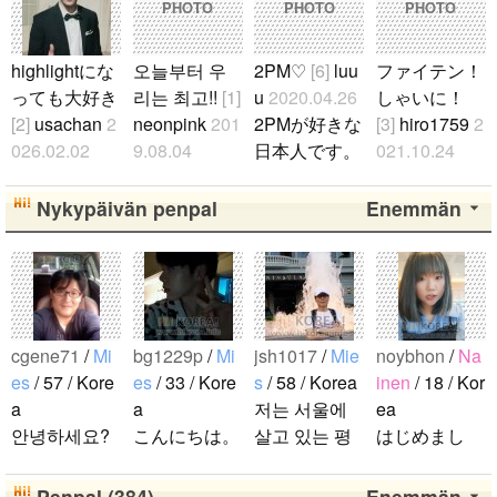
PHOTO
PHOTO
PHOTO
highlightにな
오늘부터 우
2PM♡
[6]
luu
ファイテン！
っても大好き
리는 최고!!
[1]
u
2020.04.26
しゃいに！
[2]
usachan
2
neonpink
201
2PMが好きな
[3]
hiro1759
2
026.02.02
9.08.04
日本人です。
021.10.24
ファンになっ
김소정 정예
2PMが好きな
たくさん応援
たのが、遅か
린 정은비 최
人仲良くして
します！..
Nykypäivän penpal
Enemmän
ったからいろ
유나 황은비
ください。..
んな情報が欲
김예원 여!!
しいです。 hi
자!!친!!구!!..
ghlightになっ
ても好きな気
cgene71
/
Mi
bg1229p
/
Mi
jsh1017
/
Mie
noybhon
/
Na
持ちは変わり
es
/ 57 / Kore
es
/ 33 / Kore
s
/ 58 / Korea
inen
/ 18 / Kor
ません。 メ
a
a
저는 서울에
ea
ンバー全員が
안녕하세요?
こんにちは。
살고 있는 평
はじめまし
大好きです
일본 여행을
1992年生ま
범한 남자입
て！！私の名
が、一番大好
좋아하는 한
れの韓国人で
니다 일본의
前はイナで
Penpal (384)
Enemmän
きなのはジュ