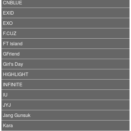
CNBLUE
EXID
EXO
F.CUZ
FT island
GFriend
Girl's Day
HIGHLIGHT
INFINITE
IU
JYJ
Jang Gunsuk
Kara