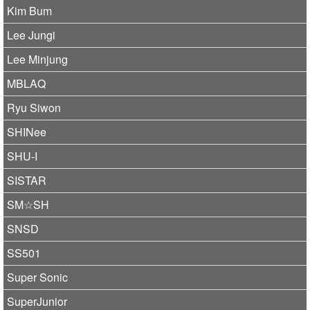
Kim Bum
Lee Jungi
Lee Minjung
MBLAQ
Ryu Siwon
SHINee
SHU-I
SISTAR
SM☆SH
SNSD
SS501
Super Sonic
SuperJunior