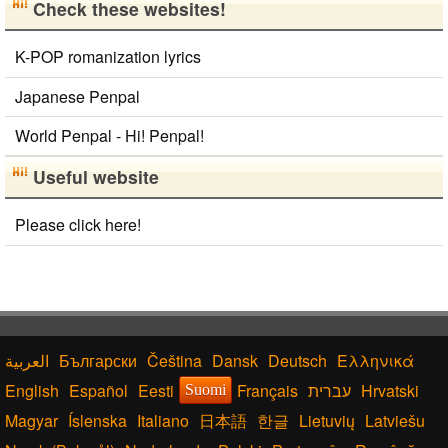
Check these websites!
K-POP romanization lyrics
Japanese Penpal
World Penpal - Hi! Penpal!
Useful website
Please click here!
Български
Čeština
Dansk
Deutsch
Ελληνικά
English
Español
Eesti
Français
עברית
Hrvatski
Suomi
Magyar
Íslenska
Italiano
日本語
한글
Lietuvių
Latviešu