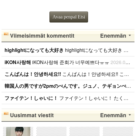
Avaa penpal Etsi
Viimeisimmät kommentit
Enemmän
highlightになっても大好き
highlightになっても大好き ファンになったのが、遅かったからいろんな情報が欲しいです。 highlightになっても好きな気持ちは変わりません。 メンバー全員が大好きですが、一番大好きなのはジュンヒョンです。 彼らのことたくさん知りたいです。
iKON사랑해
iKON사랑해 준회가 너무예쁘다ㅠㅠ
2026.01.09
こんばんは！안녕하세요!!
こんばんは！안녕하세요!! こんばんは！ 日本BANAです( ˆoˆ )/ 性別、年齢、国籍関係なく BANAと仲良くしたいです！！ ちなみに、94lineゴンチャンぺんです！ コメント、メール待ってます( ˆoˆ )/안녕하세요!
韓国人の男ですが2pmのぺんです。ジュノ、テギョンぺんが特にぺんです。
ファイテン！しゃいに！
ファイテン！しゃいに！ たくさん応援します！
Uusimmat viestit
Enemmän