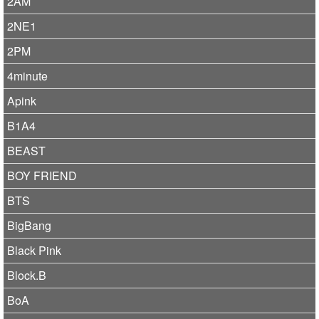
2AM
2NE1
2PM
4minute
Apink
B1A4
BEAST
BOY FRIEND
BTS
BigBang
Black Pink
Block.B
BoA