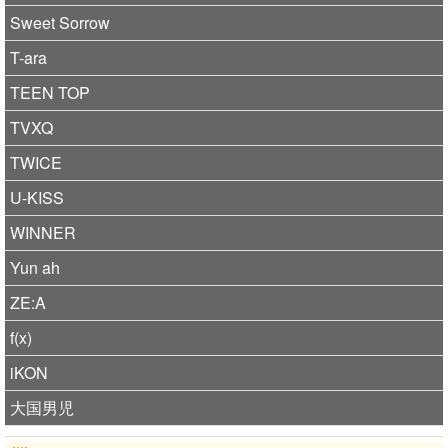
Sweet Sorrow
T-ara
TEEN TOP
TVXQ
TWICE
U-KISS
WINNER
Yun ah
ZE:A
f(x)
iKON
大国男児