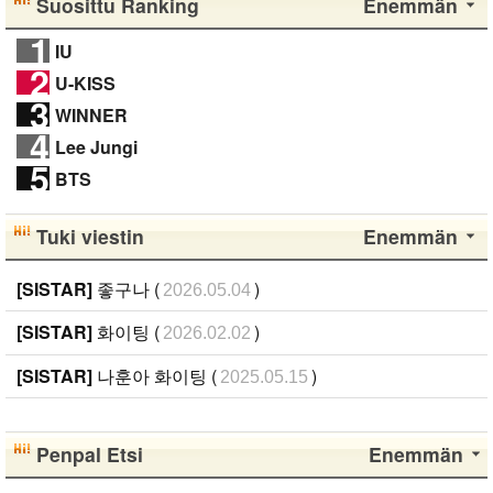
Suosittu Ranking
Enemmän
1
IU
2
U-KISS
3
WINNER
4
Lee Jungi
5
BTS
Tuki viestin
Enemmän
[SISTAR]
좋구나 (
)
2026.05.04
[SISTAR]
화이팅 (
)
2026.02.02
[SISTAR]
나훈아 화이팅 (
)
2025.05.15
Penpal Etsi
Enemmän