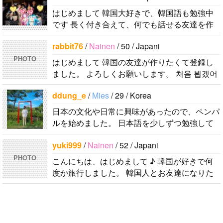
はじめまして 韓国大好きで、韓国語も勉強中
です 長く付き合えて、何でも話せる友達を作
りたいので、宜しくお願いし..
rabbit76
/
Nainen
/ 50 / Japani
PHOTO
はじめまして 韓国の友達が作りたくて登録し
ました。 よろしくお願いします。 처음 뵙겠어
요. 한국 친구를 만들고 싶어서 등록했습니다. 잘
ddung_e
/
Mies
/ 29 / Korea
부탁드려요. 번역기 사용하고 있습..
日本の文化や日常に興味があったので、ペンパ
ルを始めました。 日本語を少しずつ勉強して
いるので、自然に会話しながら実力を伸ばした
yuki999
/
Nainen
/ 52 / Japani
いです。 もちろん、私も韓国文化や韓国..
PHOTO
こんにちは、はじめまして ♪ 韓国が好きで何
度か旅行しました。 韓国人とお友達になりた
くて登録しました。よろしくお願いします^..