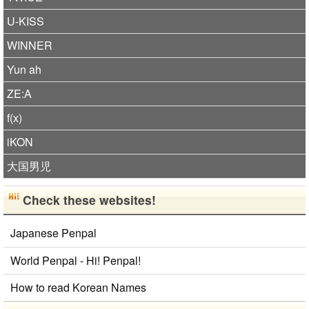
U-KISS
WINNER
Yun ah
ZE:A
f(x)
iKON
大国男児
Check these websites!
Japanese Penpal
World Penpal - Hi! Penpal!
How to read Korean Names