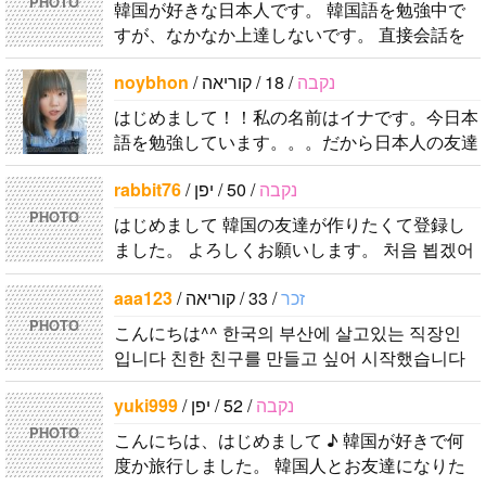
PHOTO
韓国が好きな日本人です。 韓国語を勉強中で
ペンパルを始
は文化や食べ
습니다 반대
します..
ポットを探し
すが、なかなか上達しないです。 直接会話を
めました。
物です。 特
로 한국에 오
たり、ノリの
する機会もないので、メッセージを通じて韓国
日本語を少し
に街の雰囲気
시면 가이드
いい音..
noybhon
/
/ 18 / קוריאה
נקבה
語を教えてもらいながら仲良くなれたら嬉..
ずつ勉強して
が..
해 드릴..
はじめまして！！私の名前はイナです。今日本
いるので、自
語を勉強しています。。。だから日本人の友達
然に会話しな
を作りたいです。よろしくおねがいします..
がら実力を伸
rabbit76
/
/ 50 / יפן
נקבה
ばしたいで
PHOTO
す。 もちろ
はじめまして 韓国の友達が作りたくて登録し
ました。 よろしくお願いします。 처음 뵙겠어
ん、私も韓国
요. 한국 친구를 만들고 싶어서 등록했습니다. 잘
文化や韓国..
aaa123
/
/ 33 / קוריאה
זכר
부탁드려요. 번역기 사용하고 있습..
PHOTO
こんにちは^^ 한국의 부산에 살고있는 직장인
입니다 친한 친구를 만들고 싶어 시작했습니다
괜찮으면 연락해주세요 よろしくお願いします..
yuki999
/
/ 52 / יפן
נקבה
PHOTO
こんにちは、はじめまして ♪ 韓国が好きで何
度か旅行しました。 韓国人とお友達になりた