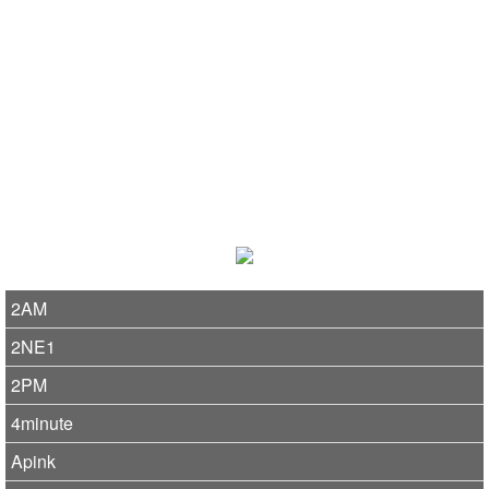
2AM
2NE1
2PM
4minute
Apink