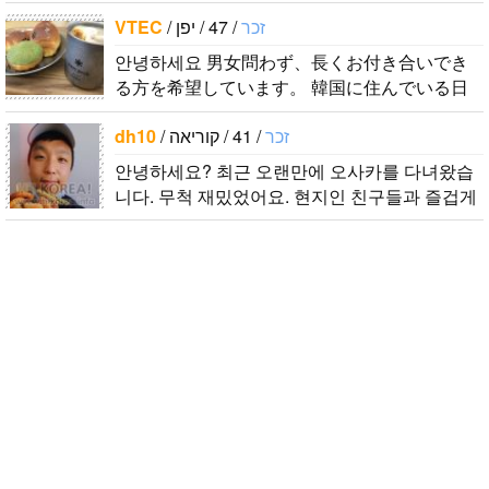
くて登録しました。よろしくお願いします^..
VTEC
/
/ 47 / יפן
זכר
안녕하세요 男女問わず、長くお付き合いでき
る方を希望しています。 韓国に住んでいる日
本人男性です。 ハングルは幼稚園児以下のレ
dh10
/
/ 41 / קוריאה
זכר
ベルですが、少しずつ勉強しています。 音..
안녕하세요? 최근 오랜만에 오사카를 다녀왔습
니다. 무척 재밌었어요. 현지인 친구들과 즐겁게
대화를 하고 싶습니다. 연락주..