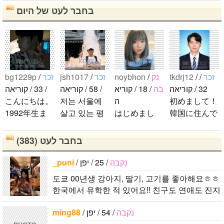
(D.O)ペンで
き♡ テヨン
UTY입니다~
침까지 1위하
בחבר לעט של היום
す♡ EXOが
ペンです♡♡
(^^)다른 나라
자!!!..
好きな方と
ソシが好きな
의 팬들과도
仲良くなりた
方と 仲良く
친해지고 싶
いです（ｉ＿
なりたいです
습니다ㅠㅠ잘
ｉ）♡♡..
（ｉ＿ｉ）♡
부탁 드립니
bg1229p
/
זכר
jsh1017
/
זכר
noybhon
/
נק
tkdrj12
/
/
זכר
♡..
다~ㅋㅋㅋ..
32 / קוריאה
בה
/ 18 / קוריא
/ 58 / קוריאה
/ 33 / קוריאה
こんにちは。
저는 서울에
ה
初めまして！
1992年生ま
살고 있는 평
はじめまし
韓国に住んで
れの韓国人で
범한 남자입
て！！私の名
います。 ​普
す。 出身地
니다 일본의
前はイナで
段は音楽を聴
בחבר לעט (383)
は済州島で
비슷한 연령
す。今日本語
くことや運動
す。 日本の
의 친구들과
を勉強してい
が好きで、時
_puni
/
/ 25 / יפן
נקבה
ddung_e
/
זכר
ことは高校生
친해지고 싶
ます。。。だ
間がある時は
도쿄 00년생 강아지, 딸기, 고기를 좋아해요ㅎㅎ
/ 29 / קוריאה
の時から興味
어요 일본에
から日本人の
釣りに行くの
한국에서 유학한 적 있어요!! 친구도 연애도 진지
日本の文化や
を持ちまし
가면 좋은 곳
友達を作りた
が本当に大好
한 관계를 구합니다! 예의가 없는 사람이나 변태
日常に興味が
た。 日本の
소개 시켜주
いです。よろ
きです。最近
ming88
/
/ 54 / יפן
נקבה
인 사람은 자제해 주시면 좋겠습..
あったので、
好きなところ
면 감사하겠
しくおねがい
はいい釣りス