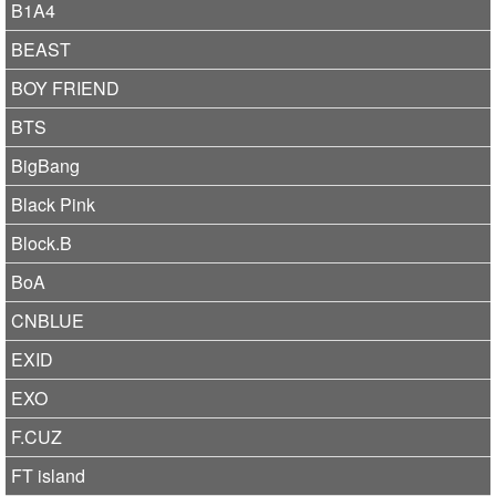
B1A4
BEAST
BOY FRIEND
BTS
BigBang
Black Pink
Block.B
BoA
CNBLUE
EXID
EXO
F.CUZ
FT island