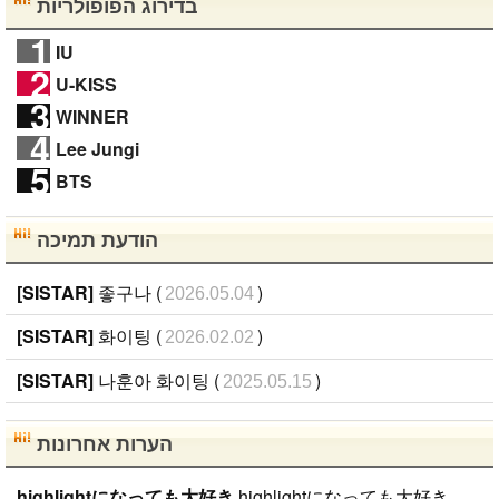
בדירוג הפופולריות
1
IU
2
U-KISS
3
WINNER
4
Lee Jungi
5
BTS
הודעת תמיכה
[SISTAR]
좋구나 (
)
2026.05.04
[SISTAR]
화이팅 (
)
2026.02.02
[SISTAR]
나훈아 화이팅 (
)
2025.05.15
הערות אחרונות
highlightになっても大好き
highlightになっても大好き ファンになったのが、遅かったからいろんな情報が欲しいです。 highlightになっても好きな気持ちは変わりません。 メンバー全員が大好きですが、一番大好きなのはジュンヒョンです。 彼らのことたくさん知りたいです。