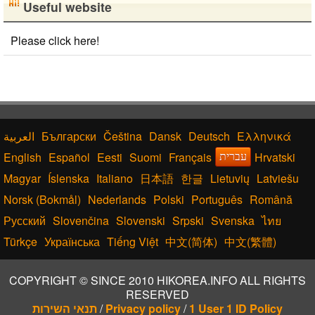
Useful website
Please click here!
Български
Čeština
Dansk
Deutsch
Ελληνικά
English
Español
Eesti
Suomi
Français
Hrvatski
עברית
Magyar
Íslenska
Italiano
日本語
한글
Lietuvių
Latviešu
Norsk (Bokmål)
Nederlands
Polski
Português
Română
Русский
Slovenčina
Slovenski
Srpski
Svenska
ไทย
Türkçe
Українська
Tiếng Việt
中文(简体)
中文(繁體)
COPYRIGHT © SINCE 2010 HIKOREA.INFO ALL RIGHTS
RESERVED
תנאי השירות
/
Privacy policy
/
1 User 1 ID Policy