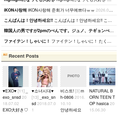
iKON사랑해
iKON사랑해 준회가 너무예쁘다ㅠㅠ
2026.01.09
こんばんは！안녕하세요!!
こんばんは！안녕하세요!! こんばんは！ 日本BANAです( ˆoˆ )/ 性別、年齢、国籍関係なく BANAと仲良くしたいです！！ ちなみに、94lineゴンチャンぺんです！ コメント、メール待ってます( ˆoˆ )/안녕하세요!
韓国人の男ですが2pmのぺんです。ジュノ、テギョンぺんが特にぺんです。
ファイテン！しゃいに！
ファイテン！しゃいに！ たくさん応援します！
Recent Posts
PHOTO
♥EXO♥
[11]
_
♥소녀시대♥
비스트!
[3]
m
NATURAL B
exo_snsd
20
[13]
_exo_sn
h-0806
2016.
ORN TEEN T
18.07.02
sd
2018.07.0
10.10
OP hasica
20
EXO大好き♡
1
안녕하세요
15.06.30
♡ ギョンス
少女時代大好
저는 일본 B2
아침부터 아