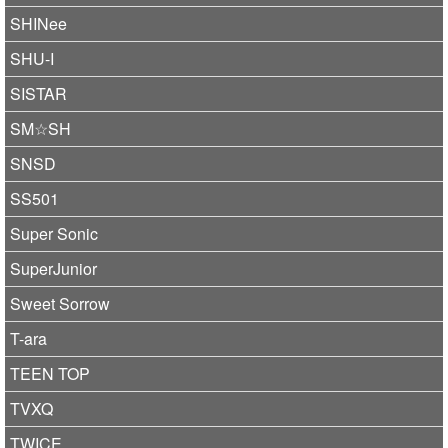
SHINee
SHU-I
SISTAR
SM☆SH
SNSD
SS501
Super Sonic
SuperJunior
Sweet Sorrow
T-ara
TEEN TOP
TVXQ
TWICE