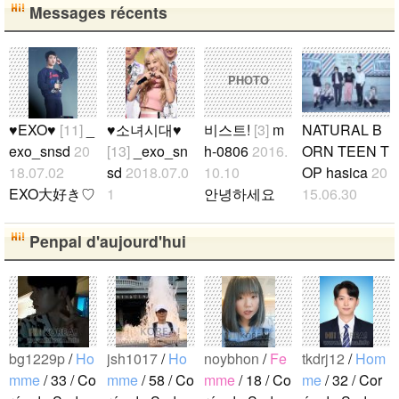
Messages récents
PHOTO
♥EXO♥
[11]
_
♥소녀시대♥
비스트!
[3]
m
NATURAL B
exo_snsd
20
[13]
_exo_sn
h-0806
2016.
ORN TEEN T
18.07.02
sd
2018.07.0
10.10
OP hasica
20
EXO大好き♡
1
안녕하세요
15.06.30
♡ ギョンス
少女時代大好
저는 일본 B2
아침부터 아
(D.O)ペンで
き♡ テヨン
UTY입니다~
침까지 1위하
Penpal d'aujourd'hui
す♡ EXOが
ペンです♡♡
(^^)다른 나라
자!!!..
好きな方と
ソシが好きな
의 팬들과도
仲良くなりた
方と 仲良く
친해지고 싶
いです（ｉ＿
なりたいです
습니다ㅠㅠ잘
ｉ）♡♡..
（ｉ＿ｉ）♡
부탁 드립니
bg1229p
/
Ho
jsh1017
/
Ho
noybhon
/
Fe
tkdrj12
/
Hom
♡..
다~ㅋㅋㅋ..
mme
/ 33 / Co
mme
/ 58 / Co
mme
/ 18 / Co
me
/ 32 / Cor