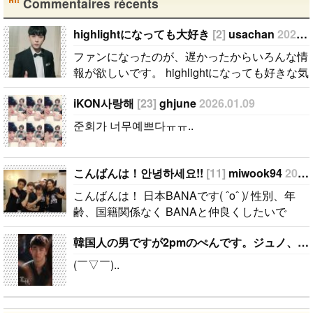
Commentaires récents
highlightになっても大好き
[2]
usachan
2026.02.02
ファンになったのが、遅かったからいろんな情
報が欲しいです。 highlightになっても好きな気
持ちは変わりません。 メンバー全員が大好き
iKON사랑해
[23]
ghjune
2026.01.09
ですが、一番大好きなのはジュンヒョンです。
彼らのことたくさん知りたいです。..
준회가 너무예쁘다ㅠㅠ..
こんばんは！안녕하세요!!
[11]
miwook94
2025.01.23
こんばんは！ 日本BANAです( ˆoˆ )/ 性別、年
齢、国籍関係なく BANAと仲良くしたいで
す！！ ちなみに、94lineゴンチャンぺんです！
韓国人の男ですが2pmのぺんです。ジュノ、テギョンぺんが特にぺんです。
コメント、メール待ってます( ˆoˆ )/안녕하세
요!..
(￣▽￣)..