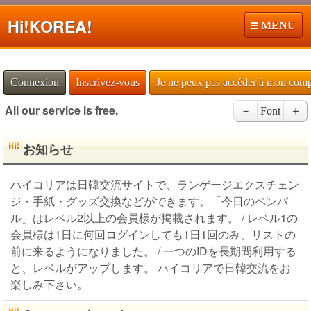
Hi!
KOREA!
MENU
Connexion
Inscrivez-vous
Je ne peux pas accéder à mon com
All our service is free.
－
Font
＋
お知らせ
ハイコリアは日韓交流サイトで、ランゲージエクスチェン
ジ・手紙・グッズ交換などができます。「今日のペンパ
ル」はレベル2以上の会員様が掲載されます。 / レベル1の
会員様は1日に何回ログインしても1日1回のみ、リストの
前に来るようになりました。 / 一つのIDを長期間利用する
と、レベルがアップします。 ハイコリアで日韓交流をお
楽しみ下さい。