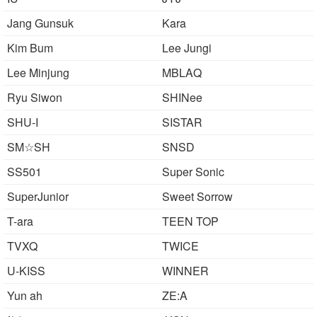
Jang Gunsuk
Kara
Kim Bum
Lee Jungi
Lee Minjung
MBLAQ
Ryu Siwon
SHINee
SHU-I
SISTAR
SM☆SH
SNSD
SS501
Super Sonic
SuperJunior
Sweet Sorrow
T-ara
TEEN TOP
TVXQ
TWICE
U-KISS
WINNER
Yun ah
ZE:A