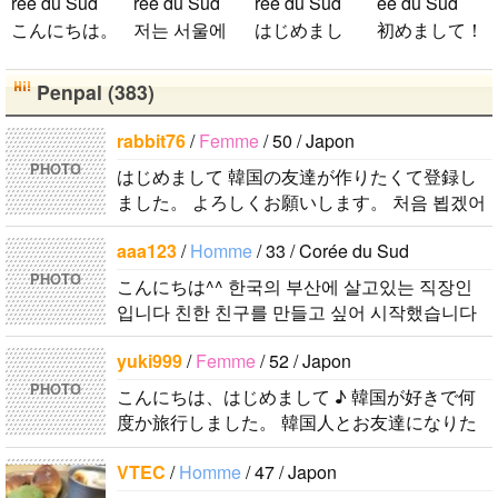
rée du Sud
rée du Sud
rée du Sud
ée du Sud
こんにちは。
저는 서울에
はじめまし
初めまして！
1992年生ま
살고 있는 평
て！！私の名
韓国に住んで
れの韓国人で
범한 남자입
前はイナで
います。 ​普
Penpal (383)
す。 出身地
니다 일본의
す。今日本語
段は音楽を聴
は済州島で
비슷한 연령
を勉強してい
くことや運動
rabbit76
/
Femme
/ 50 / Japon
ddung_e
/
Ho
す。 日本の
의 친구들과
ます。。。だ
が好きで、時
PHOTO
はじめまして 韓国の友達が作りたくて登録し
mme
/ 29 / Co
ことは高校生
친해지고 싶
から日本人の
間がある時は
ました。 よろしくお願いします。 처음 뵙겠어
rée du Sud
の時から興味
어요 일본에
友達を作りた
釣りに行くの
요. 한국 친구를 만들고 싶어서 등록했습니다. 잘
日本の文化や
を持ちまし
가면 좋은 곳
いです。よろ
が本当に大好
aaa123
/
Homme
/ 33 / Corée du Sud
부탁드려요. 번역기 사용하고 있습..
日常に興味が
た。 日本の
소개 시켜주
しくおねがい
きです。最近
PHOTO
こんにちは^^ 한국의 부산에 살고있는 직장인
あったので、
好きなところ
면 감사하겠
します..
はいい釣りス
입니다 친한 친구를 만들고 싶어 시작했습니다
ペンパルを始
は文化や食べ
습니다 반대
ポットを探し
괜찮으면 연락해주세요 よろしくお願いします..
めました。
物です。 特
로 한국에 오
たり、ノリの
yuki999
/
Femme
/ 52 / Japon
日本語を少し
に街の雰囲気
시면 가이드
いい音..
PHOTO
こんにちは、はじめまして ♪ 韓国が好きで何
ずつ勉強して
が..
해 드릴..
度か旅行しました。 韓国人とお友達になりた
いるので、自
くて登録しました。よろしくお願いします^..
然に会話しな
VTEC
/
Homme
/ 47 / Japon
がら実力を伸