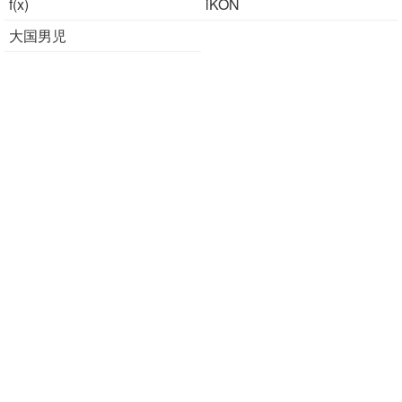
f(x)
iKON
大国男児