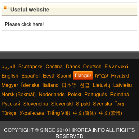
Useful website
Please click here!
Български
Čeština
Dansk
Deutsch
Ελληνικά
English
Español
Eesti
Suomi
עברית
Hrvatski
Français
Magyar
Íslenska
Italiano
日本語
한글
Lietuvių
Latviešu
Norsk (Bokmål)
Nederlands
Polski
Português
Română
Русский
Slovenčina
Slovenski
Srpski
Svenska
ไทย
Türkçe
Українська
Tiếng Việt
中文(简体)
中文(繁體)
COPYRIGHT © SINCE 2010 HIKOREA.INFO ALL RIGHTS
RESERVED