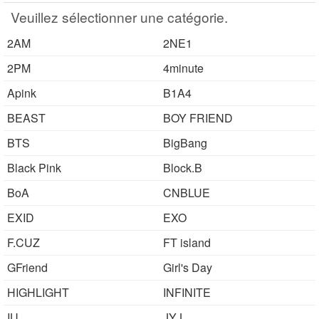
본에 가면 좋은 곳 소개 시켜주면 감사하겠습니
Veuillez sélectionner une catégorie.
다 반대로 한국에 오시면 가이드 해 드릴..
2AM
2NE1
2PM
4minute
Apink
B1A4
BEAST
BOY FRIEND
BTS
BigBang
Black Pink
Block.B
BoA
CNBLUE
EXID
EXO
F.CUZ
FT island
GFriend
Girl's Day
HIGHLIGHT
INFINITE
IU
JYJ