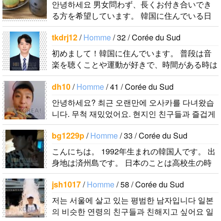
ばしたいで
안녕하세요 男女問わず、長くお付き合いでき
る方を希望しています。 韓国に住んでいる日
す。 もちろ
本人男性です。 ハングルは幼稚園児以下のレ
ん、私も韓国
tkdrj12
/
Homme
/ 32 / Corée du Sud
ベルですが、少しずつ勉強しています。 音..
文化や韓国..
初めまして！韓国に住んでいます。 ​普段は音
楽を聴くことや運動が好きで、時間がある時は
釣りに行くのが本当に大好きです。最近はいい
dh10
/
Homme
/ 41 / Corée du Sud
釣りスポットを探したり、ノリのいい音..
안녕하세요? 최근 오랜만에 오사카를 다녀왔습
니다. 무척 재밌었어요. 현지인 친구들과 즐겁게
대화를 하고 싶습니다. 연락주..
bg1229p
/
Homme
/ 33 / Corée du Sud
こんにちは。 1992年生まれの韓国人です。 出
身地は済州島です。 日本のことは高校生の時
から興味を持ちました。 日本の好きなところ
jsh1017
/
Homme
/ 58 / Corée du Sud
は文化や食べ物です。 特に街の雰囲気が..
저는 서울에 살고 있는 평범한 남자입니다 일본
의 비슷한 연령의 친구들과 친해지고 싶어요 일