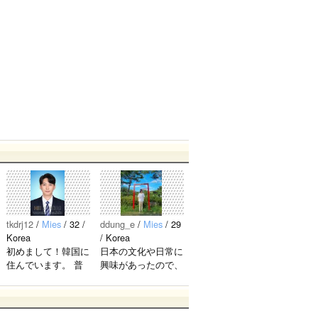
好き♡ピ
소팬입니
^)／ 비스
ニペンの
다 ♡ 엑
트의 팬
[12]
sy0930
2023.08.19
かた 友達
소가 좋아
분들 과
になりた
하는 사람
친구가되
いのでメ
과 친구가
고 싶습니
ール下さ
되고 싶습
다 !..
い♡..
니다!EXO
が大好き
です！ ぜ
ひお友達
になって
ください^
^..
tkdrj12
/
Mies
/ 32 /
ddung_e
/
Mies
/ 29
Korea
/ Korea
初めまして！韓国に
日本の文化や日常に
住んでいます。 ​普
興味があったので、
段は音楽を聴くこと
ペンパルを始めまし
や運動が好きで、時
た。 日本語を少し
間がある時は釣りに
ずつ勉強しているの