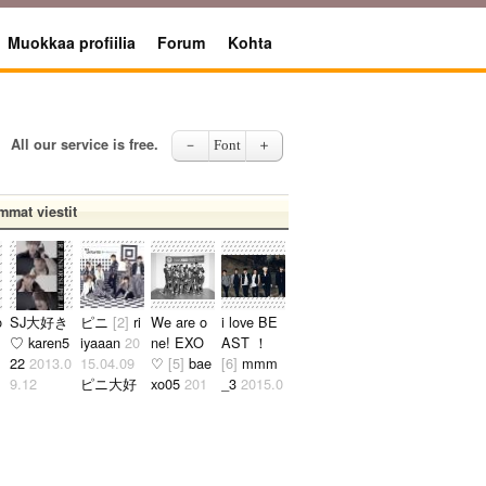
Muokkaa profiilia
Forum
Kohta
All our service is free.
－
Font
＋
mmat viestit
02
o
SJ大好き
ピニ
[2]
ri
We are o
i love BE
♡ karen5
iyaaan
20
ne! EXO
AST ！
22
2013.0
15.04.09
♡
[5]
bae
[6]
mmm
9.12
ピニ大好
xo05
201
_3
2015.0
キュミン
きです！
6.09.15
7.18
大好きー
特にミョ
안녕하세
私はBEA
.23
♡..
ンヨル コ
요 저는
ST大好き
ンビが大
일본인 엑
です＼(^-