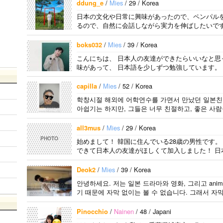
興味を持ちました。
가면 좋은 곳 소개
たいです。よろしく
/
Mies
/ 29 / Korea
ddung_e
日本の好きなところ
시켜주면 감사하겠
おねがいします..
日本の文化や日常に興味があったので、ペンパル
は文化や食べ物で
습니다 반대로 한국
るので、自然に会話しながら実力を伸ばしたいです
す。 特に街の雰囲
에 오시면 가이드 해
気が..
드릴..
/
Mies
/ 39 / Korea
boks032
こんにちは、 日本人の友達ができたらいいなと思
味があって、 日本語を少しずつ勉強しています。 
/
Mies
/ 52 / Korea
capilla
학창시절 해외에 어학연수를 가면서 만났던 일본친
아쉽기는 하지만, 그들은 너무 친절하고, 좋은 사람
/
Mies
/ 29 / Korea
all3mus
PHOTO
始めまして！ 韓国に住んでいる28歳の男性です
できて日本人の友達がほしくて加入しました！ 日
/
Mies
/ 39 / Korea
Deok2
안녕하세요. 저는 일본 드라마와 영화, 그리고 animat
기 때문에 자막 없이는 볼 수 없습니다. 그래서 자막
/
Nainen
/ 48 / Japani
Pinocchio