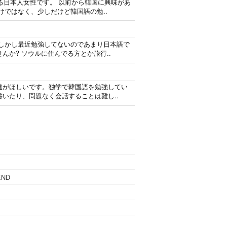
いる日本人女性です。 以前から韓国に興味があ
けではなく、少しだけど韓国語の勉..
 しかし最近勉強してないのであまり日本語で
か? ソウルに住んでる方とか旅行..
達がほしいです。独学で韓国語を勉強してい
いたり、問題なく会話することは難し..
END