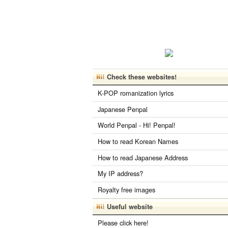
Check these websites!
K-POP romanization lyrics
Japanese Penpal
World Penpal - Hi! Penpal!
How to read Korean Names
How to read Japanese Address
My IP address?
Royalty free images
Useful website
Please click here!