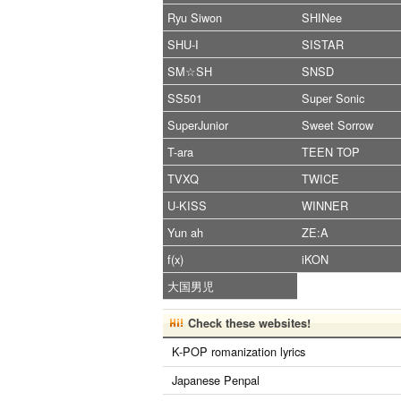
Ryu Siwon
SHINee
SHU-I
SISTAR
SM☆SH
SNSD
SS501
Super Sonic
SuperJunior
Sweet Sorrow
T-ara
TEEN TOP
TVXQ
TWICE
U-KISS
WINNER
Yun ah
ZE:A
f(x)
iKON
大国男児
Check these websites!
K-POP romanization lyrics
Japanese Penpal