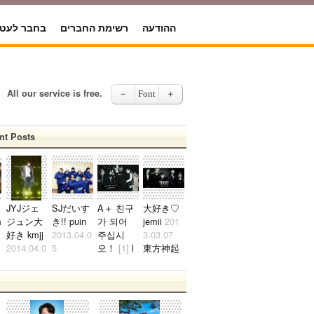
ההודעה
רשימת החברים
בחבר לעט
All our service is free.
－
Font
＋
nt Posts
JYJジェ
SJだいす
A＋ 친구
大好き♡
m
ジュン大
き!! puin
가 되어
jemii
201
韓国人の男ですが2pmのぺんです。ジュノ、テギョンぺんが特にぺ
好き kmjj
2013.04.0
주십시
3.03.07
2021.10.24
2014.04.0
5
오！
[1]
l
東方神起
大
6
96line愛
eechun
2
大好きで
ジェジュ
知住みで
015.06.14
す！ いま
ペンで
す！ SJだ
Aplus!mai
はバラバ
す。 韓国
いすき！
l下さ
ラだけ