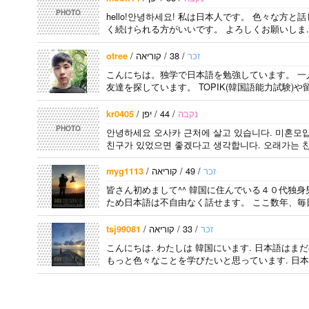
PHOTO
hello!안녕하세요! 私は日本人です。 色々な方
く続けられる方がいいです。 よろしくお願いしま.
/
/ 38 / קוריאה
זכר
otree
こんにちは。独学で日本語を勉強しています。 
友達を探しています。 TOPIK(韓国語能力試験)
/
/ 44 / יפן
נקבה
kr0405
PHOTO
안녕하세요 오사카 근처에 살고 있습니다. 미혼모입
친구가 있었으면 좋겠다고 생각합니다. 오래가는 친
/
/ 49 / קוריאה
זכר
myg1113
皆さん初めまして^^ 韓国に住んでいる４０代独身
ため日本語は不自由なく話せます。 ここ数年、毎
/
/ 33 / קוריאה
זכר
tsj99081
こんにちは. わたしは 韓国にいます. 日本語はま
もっと色々なことを学びたいと思っています. 日本語