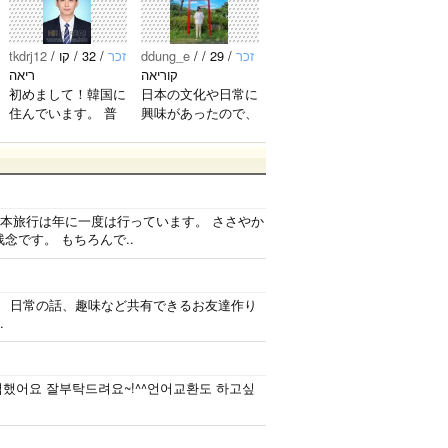
にジェジ
ウネより
い。..
ど、やっ
ュペンの
allぺん( ˆo
ぱり5人
友達が欲
ˆ )/ よか
が大好き
tkdrj12
/
/ 32 / קו
זכר
ddung_e
/
/ 29 /
זכר
しいです^
ったら仲
です^ ^
קוריאה
ריאה
e
^ 한국에
良くして
사랑해〜
初めまして！韓国に
日本の文化や日常に
제준을 좋
ほしいで
♡..
住んでいます。 ​普
興味があったので、
아하는 친
す~..
段は音楽を聴くこと
ペンパルを始めまし
구를 가지
や運動が好きで、時
た。 日本語を少し
고 싶습니
間がある時は釣りに
ずつ勉強しているの
다. 재중
行くのが本当に大好
で、自然に会話しな
최고！..
きです。最近はいい
がら実力を伸ばした
日本旅行は年に一度は行っています。 ささやか
釣りスポットを探し
いです。 もちろ
です。 もちろんで..
たり、ノリのいい
ん、私も韓国文化や
音..
韓国..
。 日常の話、趣味など共有できるお友達作り
.
입했어요 잘부탁드려요~!^^언어교환도 하고싶