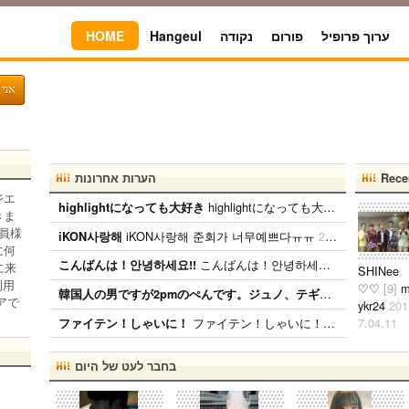
HOME
Hangeul
נקודה
פורום
ערוך פרופיל
אני 
הערות אחרונות
Rece
ジエ
highlightになっても大好き ファンになったのが、遅かったからいろんな情報が欲しいです。 highlightになっても好きな気持ちは変わりません。 メンバー全員が大好きですが、一番大好きなのはジュンヒョンです。 彼らのことたくさん知りたいです。
highlightになっても大好き
きま
員様
iKON사랑해 준회가 너무예쁘다ㅠㅠ
2026.01.09
iKON사랑해
に何
こんばんは！안녕하세요!! こんばんは！ 日本BANAです( ˆoˆ )/ 性別、年齢、国籍関係なく BANAと仲良くしたいです！！ ちなみに、94lineゴンチャンぺんです！ コメント、メール待ってます( ˆoˆ )/안녕하세요!
こんばんは！안녕하세요!!
に来
SHINee
利用
♡ ♡
[9]
韓国人の男ですが2pmのぺんです。ジュノ、テギョンぺんが特にぺんです。
アで
ykr24
201
ファイテン！しゃいに！ たくさん応援します！
7.04.11
ファイテン！しゃいに！
SHINee
好きです
בחבר לעט של היום
♡ ♡ ♡ 日
本人でも