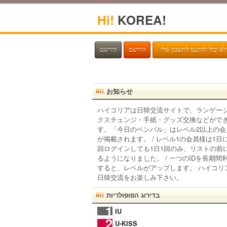
Hi!
KOREA!
. לא יכול להיכנס לחשבון שלי
הירשם
הירשם
お知らせ
ハイコリアは日韓交流サイトで、ランゲー
クスチェンジ・手紙・グッズ交換などがで
す。「今日のペンパル」はレベル2以上の会
が掲載されます。 / レベル1の会員様は1日
回ログインしても1日1回のみ、リストの前
るようになりました。 / 一つのIDを長期間
すると、レベルがアップします。 ハイコリ
日韓交流をお楽しみ下さい。
בדירוג הפופולריות
1
IU
2
U-KISS