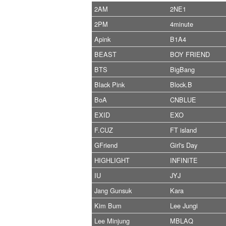
2AM
2NE1
2PM
4minute
Apink
B1A4
BEAST
BOY FRIEND
BTS
BigBang
Black Pink
Block.B
BoA
CNBLUE
EXID
EXO
F.CUZ
FT island
GFriend
Girl's Day
HIGHLIGHT
INFINITE
IU
JYJ
Jang Gunsuk
Kara
Kim Bum
Lee Jungi
Lee Minjung
MBLAQ