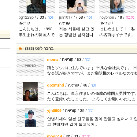
誰でもお
友達にな
りましょ
bg1229p
/
/ 33 /
זכר
jsh1017
/
/ 58 /
זכר
noybhon
/
/ 18
נקבה
う(*^^*)◎
/ קוריאה
קוריאה
קוריאה
気軽にM
こんにちは。 1992
저는 서울에 살고 있
はじめまして！！私
ssageし
年生まれの韓国人で
는 평범한 남자입니
の名前はイナです。
てね〜:
す。 出身地は済州
다 일본의 비슷한 연
今日本語を勉強して
D..
島です。 日本のこ
령의 친구들과 친해
います。。。だから
בחבר לעט (383)
とは高校生の時から
지고 싶어요 일본에
日本人の友達を作り
興味を持ちました。
가면 좋은 곳 소개
たいです。よろしく
/
/ 53 / קוריאה
זכר
moma
日本の好きなところ
시켜주면 감사하겠
おねがいします..
PHOTO
猫とソウルに住んでいます 平凡な会社員です。 
は文化や食べ物で
습니다 반대로 한국
な会話が好きですが、まだ翻訳機のレベルなので残念
す。 特に街の雰囲
에 오시면 가이드 해
気が..
드릴..
/
/ 46 / קוריאה
זכר
qpxmzhd
こんにちは。東京住まいの45歳の韓国人男性です
たく登録いたしました。 よろしくお願いいたしま.
/
/ 35 / קוריאה
זכר
yjh0509
안녕하세여 일본 친구들을 많이 만들고 싶어서 가
고 친해지면 같이 놀고싶어..
/
/ 33 / יפן
נקבה
moon14