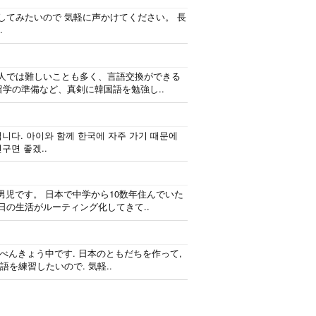
と話してみたいので 気軽に声かけてください。 長
.
一人では難しいことも多く、言語交換ができる
や留学の準備など、真剣に韓国語を勉強し..
니다. 아이와 함께 한국에 자주 가기 때문에
구면 좋겠..
男児です。 日本で中学から10数年住んでいた
日の生活がルーティング化してきて..
だべんきょう中です. 日本のともだちを作って,
を練習したいので. 気軽..