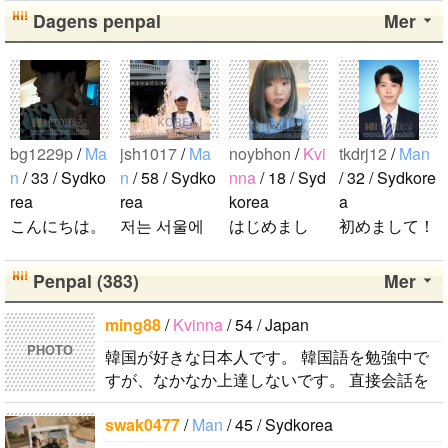
たのが、遅か
린 정은비 최
人仲良くして
します！..
Dagens penpal
Mer
ったからいろ
유나 황은비
ください。..
んな情報が欲
김예원 여!!
しいです。 hi
자!!친!!구!!..
ghlightになっ
ても好きな気
bg1229p
/
Ma
jsh1017
/
Ma
noybhon
/
Kvi
tkdrj12
/
Man
持ちは変わり
n
/ 33 / Sydko
n
/ 58 / Sydko
nna
/ 18 / Syd
/ 32 / Sydkore
ません。 メ
rea
rea
korea
a
ンバー全員が
こんにちは。
저는 서울에
はじめまし
初めまして！
大好きです
1992年生ま
살고 있는 평
て！！私の名
韓国に住んで
が、一番大好
れの韓国人で
범한 남자입
前はイナで
います。 ​普
Penpal (383)
Mer
きなのはジュ
す。 出身地
니다 일본의
す。今日本語
段は音楽を聴
ンヒョンで
は済州島で
비슷한 연령
を勉強してい
くことや運動
ming88
/
Kvinna
/ 54 / Japan
す。 彼らの
ddung_e
/
Ma
す。 日本の
의 친구들과
ます。。。だ
が好きで、時
ことたくさん
PHOTO
韓国が好きな日本人です。 韓国語を勉強中で
n
/ 29 / Sydko
ことは高校生
친해지고 싶
から日本人の
間がある時は
知りたいで
すが、なかなか上達しないです。 直接会話を
rea
の時から興味
어요 일본에
友達を作りた
釣りに行くの
す。..
する機会もないので、メッセージを通じて韓国
日本の文化や
を持ちまし
가면 좋은 곳
いです。よろ
が本当に大好
swak0477
/
Man
/ 45 / Sydkorea
語を教えてもらいながら仲良くなれたら嬉..
日常に興味が
た。 日本の
소개 시켜주
しくおねがい
きです。最近