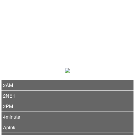
2AM
2NE1
2PM
4minute
Apink