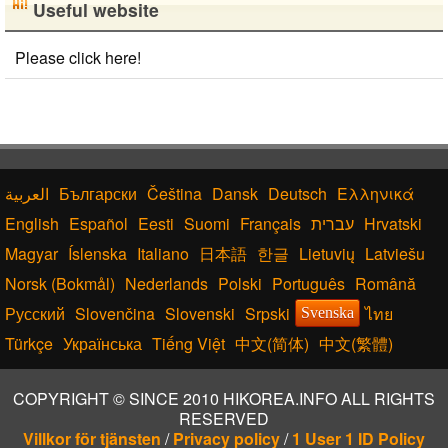
Useful website
Please click here!
Български
Čeština
Dansk
Deutsch
Ελληνικά
English
Español
Eesti
Suomi
Français
עברית
Hrvatski
Magyar
Íslenska
Italiano
日本語
한글
Lietuvių
Latviešu
Norsk (Bokmål)
Nederlands
Polski
Português
Română
Русский
Slovenčina
Slovenski
Srpski
ไทย
Svenska
Türkçe
Українська
Tiếng Việt
中文(简体)
中文(繁體)
COPYRIGHT © SINCE 2010 HIKOREA.INFO ALL RIGHTS
RESERVED
Villkor för tjänsten
/
Privacy policy
/
1 User 1 ID Policy