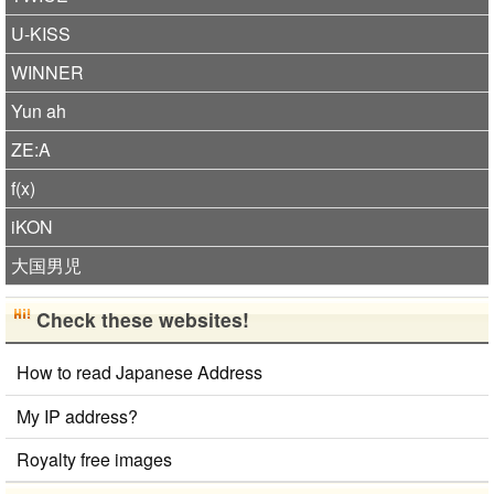
U-KISS
WINNER
Yun ah
ZE:A
f(x)
iKON
大国男児
Check these websites!
How to read Japanese Address
My IP address?
Royalty free images