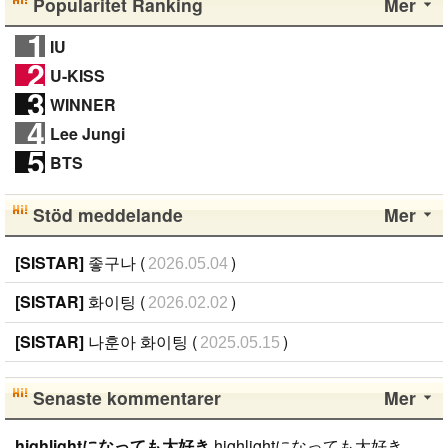
Popularitet Ranking
Mer
1
IU
2
U-KISS
3
WINNER
4
Lee Jungi
5
BTS
Stöd meddelande
Mer
[SISTAR]
좋구나 (
)
2026.05.04
[SISTAR]
화이팅 (
)
2026.02.02
[SISTAR]
나훈아 화이팅 (
)
2025.05.15
Senaste kommentarer
Mer
highlightになっても大好き
highlightになっても大好き ファンになったのが、遅かったからいろんな情報が欲しいです。 highlightになっても好きな気持ちは変わりません。 メンバー全員が大好きですが、一番大好きなのはジュンヒョンです。 彼らのことたくさん知りたいです。