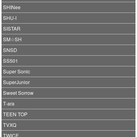
SHINee
SHU-I
SISTAR
SM☆SH
SNSD
SS501
Super Sonic
SuperJunior
Sweet Sorrow
T-ara
TEEN TOP
TVXQ
TWICE