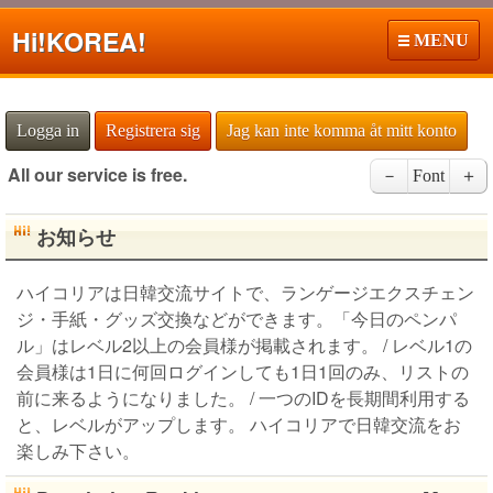
Hi!
KOREA!
MENU
Logga in
Registrera sig
Jag kan inte komma åt mitt konto
All our service is free.
－
Font
＋
お知らせ
ハイコリアは日韓交流サイトで、ランゲージエクスチェン
ジ・手紙・グッズ交換などができます。「今日のペンパ
ル」はレベル2以上の会員様が掲載されます。 / レベル1の
会員様は1日に何回ログインしても1日1回のみ、リストの
前に来るようになりました。 / 一つのIDを長期間利用する
と、レベルがアップします。 ハイコリアで日韓交流をお
楽しみ下さい。