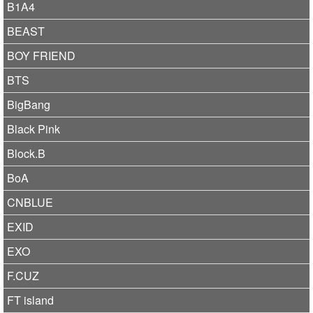
B1A4
BEAST
BOY FRIEND
BTS
BigBang
Black Pink
Block.B
BoA
CNBLUE
EXID
EXO
F.CUZ
FT island