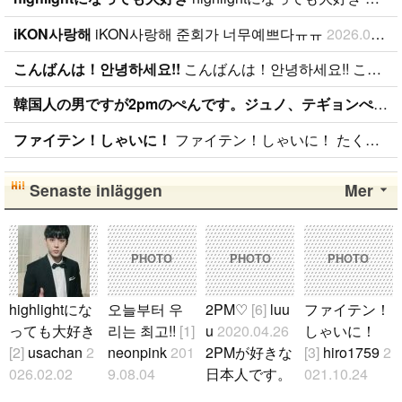
iKON사랑해
iKON사랑해 준회가 너무예쁘다ㅠㅠ
2026.01.09
こんばんは！안녕하세요!!
こんばんは！안녕하세요!! こんばんは！ 日本BANAです( ˆoˆ )/ 性別、年齢、国籍関係なく BANAと仲良くしたいです！！ ちなみに、94lineゴンチャンぺんです！ コメント、メール待ってます( ˆoˆ )/안녕하세요!
韓国人の男ですが2pmのぺんです。ジュノ、テギョンぺんが特にぺんです。
ファイテン！しゃいに！
ファイテン！しゃいに！ たくさん応援します！
Senaste inläggen
Mer
PHOTO
PHOTO
PHOTO
highlightにな
오늘부터 우
2PM♡
[6]
luu
ファイテン！
っても大好き
리는 최고!!
[1]
u
2020.04.26
しゃいに！
[2]
usachan
2
neonpink
201
2PMが好きな
[3]
hiro1759
2
026.02.02
9.08.04
日本人です。
021.10.24
ファンになっ
김소정 정예
2PMが好きな
たくさん応援