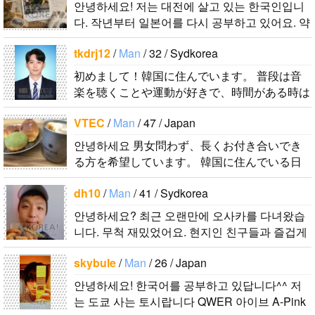
안녕하세요! 저는 대전에 살고 있는 한국인입니
あったので、
好きなところ
면 감사하겠
します..
はいい釣りス
다. 작년부터 일본어를 다시 공부하고 있어요. 약
ペンパルを始
は文化や食べ
습니다 반대
ポットを探し
간의 의사소통은 할 수 있는 수준이죠. 일본어공
めました。
物です。 特
로 한국에 오
たり、ノリの
tkdrj12
/
Man
/ 32 / Sydkorea
부를 위해 일본드라마나 영화 애니메..
日本語を少し
に街の雰囲気
시면 가이드
いい音..
初めまして！韓国に住んでいます。 ​普段は音
ずつ勉強して
が..
해 드릴..
楽を聴くことや運動が好きで、時間がある時は
いるので、自
釣りに行くのが本当に大好きです。最近はいい
然に会話しな
VTEC
/
Man
/ 47 / Japan
釣りスポットを探したり、ノリのいい音..
がら実力を伸
ばしたいで
안녕하세요 男女問わず、長くお付き合いでき
る方を希望しています。 韓国に住んでいる日
す。 もちろ
本人男性です。 ハングルは幼稚園児以下のレ
ん、私も韓国
dh10
/
Man
/ 41 / Sydkorea
ベルですが、少しずつ勉強しています。 音..
文化や韓国..
안녕하세요? 최근 오랜만에 오사카를 다녀왔습
니다. 무척 재밌었어요. 현지인 친구들과 즐겁게
대화를 하고 싶습니다. 연락주..
skybule
/
Man
/ 26 / Japan
안녕하세요! 한국어를 공부하고 있답니다^^ 저
는 도쿄 사는 토시랍니다 QWER 아이브 A-Pink