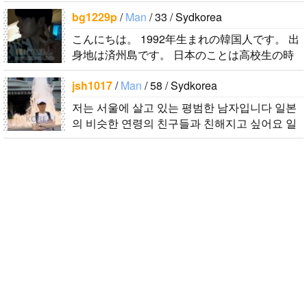
東方神起(5명) 하이라이트 세븐어클락 볼빨간사
bg1229p
/
Man
/ 33 / Sydkorea
춘기 JYJ AOA 9muses 좋아해요ㅎㅎㅎ 같이 한
국어..
こんにちは。 1992年生まれの韓国人です。 出
身地は済州島です。 日本のことは高校生の時
から興味を持ちました。 日本の好きなところ
jsh1017
/
Man
/ 58 / Sydkorea
は文化や食べ物です。 特に街の雰囲気が..
저는 서울에 살고 있는 평범한 남자입니다 일본
의 비슷한 연령의 친구들과 친해지고 싶어요 일
본에 가면 좋은 곳 소개 시켜주면 감사하겠습니
다 반대로 한국에 오시면 가이드 해 드릴..