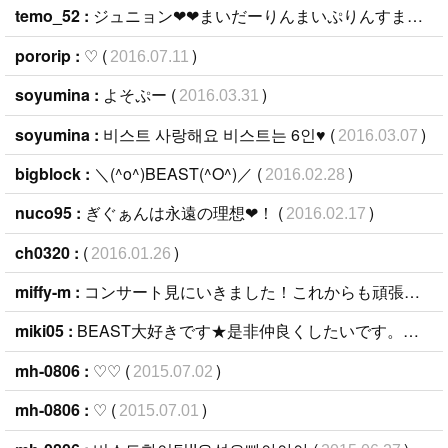
temo_52 :
ジュニョン❤︎❤︎まいだーりんまいぷりんすまいきんぐ♢ (
pororip :
♡ (
)
2016.07.11
soyumina :
よそぷー (
)
2016.03.31
soyumina :
비스트 사랑해요 비스트는 6인♥ (
)
2016.03.07
bigblock :
＼(^o^)BEAST(^O^)／ (
)
2016.02.28
nuco95 :
ぎぐぁんは永遠の理想❤︎！ (
)
2016.02.17
ch0320 :
(
)
2016.01.26
miffy-m :
コンサート見にいきました！これからも頑張ってください！ (
miki05 :
BEAST大好きです★是非仲良くしたいです。よろしくお願いします★ (
mh-0806 :
♡♡ (
)
2015.07.02
mh-0806 :
♡ (
)
2015.07.01