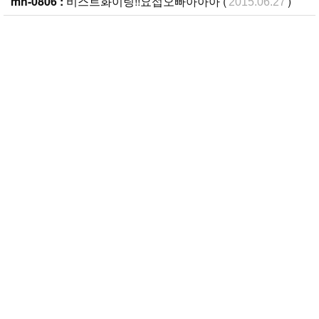
mh-0806 :
비스트화이팅!!요섭오빠아아아 (
)
2015.06.27