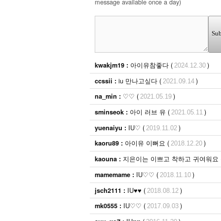
message available once a day)
Sub
아이유참좋다 (
)
kwakjm19 :
2024.12.30
iu 만나고싶다 (
)
ccssii :
2021.09.14
♡♡ (
)
na_min :
2021.05.19
아이 러브 유 (
)
sminseok :
2021.05.11
IU♡ (
)
yuenaiyu :
2019.11.02
아이유 이뻐요 (
)
kaoru89 :
2018.12.20
지은이는 이쁘고 착하고 귀여워요 
kaouna :
IU♡♡ (
)
mamemame :
2018.11.10
IU♥♥ (
)
jsch2111 :
2018.08.12
IU♡♡ (
)
mk0555 :
2017.09.03