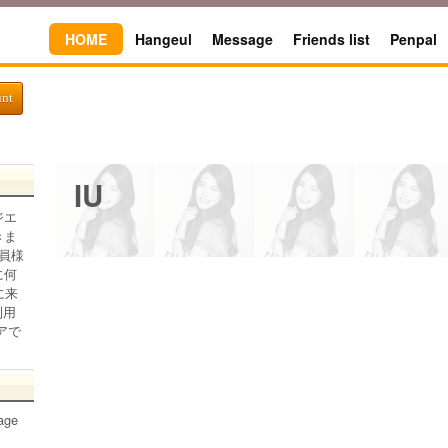
HOME
Hangeul
Message
Friends list
Penpal
unt
IU
ジエ
きま
員様
に何
に来
利用
アで
age