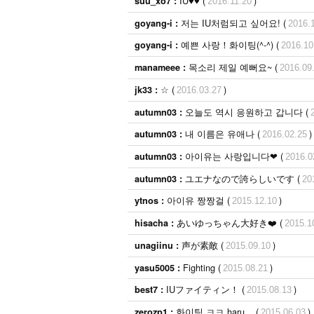
IU♥♥ (
)
suu_xo7 :
2016.11.20
저는 IU처럼되고 싶어요! (
goyang-i :
2016.10.
예쁜 사랑！화이팅(^-^) (
goyang-i :
2016.10
목소리 제일 예뻐요~ (
manameee :
2016.09
☆ (
)
jk33 :
2016.03.27
오늘도 역시 응원하고 갑니다 (
autumn03 :
201
내 이름은 유애나 (
)
autumn03 :
2016.02.25
아이유는 사랑입니다❤ (
autumn03 :
2016.02.
ユエナなので誇らしいです (
autumn03 :
2016.0
아이유 짱짱걸 (
)
ytnos :
2015.12.10
あいゆっちゃん大好き❤️ (
hisacha :
2015.10.
声が素敵 (
)
unagiinu :
2015.09.10
Fighting (
)
yasu5005 :
2015.08.21
IUファイティン！ (
)
best7 :
2015.08.13
화이팅 ㅋㅋ haru... (
)
zerozp1 :
2015.06.03