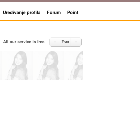
Uređivanje profila
Forum
Point
All our service is free.
－
Font
＋