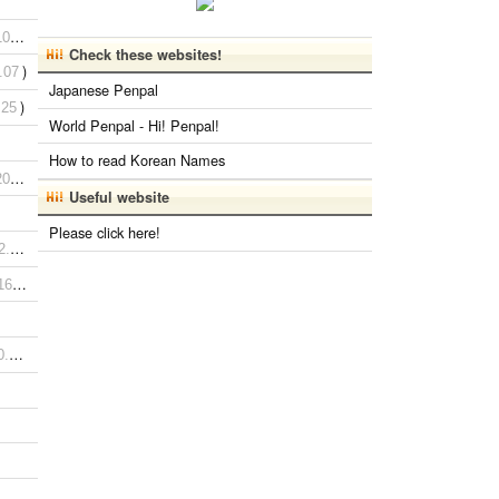
)
10
Check these websites!
)
.07
Japanese Penpal
)
.25
World Penpal - Hi! Penpal!
How to read Korean Names
)
6.02.29
Useful website
Please click here!
)
24
)
2.23
)
10