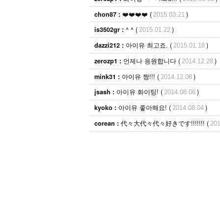
❤️❤️❤️❤️ (
)
chon87 :
2015.03.21
^ ^ (
)
is3502gr :
2015.01.22
아이유 최고죠. (
)
dazzi212 :
2015.01.18
언제나 응원합니다 (
)
zerozp1 :
2014.12.28
아이유 짱!!! (
)
mink31 :
2014.12.08
아이유 화이팅! (
)
jsash :
2014.08.06
아이유 좋아해요! (
)
kyoko :
2014.08.04
代々大代々代々好きです!!!!!!! (
corean :
2014.08