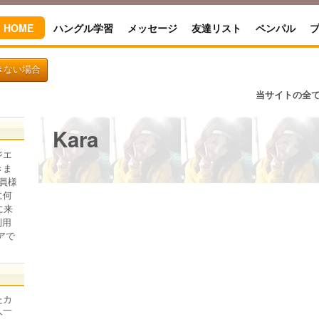
HOME
ハングル学習
メッセージ
友達リスト
ペンパル
きない場合
当サイトの全
Kara
ジエ
きま
員様
に何
に来
利用
アで
たカ
人一