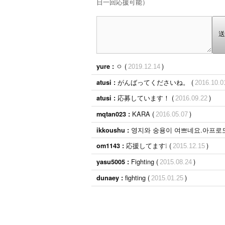
日一回応援可能）
送
ㅇ (
)
yure :
2019.12.14
がんばってくださいね。 (
atusi :
2016.10.0
応募しています！ (
)
atusi :
2016.09.22
KARA (
)
mqtan023 :
2016.05.07
영지와 숭용이 여쁘네요.아프로도 사랑해요.
ikkoushu :
応援してます❕ (
)
om1143 :
2015.12.15
Fighting (
)
yasu5005 :
2015.08.24
fighting (
)
dunaey :
2015.01.25