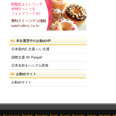
本社運営中のお勧めHP
日本国内E-文通 いい文通
国際文通 Hi! Penpal!
日本名前をハングル変換
お勧めサイト
お勧めサイト
h
Ελληνικά
English
Español
Eesti
Suomi
Français
עברית
Hrvatski
M