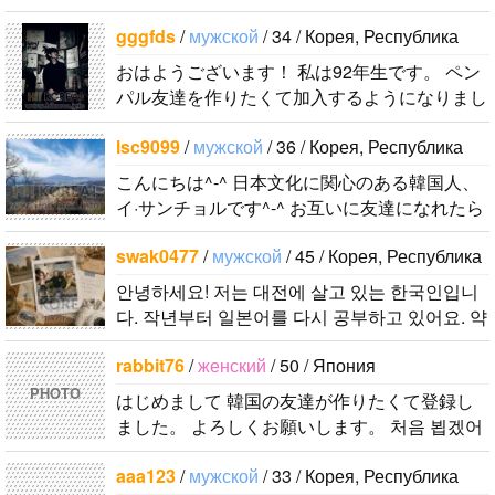
やさしい•甘
を作りたいです。よろしくおねがいします..
いるので、自
い声•いっし
gggfds
/
мужской
/ 34 / Корея, Республика
然に会話しな
ょうけんめい
がら実力を伸
おはようございます！ 私は92年生です。 ペン
なところ な
パル友達を作りたくて加入するようになりまし
ばしたいで
ど すきなと
た。 日本文化をたくさん好きです。 食べ物も
す。 もちろ
ころをあげた
lsc9099
/
мужской
/ 36 / Корея, Республика
好きですが特別に服を本当に好きです。..
ん、私も韓国
ら ほんとに
文化や韓国..
こんにちは^-^ 日本文化に関心のある韓国人、
キリがないで
イ·サンチョルです^-^ お互いに友達になれたら
す..
いいなと思います^-^ どうぞよろしくお願いし
swak0477
/
мужской
/ 45 / Корея, Республика
ます^..
안녕하세요! 저는 대전에 살고 있는 한국인입니
다. 작년부터 일본어를 다시 공부하고 있어요. 약
간의 의사소통은 할 수 있는 수준이죠. 일본어공
rabbit76
/
женский
/ 50 / Япония
부를 위해 일본드라마나 영화 애니메..
PHOTO
はじめまして 韓国の友達が作りたくて登録し
ました。 よろしくお願いします。 처음 뵙겠어
요. 한국 친구를 만들고 싶어서 등록했습니다. 잘
aaa123
/
мужской
/ 33 / Корея, Республика
부탁드려요. 번역기 사용하고 있습..