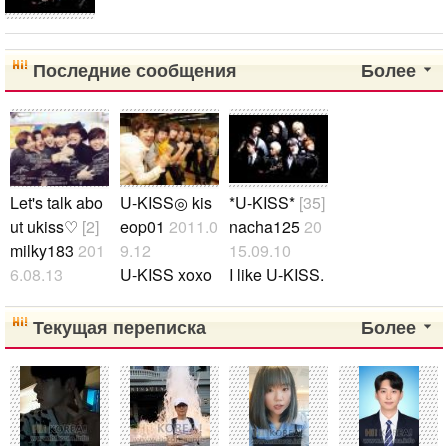
は、もちろん みんな だいすきですが、とくに
きそぷくんが……♡ 天然•おしゃれ•やさしい•
甘い声•いっしょうけんめいなところ など すき
Последние сообщения
Более
なところをあげたら ほんとに キリがないです..
Let's talk abo
U-KISS◎ kis
*U-KISS*
[35]
ut ukiss♡
[2]
eop01
2011.0
nacha125
20
milky183
201
9.12
15.09.10
6.08.13
U-KISS xoxo
I like U-KISS.
안녕！ U-KIS
Please comm
☆..
S すきな方~~
ent;)..
Текущая переписка
Более
ぜひ おはな
ししましょう
p///q ゆきすぺ
んの おとも
だち たくさ