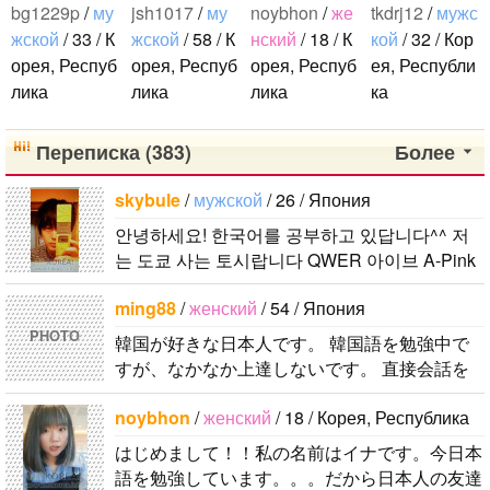
bg1229p
/
му
jsh1017
/
му
noybhon
/
же
tkdrj12
/
мужс
ん ほしいで
жской
/ 33 / К
жской
/ 58 / К
нский
/ 18 / К
кой
/ 32 / Кор
す~~٩꒰๑• ³•๑꒱
орея, Респуб
орея, Респуб
орея, Респуб
ея, Республи
۶ わたしは 9
лика
лика
лика
ка
6Lineきすみ
こんにちは。
저는 서울에
はじめまし
初めまして！
です^^ みな
1992年生ま
살고 있는 평
て！！私の名
韓国に住んで
Переписка (383)
Более
さんの すき
れの韓国人で
범한 남자입
前はイナで
います。 ​普
なメンバは
す。 出身地
니다 일본의
す。今日本語
段は音楽を聴
skybule
/
мужской
/ 26 / Япония
だれですか？
ddung_e
/
му
は済州島で
비슷한 연령
を勉強してい
くことや運動
♡_♡ 좋아하
안녕하세요! 한국어를 공부하고 있답니다^^ 저
жской
/ 29 / К
す。 日本の
의 친구들과
ます。。。だ
が好きで、時
는 멤버는 누
는 도쿄 사는 토시랍니다 QWER 아이브 A-Pink
орея, Респуб
ことは高校生
친해지고 싶
から日本人の
間がある時は
구입니까? わ
東方神起(5명) 하이라이트 세븐어클락 볼빨간사
лика
の時から興味
어요 일본에
友達を作りた
釣りに行くの
ming88
/
женский
/ 54 / Япония
たしは、もち
춘기 JYJ AOA 9muses 좋아해요ㅎㅎㅎ 같이 한
日本の文化や
を持ちまし
가면 좋은 곳
いです。よろ
が本当に大好
ろん みんな
국어..
PHOTO
韓国が好きな日本人です。 韓国語を勉強中で
日常に興味が
た。 日本の
소개 시켜주
しくおねがい
きです。最近
だいすきです
すが、なかなか上達しないです。 直接会話を
あったので、
好きなところ
면 감사하겠
します..
はいい釣りス
が、とくに
する機会もないので、メッセージを通じて韓国
ペンパルを始
は文化や食べ
습니다 반대
ポットを探し
きそぷくん
noybhon
/
женский
/ 18 / Корея, Республика
語を教えてもらいながら仲良くなれたら嬉..
めました。
物です。 特
로 한국에 오
たり、ノリの
が……♡ 天
はじめまして！！私の名前はイナです。今日本
日本語を少し
に街の雰囲気
시면 가이드
いい音..
然•おしゃれ•
語を勉強しています。。。だから日本人の友達
ずつ勉強して
が..
해 드릴..