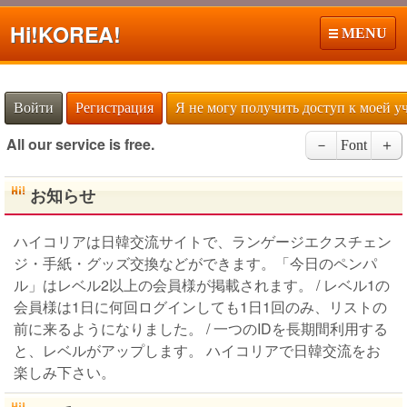
Hi!
KOREA!
MENU
Войти
Регистрация
Я не могу получить доступ к моей у
All our service is free.
－
Font
＋
お知らせ
ハイコリアは日韓交流サイトで、ランゲージエクスチェン
ジ・手紙・グッズ交換などができます。「今日のペンパ
ル」はレベル2以上の会員様が掲載されます。 / レベル1の
会員様は1日に何回ログインしても1日1回のみ、リストの
前に来るようになりました。 / 一つのIDを長期間利用する
と、レベルがアップします。 ハイコリアで日韓交流をお
楽しみ下さい。