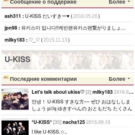
Сообщение о поддержке
Более
ash311 :
U-KISS だいすきー♥ (
)
2016.05.26
jpn98 :
유키스미 입니다!!케빈팬유키스팬繋がりましょう！ (
milky183 :
♡_♡ (
)
2015.11.13
U-KISS
Последние комментарии
Более
Let's talk about ukiss♡
[2]
milky183
2016.08.13
안녕！ U-KISS すきな方~~ ぜひ おはなししま
しょう p///q ゆきすぺんの おともだち たくさん
ほしいです~~٩꒰๑• ³•๑꒱۶ わたしは 96Lineきすみ
*U-KISS*
[35]
nacha125
2015.09.10
です^^ みなさんの すきなメンバは だれです
か？♡_♡ 좋아하는 멤버는 누구입니까? わたし
I like U-KISS.☆..