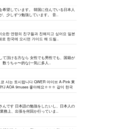
間がある時は釣りに
ずつ勉強しているの
行くのが本当に大好
で、自然に会話しな
を希望しています。 韓国に住んでいる日本人
きです。最近はいい
がら実力を伸ばした
、少しずつ勉強しています。 音..
釣りスポットを探し
いです。 もちろ
たり、ノリのいい
ん、私も韓国文化や
音..
韓国..
비슷한 연령의 친구들과 친해지고 싶어요 일본
로 한국에 오시면 가이드 해 드릴..
して頂ける方なら 女性でも男性でも、国籍が
、数うちゃ〜的な(一気に多人..
 사는 토시랍니다 QWER 아이브 A-Pink 東
J AOA 9muses 좋아해요ㅎㅎㅎ 같이 한국
さんです 日本語の勉強をしたいし、日本人の
業務上、出張を何回か行っていま..