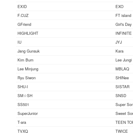
EXID
EXO
F.CUZ
FT island
GFriend
Girl's Day
HIGHLIGHT
INFINITE
IU
JYJ
Jang Gunsuk
Kara
Kim Bum
Lee Jungi
Lee Minjung
MBLAQ
Ryu Siwon
SHINee
SHU-I
SISTAR
SM☆SH
SNSD
SS501
Super Son
SuperJunior
Sweet So
T-ara
TEEN TO
TVXQ
TWICE