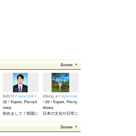
황은비 김
良くして
す！..
예원 여!!
くださ
[12]
sy0930
2023.08.19
자!!친!!
い。..
구!!..
l
Более
tkdrj12
/
мужской
/
ddung_e
/
мужской
32 / Корея, Респуб
/ 29 / Корея, Респу
лика
блика
初めまして！韓国に
日本の文化や日常に
住んでいます。 ​普
興味があったので、
段は音楽を聴くこと
ペンパルを始めまし
Более
や運動が好きで、時
た。 日本語を少し