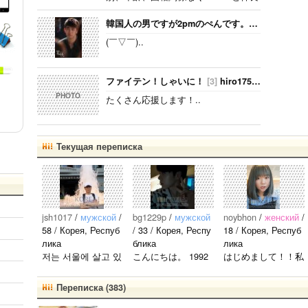
が、遅か
くしたいです！！ ちなみに、94lineゴ
ったから
ンチャンぺんです！ コメント、メール
韓国人の男ですが2pmのぺんです。ジュノ、テギョンぺんが特にぺんです。
いろんな
待ってます( ˆoˆ )/안녕하세요!..
情報が欲
(￣▽￣)..
しいで
す。 high
ightにな
ファイテン！しゃいに！
[3]
hiro1759
2021.10.24
っても好
PHOTO
たくさん応援します！..
きな気持
ちは変わ
りませ
ん。 メン
Текущая переписка
バー全員
が大好き
ですが、
一番大好
きなのは
jsh1017
/
мужской
/
bg1229p
/
мужской
noybhon
/
женский
/
ジュンヒ
58 / Корея, Респуб
/ 33 / Корея, Респу
18 / Корея, Респуб
ョンで
лика
блика
лика
す。 彼ら
저는 서울에 살고 있
こんにちは。 1992
はじめまして！！私
のことた
는 평범한 남자입니
年生まれの韓国人で
の名前はイナです。
くさん知
다 일본의 비슷한 연
す。 出身地は済州
今日本語を勉強して
Переписка (383)
りたいで
령의 친구들과 친해
島です。 日本のこ
います。。。だから
す。..