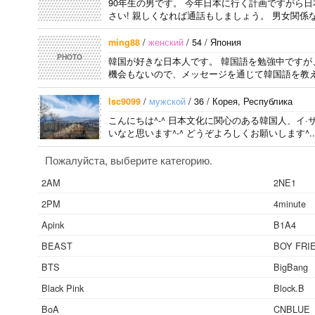
90年生の男です。 今年日本に行く計画ですがら
さい! 親しくなれば通話もしましょう。 男女関係
/
женский
/ 54 / Япония
ming88
PHOTO
韓国が好きな日本人です。 韓国語を勉強中ですが
機会もないので、メッセージを通じて韓国語を教え
/
мужской
/ 36 / Корея, Республика
lsc9099
こんにちは^-^ 日本文化に関心のある韓国人、イ·
いなと思います^-^ どうぞよろしくお願いします^..
Пожалуйста, выберите категорию.
2AM
2NE1
2PM
4minute
Apink
B1A4
BEAST
BOY FRI
BTS
BigBang
Black Pink
Block.B
BoA
CNBLUE