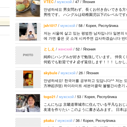
지고 싶어요 일본에
とは高校生の時から
日本人の友達を作り
/
мужской
/ 47 / Япония
VTEC
가면 좋은 곳 소개
興味を持ちました。
たいです。よろしく
안녕하세요 男女問わず、長くお付き合いできる方
시켜주면 감사하겠
日本の好きなところ
おねがいします..
男性です。 ハングルは幼稚園児以下のレベルですが
습니다 반대로 한국
は文化や食べ物で
에 오시면 가이드 해
す。 特に街の雰囲
/
мужской
/ 58 / Корея, Республика
jsh1017
드릴..
気が..
저는 서울에 살고 있는 평범한 남자입니다 일본의 
에 가면 좋은 곳 소개 시켜주면 감사하겠습니다 반대
/
женский
/ 52 / Япония
としえ
PHOTO
純粋にハングルが好きで勉強しています。 仲良く
何処でも歓迎です♪ 必ず返信します！！！ しかし
/
мужской
/ 26 / Япония
skybule
안녕하세요! 한국어를 공부하고 있답니다^^ 저는 도쿄
方神起(5명) 하이라이트 세븐어클락 볼빨간사춘기 JY
어..
/
мужской
/ 53 / Корея, Республика
togo21
こんにちは 京畿道華城市に住んでいる平凡なおじ
友達を作りたい このように書き込みます。 日本は
/
мужской
/ 36 / Корея, Республика
pkaku