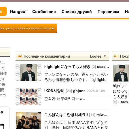
E
Hangeul
Сообщение
Список друзей
Переписка
И
ить доступ к моей учетной записи
Последние комментарии
Более
Посл
ジエ
highlightになっても大好き
[2]
usachan
2026.02.
きま
員様
ファンになったのが、遅かったからい
に何
ろんな情報が欲しいです。 highlightに
に来
なっても好きな気持ちは変わりませ
highlight
利用
ん。 メンバー全員が大好きですが、一
iKON사랑해
[23]
ghjune
2026.01.09
になって
番大好きなのはジュンヒョンです。 彼
アで
も大好き
준회가 너무예쁘다ㅠㅠ..
らのことたくさん知りたいです。..
[2]
usach
an
2026.
es
2.02
こんばんは！안녕하세요!!
[11]
miwook94
2025.01
ファンに
こんばんは！ 日本BANAです( ˆoˆ )/ 性
なったの
別、年齢、国籍関係なく BANAと仲良