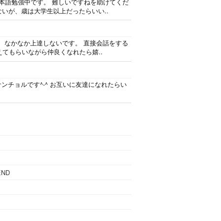
日本語勉強中です。 難しいですねを助けてくだ
ないが、歳は大学生以上だったらいい..
、なかなか上達しないです。 直接会話をする
てもらいながら仲良くなれたら嬉..
サンチョルです^-^ お互いに友達になれたらい
END