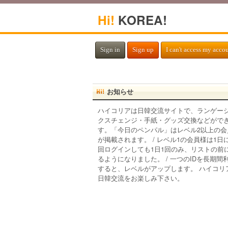
Hi!
KOREA!
Sign in
Sign up
I can't access my acco
お知らせ
ハイコリアは日韓交流サイトで、ランゲー
クスチェンジ・手紙・グッズ交換などがで
す。「今日のペンパル」はレベル2以上の会
が掲載されます。 / レベル1の会員様は1日
回ログインしても1日1回のみ、リストの前
るようになりました。 / 一つのIDを長期間
すると、レベルがアップします。 ハイコリ
日韓交流をお楽しみ下さい。