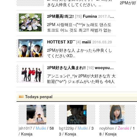
2PMが好
きな人仲良くしてください。..
きな日本
人です。
2PM最高!최고!
[75]
Fumina
2017.05.01
2PMが好
2PM 사랑해요∼(*^^)v 노래도 댄스도
きな人仲
토크도 어느 것도 최고!! 재범가 없는
良くして
것은 굉장하게 슬프지만, 나는 바뀌지
くださ
않고 2PM을 응원해 갑니다!! 누구인가
HOTTEST XD‾‾
[4]
maiii
2016.03.29
い。..
이야기합시다★ ⌒☆⌒☆⌒☆⌒..
2PMが好きな人 よかったら仲良くし
てくださいXD..
2PM好きな人集まれ!!
[10]
wooyoung
2015.03.14
アンニョン(^_^)v 2PMが大好きな方 大
歓迎(*^o^*) ジェボムがいた時も 今6人
で頑張ってるときも 愛してる方、 語
りましょ(^w^)..
Todays penpal
jsh1017
/
Muški
/ 58
bg1229p
/
Muški
/ 3
noybhon
/
Ženski
/ 1
/ Koreja
3 / Koreja
8 / Koreja