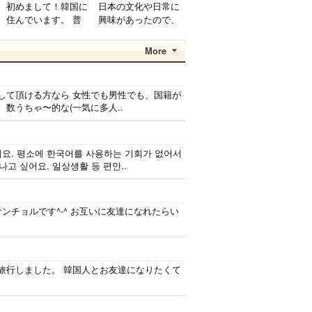
初めまして！韓国に
日本の文化や日常に
住んでいます。 ​普
興味があったので、
段は音楽を聴くこと
ペンパルを始めまし
や運動が好きで、時
た。 日本語を少し
More
間がある時は釣りに
ずつ勉強しているの
行くのが本当に大好
で、自然に会話しな
きです。最近はいい
がら実力を伸ばした
して頂ける方なら 女性でも男性でも、国籍が
釣りスポットを探し
いです。 もちろ
、数うちゃ〜的な(一気に多人..
たり、ノリのいい
ん、私も韓国文化や
音..
韓国..
요. 평소에 한국어를 사용하는 기회가 없어서
고 싶어요. 일상생활 등 편안..
サンチョルです^-^ お互いに友達になれたらい
か旅行しました。 韓国人とお友達になりたくて