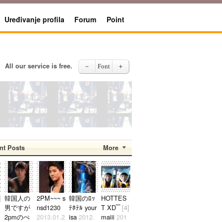
Uređivanje profila
Forum
Point
All our service is free.
－
Font
＋
nt Posts
More
[12]
sy0930
2023.08.19
]
韓国人の
2PM~~~ s
韓国のﾛｯ
HOTTES
男ですが
nsd1230
ﾃﾎﾃﾙ your
T XD‾‾
[4]
2pmのぺ
2013.01.2
isa
2012.
maiii
201