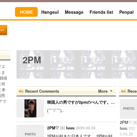
HOME
Hangeul
Message
Friends list
Penpal
unt
2PM
ジエ
きま
員様
に何
に来
Recent Comments
More
Rece
利用
アで
韓国人の男ですが2pmのぺんです。ジュノ、テギョンぺんが特にぺんです。
PHOTO
(￣▽￣)..
2PM♡
[6
2PM♡
[6]
luuu
2020.04.26
luuu
202
0.04.26
PHOTO
2PMが好きな日本人です。 2PMが好