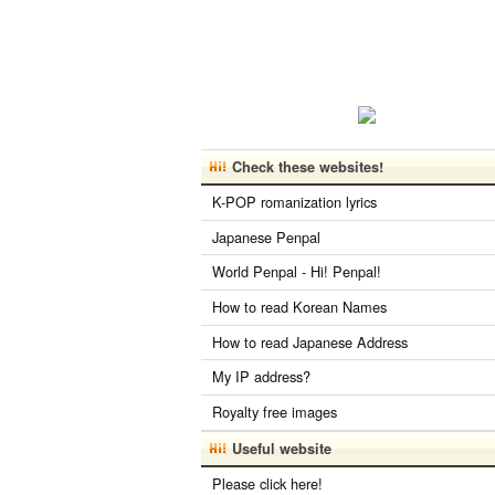
Check these websites!
K-POP romanization lyrics
Japanese Penpal
World Penpal - Hi! Penpal!
How to read Korean Names
How to read Japanese Address
My IP address?
Royalty free images
Useful website
Please click here!