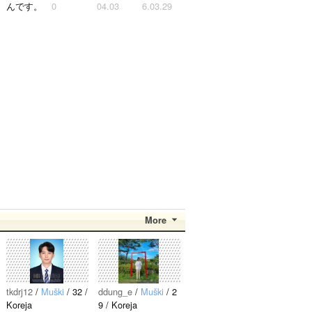
んです。
0
04.03
6.03.29
ジュノ、
２PMの
2012年の
2PMが好
テギョン
テギョン
お正月に
きな人 よ
ぺんが特
を愛して
撮影しま
かったら
にぺんで
います～
した。 初
仲良くし
す。
[12]
同じ気持
韓国..
てくださ
sy0930
20
ちの人、
いXD..
23.08.19
語りまし
(￣▽￣)..
ょう!!..
More
tkdrj12
/
Muški
/ 32 /
ddung_e
/
Muški
/ 2
Koreja
9 / Koreja