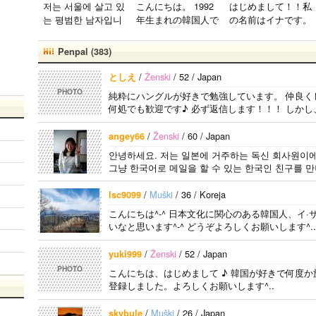
저는 서울에 살고 있
こんにちは。 1992
はじめまして！！私
는 평범한 남자입니
年生まれの韓国人で
の名前はイナです。
다 일본의 비슷한 연
す。 出身地は済州
今日本語を勉強して
령의 친구들과 친해
島です。 日本のこ
います。。。だから
Penpal (383)
지고 싶어요 일본에
とは高校生の時から
日本人の友達を作り
가면 좋은 곳 소개
興味を持ちました。
たいです。よろしく
/
Ženski
/ 52 / Japan
としえ
시켜주면 감사하겠
日本の好きなところ
おねがいします..
PHOTO
純粋にハングルが好きで勉強しています。 仲良く
습니다 반대로 한국
は文化や食べ物で
何処でも歓迎です♪ 必ず返信します！！！ しかし
에 오시면 가이드 해
す。 特に街の雰囲
드릴..
気が..
/
Ženski
/ 60 / Japan
angey66
안녕하세요. 저는 일본에 거주하는 독신 회사원이에
그냥 한국어로 메일을 할 수 있는 한국인 친구를 만나
/
Muški
/ 36 / Koreja
lsc9099
こんにちは^-^ 日本文化に関心のある韓国人、イ·
いなと思います^-^ どうぞよろしくお願いします^..
/
Ženski
/ 52 / Japan
yuki999
PHOTO
こんにちは、はじめまして ♪ 韓国が好きで何度
登録しました。よろしくお願いします^..
/
Muški
/ 26 / Japan
skybule