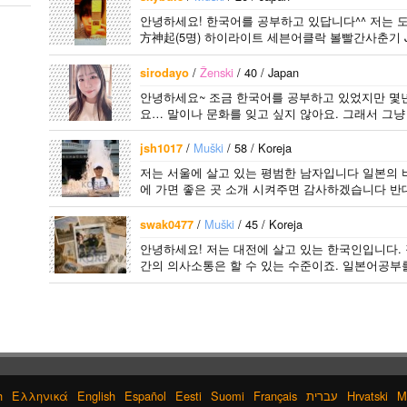
안녕하세요! 한국어를 공부하고 있답니다^^ 저는 도쿄
方神起(5명) 하이라이트 세븐어클락 볼빨간사춘기 JY
어..
/
Ženski
/ 40 / Japan
sirodayo
안녕하세요~ 조금 한국어를 공부하고 있었지만 몇
요… 말이나 문화를 잊고 싶지 않아요. 그래서 그냥 
/
Muški
/ 58 / Koreja
jsh1017
저는 서울에 살고 있는 평범한 남자입니다 일본의 
에 가면 좋은 곳 소개 시켜주면 감사하겠습니다 반대
/
Muški
/ 45 / Koreja
swak0477
안녕하세요! 저는 대전에 살고 있는 한국인입니다.
간의 의사소통은 할 수 있는 수준이죠. 일본어공부
h
Ελληνικά
English
Español
Eesti
Suomi
Français
עברית
Hrvatski
M