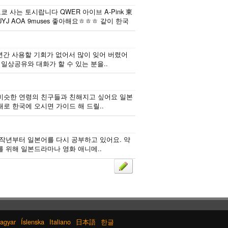
 사는 토시랍니다 QWER 아이브 A-Pink 東
J AOA 9muses 좋아해요ㅎㅎㅎ 같이 한국
년간 사용할 기회가 없어서 많이 잊어 버렸어
일상공유와 대화가 할 수 있는 분을..
비슷한 연령의 친구들과 친해지고 싶어요 일본
로 한국에 오시면 가이드 해 드릴..
 작년부터 일본어를 다시 공부하고 있어요. 약
를 위해 일본드라마나 영화 애니메..
agyar
Íslenska
Italiano
日本語
한글