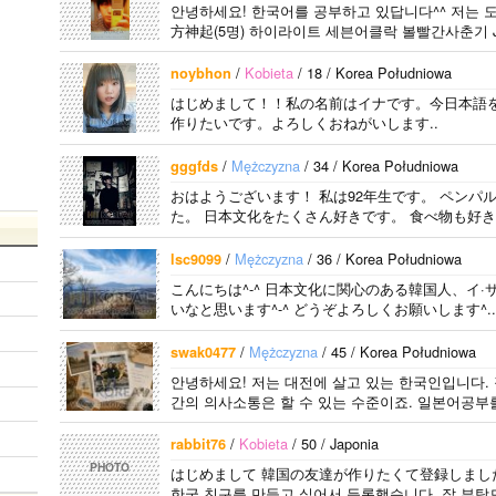
안녕하세요! 한국어를 공부하고 있답니다^^ 저는 도쿄
方神起(5명) 하이라이트 세븐어클락 볼빨간사춘기 JY
어..
/
Kobieta
/ 18 / Korea Południowa
noybhon
はじめまして！！私の名前はイナです。今日本語
作りたいです。よろしくおねがいします..
/
Mężczyzna
/ 34 / Korea Południowa
gggfds
おはようございます！ 私は92年生です。 ペン
た。 日本文化をたくさん好きです。 食べ物も好き
/
Mężczyzna
/ 36 / Korea Południowa
lsc9099
こんにちは^-^ 日本文化に関心のある韓国人、イ·
いなと思います^-^ どうぞよろしくお願いします^..
/
Mężczyzna
/ 45 / Korea Południowa
swak0477
안녕하세요! 저는 대전에 살고 있는 한국인입니다.
간의 의사소통은 할 수 있는 수준이죠. 일본어공부
/
Kobieta
/ 50 / Japonia
rabbit76
PHOTO
はじめまして 韓国の友達が作りたくて登録しました
한국 친구를 만들고 싶어서 등록했습니다. 잘 부탁드