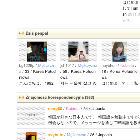
はじめま
して! sm
sh
2011.0
9.10
あたしも
SM☆SH
Dziś penpal
大好きで
す｡ ｼﾞｪﾘ
ｰ君とﾋｰﾛ
ｰ君がす
きです｡
bg1229p
/
Mężczyzn
jsh1017
/
Mężczyzna
noybhon
/
Kobieta
/
韓国語覚
a
/ 33 / Korea Połud
/ 58 / Korea Południ
18 / Korea Południo
えたいで
niowa
owa
wa
す｡..
こんにちは。 1992
저는 서울에 살고 있
はじめまして！！私
年生まれの韓国人で
는 평범한 남자입니
の名前はイナです。
す。 出身地は済州
다 일본의 비슷한 연
今日本語を勉強して
Znajomość korespondencyjna (383)
島です。 日本のこ
령의 친구들과 친해
います。。。だから
とは高校生の時から
지고 싶어요 일본에
日本人の友達を作り
/
Kobieta
/ 54 / Japonia
ming88
興味を持ちました。
가면 좋은 곳 소개
たいです。よろしく
PHOTO
韓国が好きな日本人です。 韓国語を勉強中ですが
日本の好きなところ
시켜주면 감사하겠
おねがいします..
機会もないので、メッセージを通じて韓国語を教え
は文化や食べ物で
습니다 반대로 한국
す。 特に街の雰囲
에 오시면 가이드 해
/
Mężczyzna
/ 26 / Japonia
skybule
気が..
드릴..