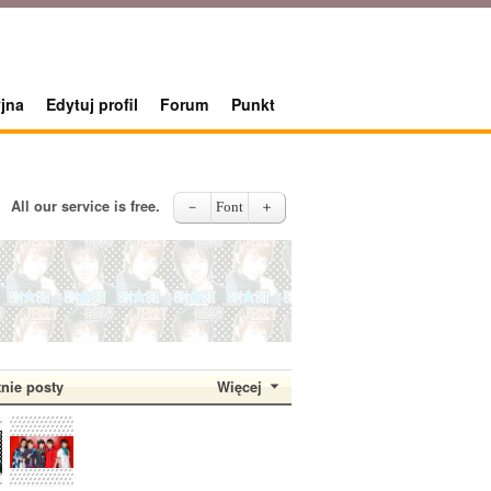
jna
Edytuj profil
Forum
Punkt
All our service is free.
－
Font
＋
tnie posty
Więcej