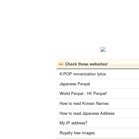
Check these websites!
K-POP romanization lyrics
Japanese Penpal
World Penpal - Hi! Penpal!
How to read Korean Names
How to read Japanese Address
My IP address?
Royalty free images