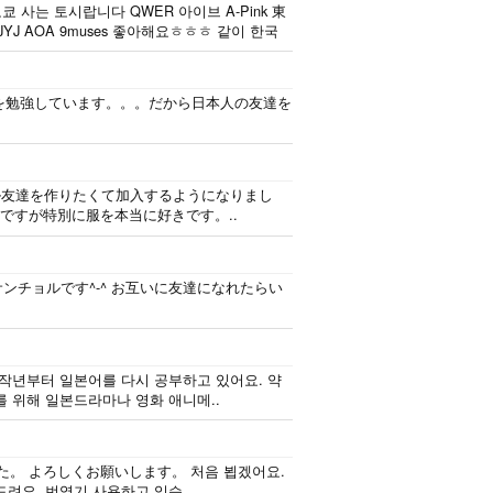
 사는 토시랍니다 QWER 아이브 A-Pink 東
J AOA 9muses 좋아해요ㅎㅎㅎ 같이 한국
を勉強しています。。。だから日本人の友達を
パル友達を作りたくて加入するようになりまし
ですが特別に服を本当に好きです。..
サンチョルです^-^ お互いに友達になれたらい
 작년부터 일본어를 다시 공부하고 있어요. 약
를 위해 일본드라마나 영화 애니메..
。 よろしくお願いします。 처음 뵙겠어요.
려요. 번역기 사용하고 있습..