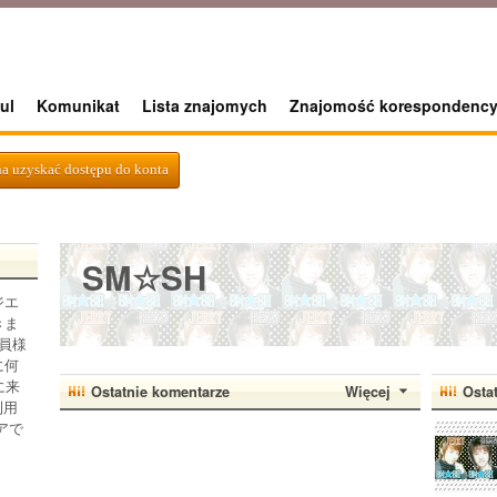
ul
Komunikat
Lista znajomych
Znajomość korespondency
a uzyskać dostępu do konta
SM☆SH
ジエ
きま
員様
に何
に来
Ostatnie komentarze
Więcej
Osta
利用
アで