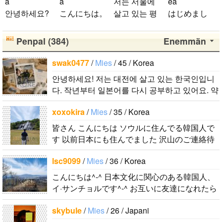
a
a
저는 서울에
ea
ンバー全員が
안녕하세요?
こんにちは。
살고 있는 평
はじめまし
大好きです
일본 여행을
1992年生ま
범한 남자입
て！！私の名
が、一番大好
좋아하는 한
れの韓国人で
니다 일본의
前はイナで
Penpal (384)
Enemmän
きなのはジュ
국인입니다.
す。 出身地
비슷한 연령
す。今日本語
ンヒョンで
서울에 살고
は済州島で
의 친구들과
を勉強してい
swak0477
/
Mies
/ 45 / Korea
す。 彼らの
tkdrj12
/
Mies
있고 여행시
す。 日本の
친해지고 싶
ます。。。だ
ことたくさん
안녕하세요! 저는 대전에 살고 있는 한국인입니
/ 32 / Korea
서로가 알고
ことは高校生
어요 일본에
から日本人の
知りたいで
다. 작년부터 일본어를 다시 공부하고 있어요. 약
初めまして！
있거나 추천
の時から興味
가면 좋은 곳
友達を作りた
す。..
간의 의사소통은 할 수 있는 수준이죠. 일본어공
韓国に住んで
해주고 싶은
を持ちまし
소개 시켜주
いです。よろ
xoxokira
/
Mies
/ 35 / Korea
부를 위해 일본드라마나 영화 애니메..
います。 ​普
식당, 여행코
た。 日本の
면 감사하겠
しくおねがい
皆さん こんにちは ソウルに住んでる韓国人で
段は音楽を聴
스등 서로에
好きなところ
습니다 반대
します..
す 以前日本にも住んでました 沢山のご連絡待
くことや運動
게 유익한 정
は文化や食べ
로 한국에 오
ってます！ どうぞよろしくお願いいたし..
が好きで、時
보를 주고 받
物です。 特
시면 가이드
lsc9099
/
Mies
/ 36 / Korea
間がある時は
을수 있는 친
に街の雰囲気
해 드릴..
こんにちは^-^ 日本文化に関心のある韓国人、
釣りに行くの
구가 되..
が..
イ·サンチョルです^-^ お互いに友達になれたら
が本当に大好
いいなと思います^-^ どうぞよろしくお願いし
きです。最近
skybule
/
Mies
/ 26 / Japani
ます^..
はいい釣りス