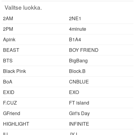
요. 한국 친구를 만들고 싶어서 등록했습니다. 잘
Valitse luokka.
부탁드려요. 번역기 사용하고 있습..
2AM
2NE1
2PM
4minute
Apink
B1A4
BEAST
BOY FRIEND
BTS
BigBang
Black Pink
Block.B
BoA
CNBLUE
EXID
EXO
F.CUZ
FT island
GFriend
Girl's Day
HIGHLIGHT
INFINITE
IU
JYJ