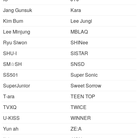
Jang Gunsuk
Kara
Kim Bum
Lee Jungi
Lee Minjung
MBLAQ
Ryu Siwon
SHINee
SHU-I
SISTAR
SM☆SH
SNSD
SS501
Super Sonic
SuperJunior
Sweet Sorrow
T-ara
TEEN TOP
TVXQ
TWICE
U-KISS
WINNER
Yun ah
ZE:A