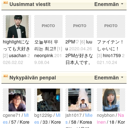
Uusimmat viestit
Enemmän
PHOTO
PHOTO
PHOTO
highlightにな
오늘부터 우
2PM♡
[6]
luu
ファイテン！
っても大好き
리는 최고!!
[1]
u
2020.04.26
しゃいに！
[2]
usachan
2
neonpink
201
2PMが好きな
[3]
hiro1759
2
026.02.02
9.08.04
日本人です。
021.10.24
ファンになっ
김소정 정예
2PMが好きな
たくさん応援
たのが、遅か
린 정은비 최
人仲良くして
します！..
Nykypäivän penpal
Enemmän
ったからいろ
유나 황은비
ください。..
んな情報が欲
김예원 여!!
しいです。 hi
자!!친!!구!!..
ghlightになっ
ても好きな気
cgene71
/
Mi
bg1229p
/
Mi
jsh1017
/
Mie
noybhon
/
Na
持ちは変わり
es
/ 57 / Kore
es
/ 33 / Kore
s
/ 58 / Korea
inen
/ 18 / Kor
ません。 メ