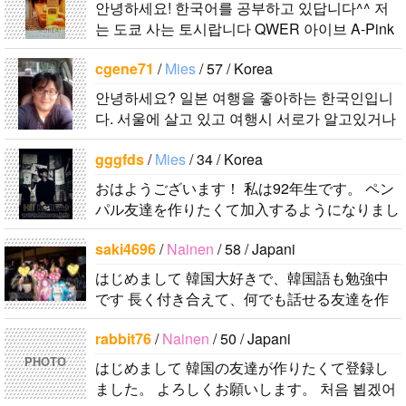
ポットを探し
안녕하세요! 한국어를 공부하고 있답니다^^ 저
는 도쿄 사는 토시랍니다 QWER 아이브 A-Pink
たり、ノリの
東方神起(5명) 하이라이트 세븐어클락 볼빨간사
いい音..
cgene71
/
Mies
/ 57 / Korea
춘기 JYJ AOA 9muses 좋아해요ㅎㅎㅎ 같이 한
국어..
안녕하세요? 일본 여행을 좋아하는 한국인입니
다. 서울에 살고 있고 여행시 서로가 알고있거나
추천해주고 싶은 식당, 여행코스등 서로에게 유
gggfds
/
Mies
/ 34 / Korea
익한 정보를 주고 받을수 있는 친구가 되..
おはようございます！ 私は92年生です。 ペン
パル友達を作りたくて加入するようになりまし
た。 日本文化をたくさん好きです。 食べ物も
saki4696
/
Nainen
/ 58 / Japani
好きですが特別に服を本当に好きです。..
はじめまして 韓国大好きで、韓国語も勉強中
です 長く付き合えて、何でも話せる友達を作
りたいので、宜しくお願いし..
rabbit76
/
Nainen
/ 50 / Japani
PHOTO
はじめまして 韓国の友達が作りたくて登録し
ました。 よろしくお願いします。 처음 뵙겠어