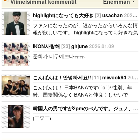
Viimeisimmät kommentit
Enemmän
highlightになっても大好き
[2]
usachan
2026.02.02
ファンになったのが、遅かったからいろんな情
報が欲しいです。 highlightになっても好きな気
持ちは変わりません。 メンバー全員が大好き
iKON사랑해
[23]
ghjune
2026.01.09
ですが、一番大好きなのはジュンヒョンです。
彼らのことたくさん知りたいです。..
준회가 너무예쁘다ㅠㅠ..
こんばんは！안녕하세요!!
[11]
miwook94
2025.01.23
こんばんは！ 日本BANAです( ˆoˆ )/ 性別、年
齢、国籍関係なく BANAと仲良くしたいで
す！！ ちなみに、94lineゴンチャンぺんです！
韓国人の男ですが2pmのぺんです。ジュノ、テギョンぺんが特にぺんです。
コメント、メール待ってます( ˆoˆ )/안녕하세
요!..
(￣▽￣)..