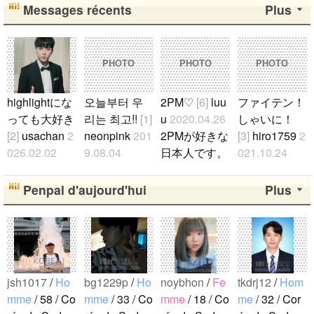
Messages récents
Plus
PHOTO
PHOTO
PHOTO
highlightにな
오늘부터 우
2PM♡
[6]
luu
ファイテン！
っても大好き
리는 최고!!
[1]
u
2020.04.26
しゃいに！
[2]
usachan
2
neonpink
201
2PMが好きな
[3]
hiro1759
2
026.02.02
9.08.04
日本人です。
021.10.24
ファンになっ
김소정 정예
2PMが好きな
たくさん応援
たのが、遅か
린 정은비 최
人仲良くして
します！..
Penpal d'aujourd'hui
Plus
ったからいろ
유나 황은비
ください。..
んな情報が欲
김예원 여!!
しいです。 hi
자!!친!!구!!..
ghlightになっ
ても好きな気
jsh1017
/
Ho
bg1229p
/
Ho
noybhon
/
Fe
tkdrj12
/
Hom
持ちは変わり
mme
/ 58 / Co
mme
/ 33 / Co
mme
/ 18 / Co
me
/ 32 / Cor
ません。 メ