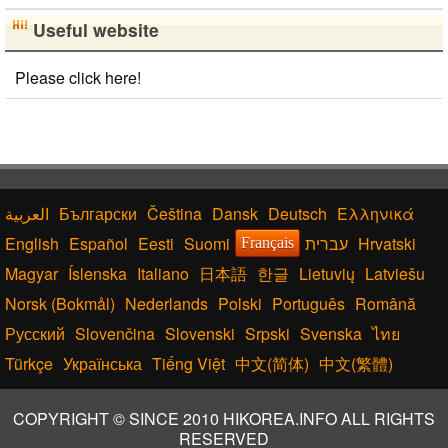
Useful website
Please click here!
Български
Čeština
Dansk
Deutsch
Ελληνικά
English
Español
Eesti
Suomi
עברית
Hrvatski
Français
Magyar
Íslenska
Italiano
日本語
한글
Lietuvių
Latviešu
Norsk (Bokmål)
Nederlands
Polski
Português
Română
Русский
Slovenčina
Slovenski
Srpski
Svenska
ไทย
Türkçe
Українська
Tiếng Việt
中文(简体)
中文(繁體)
COPYRIGHT © SINCE 2010 HIKOREA.INFO ALL RIGHTS
RESERVED