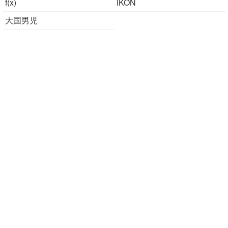
f(x)
iKON
大国男児