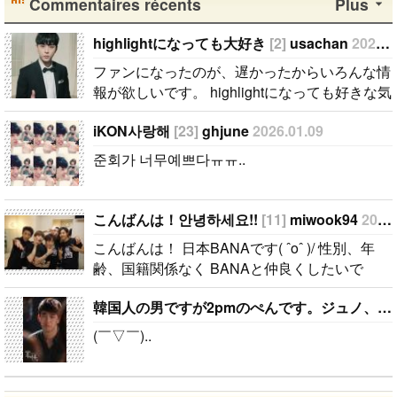
Commentaires récents
Plus
highlightになっても大好き
[2]
usachan
2026.02.02
ファンになったのが、遅かったからいろんな情
報が欲しいです。 highlightになっても好きな気
持ちは変わりません。 メンバー全員が大好き
iKON사랑해
[23]
ghjune
2026.01.09
ですが、一番大好きなのはジュンヒョンです。
彼らのことたくさん知りたいです。..
준회가 너무예쁘다ㅠㅠ..
こんばんは！안녕하세요!!
[11]
miwook94
2025.01.23
こんばんは！ 日本BANAです( ˆoˆ )/ 性別、年
齢、国籍関係なく BANAと仲良くしたいで
す！！ ちなみに、94lineゴンチャンぺんです！
韓国人の男ですが2pmのぺんです。ジュノ、テギョンぺんが特にぺんです。
コメント、メール待ってます( ˆoˆ )/안녕하세
요!..
(￣▽￣)..