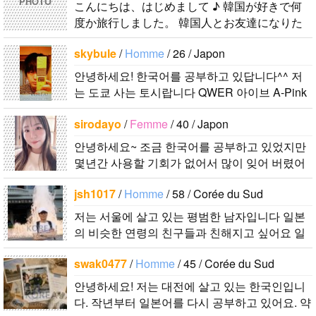
PHOTO
ばしたいで
こんにちは、はじめまして ♪ 韓国が好きで何
度か旅行しました。 韓国人とお友達になりた
す。 もちろ
くて登録しました。よろしくお願いします^..
ん、私も韓国
skybule
/
Homme
/ 26 / Japon
文化や韓国..
안녕하세요! 한국어를 공부하고 있답니다^^ 저
는 도쿄 사는 토시랍니다 QWER 아이브 A-Pink
東方神起(5명) 하이라이트 세븐어클락 볼빨간사
sirodayo
/
Femme
/ 40 / Japon
춘기 JYJ AOA 9muses 좋아해요ㅎㅎㅎ 같이 한
국어..
안녕하세요~ 조금 한국어를 공부하고 있었지만
몇년간 사용할 기회가 없어서 많이 잊어 버렸어
요… 말이나 문화를 잊고 싶지 않아요. 그래서 그
jsh1017
/
Homme
/ 58 / Corée du Sud
냥 일상공유와 대화가 할 수 있는 분을..
저는 서울에 살고 있는 평범한 남자입니다 일본
의 비슷한 연령의 친구들과 친해지고 싶어요 일
본에 가면 좋은 곳 소개 시켜주면 감사하겠습니
swak0477
/
Homme
/ 45 / Corée du Sud
다 반대로 한국에 오시면 가이드 해 드릴..
안녕하세요! 저는 대전에 살고 있는 한국인입니
다. 작년부터 일본어를 다시 공부하고 있어요. 약