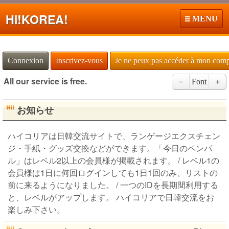
Hi!
KOREA!
MENU
Connexion
Inscrivez-vous
Je ne peux pas accéder à mon com
All our service is free.
－
Font
＋
お知らせ
ハイコリアは日韓交流サイトで、ランゲージエクスチェン
ジ・手紙・グッズ交換などができます。「今日のペンパ
ル」はレベル2以上の会員様が掲載されます。 / レベル1の
会員様は1日に何回ログインしても1日1回のみ、リストの
前に来るようになりました。 / 一つのIDを長期間利用する
と、レベルがアップします。 ハイコリアで日韓交流をお
楽しみ下さい。