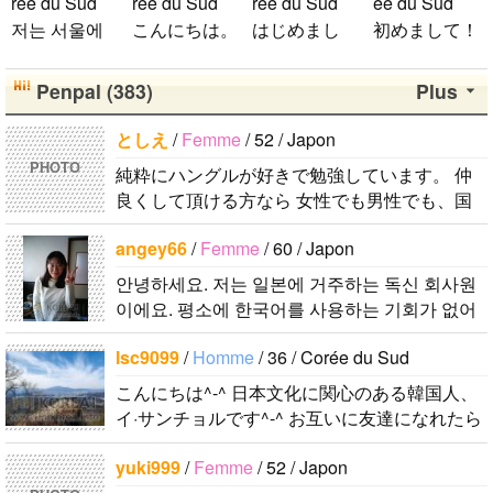
rée du Sud
rée du Sud
rée du Sud
ée du Sud
ンバー全員が
저는 서울에
こんにちは。
はじめまし
初めまして！
大好きです
살고 있는 평
1992年生ま
て！！私の名
韓国に住んで
が、一番大好
범한 남자입
れの韓国人で
前はイナで
います。 ​普
Penpal (383)
Plus
きなのはジュ
니다 일본의
す。 出身地
す。今日本語
段は音楽を聴
ンヒョンで
비슷한 연령
は済州島で
を勉強してい
くことや運動
としえ
/
Femme
/ 52 / Japon
す。 彼らの
ddung_e
/
Ho
의 친구들과
す。 日本の
ます。。。だ
が好きで、時
ことたくさん
PHOTO
純粋にハングルが好きで勉強しています。 仲
mme
/ 29 / Co
친해지고 싶
ことは高校生
から日本人の
間がある時は
知りたいで
良くして頂ける方なら 女性でも男性でも、国
rée du Sud
어요 일본에
の時から興味
友達を作りた
釣りに行くの
す。..
籍が何処でも歓迎です♪ 必ず返信します！！！
日本の文化や
가면 좋은 곳
を持ちまし
いです。よろ
が本当に大好
angey66
/
Femme
/ 60 / Japon
しかし、数うちゃ〜的な(一気に多人..
日常に興味が
소개 시켜주
た。 日本の
しくおねがい
きです。最近
안녕하세요. 저는 일본에 거주하는 독신 회사원
あったので、
면 감사하겠
好きなところ
します..
はいい釣りス
이에요. 평소에 한국어를 사용하는 기회가 없어
ペンパルを始
습니다 반대
は文化や食べ
ポットを探し
서 그냥 한국어로 메일을 할 수 있는 한국인 친구
めました。
로 한국에 오
物です。 特
たり、ノリの
lsc9099
/
Homme
/ 36 / Corée du Sud
를 만나고 싶어요. 일상생활 등 편안..
日本語を少し
시면 가이드
に街の雰囲気
いい音..
こんにちは^-^ 日本文化に関心のある韓国人、
ずつ勉強して
해 드릴..
が..
イ·サンチョルです^-^ お互いに友達になれたら
いるので、自
いいなと思います^-^ どうぞよろしくお願いし
然に会話しな
yuki999
/
Femme
/ 52 / Japon
ます^..
がら実力を伸