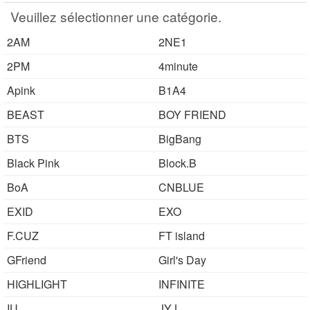
간의 의사소통은 할 수 있는 수준이죠. 일본어공
Veuillez sélectionner une catégorie.
부를 위해 일본드라마나 영화 애니메..
2AM
2NE1
2PM
4minute
Apink
B1A4
BEAST
BOY FRIEND
BTS
BigBang
Black Pink
Block.B
BoA
CNBLUE
EXID
EXO
F.CUZ
FT island
GFriend
Girl's Day
HIGHLIGHT
INFINITE
IU
JYJ