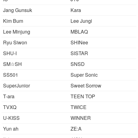
Jang Gunsuk
Kara
Kim Bum
Lee Jungi
Lee Minjung
MBLAQ
Ryu Siwon
SHINee
SHU-I
SISTAR
SM☆SH
SNSD
SS501
Super Sonic
SuperJunior
Sweet Sorrow
T-ara
TEEN TOP
TVXQ
TWICE
U-KISS
WINNER
Yun ah
ZE:A