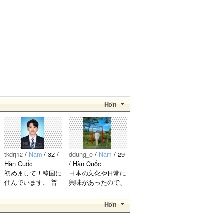
황은비 김
良くして
す！..
예원 여!!
くださ
[12]
sy0930
2023.08.19
자!!친!!
い。..
구!!..
l
Hơn
tkdrj12
/
Nam
/ 32 /
ddung_e
/
Nam
/ 29
Hàn Quốc
/ Hàn Quốc
初めまして！韓国に
日本の文化や日常に
住んでいます。 ​普
興味があったので、
段は音楽を聴くこと
ペンパルを始めまし
や運動が好きで、時
た。 日本語を少し
Hơn
間がある時は釣りに
ずつ勉強しているの