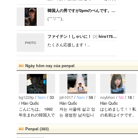
が、遅か
くしたいです！！ ちなみに、94lineゴ
ったから
ンチャンぺんです！ コメント、メール
韓国人の男ですが2pmのぺんです。ジュノ、テギョンぺんが特にぺんです。
いろんな
待ってます( ˆoˆ )/안녕하세요!..
情報が欲
(￣▽￣)..
しいで
す。 high
ightにな
ファイテン！しゃいに！
[3]
hiro1759
2021.10.24
っても好
PHOTO
たくさん応援します！..
きな気持
ちは変わ
りませ
ん。 メン
Ngày hôm nay của penpal
バー全員
が大好き
ですが、
一番大好
きなのは
bg1229p
/
Nam
/ 33
jsh1017
/
Nam
/ 58 /
noybhon
/
Nữ
/ 18 /
ジュンヒ
/ Hàn Quốc
Hàn Quốc
Hàn Quốc
ョンで
こんにちは。 1992
저는 서울에 살고 있
はじめまして！！私
す。 彼ら
年生まれの韓国人で
는 평범한 남자입니
の名前はイナです。
のことた
す。 出身地は済州
다 일본의 비슷한 연
今日本語を勉強して
くさん知
島です。 日本のこ
령의 친구들과 친해
います。。。だから
Penpal (383)
りたいで
とは高校生の時から
지고 싶어요 일본에
日本人の友達を作り
す。..