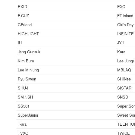
EXID
EXO
F.CUZ
FT island
GFriend
Girl's Day
HIGHLIGHT
INFINITE
IU
JYJ
Jang Gunsuk
Kara
Kim Bum
Lee Jungi
Lee Minjung
MBLAQ
Ryu Siwon
SHINee
SHU-I
SISTAR
SM☆SH
SNSD
SS501
Super Son
SuperJunior
Sweet So
T-ara
TEEN TO
TVXQ
TWICE