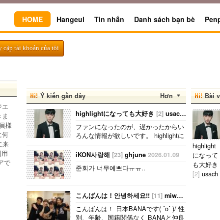
HOME
Hangeul
Tin nhắn
Danh sách bạn bè
Pen
y cập tài khoản của tôi
Ý kiến gần đây
Hơn
Bài v
ジエ
highlightになっても大好き
[2]
usachan
2026.02.
きま
員様
ファンになったのが、遅かったからい
に何
ろんな情報が欲しいです。 highlightに
に来
なっても好きな気持ちは変わりませ
highlight
利用
ん。 メンバー全員が大好きですが、一
iKON사랑해
[23]
ghjune
2026.01.09
になって
番大好きなのはジュンヒョンです。 彼
アで
も大好き
준회가 너무예쁘다ㅠㅠ..
らのことたくさん知りたいです。..
[2]
usach
an
2026.
2.02
こんばんは！안녕하세요!!
[11]
miwook94
2025.01
ファンに
こんばんは！ 日本BANAです( ˆoˆ )/ 性
なったの
別、年齢、国籍関係なく BANAと仲良