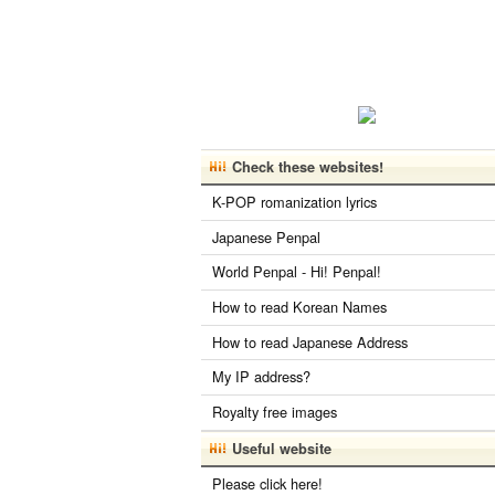
Check these websites!
K-POP romanization lyrics
Japanese Penpal
World Penpal - Hi! Penpal!
How to read Korean Names
How to read Japanese Address
My IP address?
Royalty free images
Useful website
Please click here!