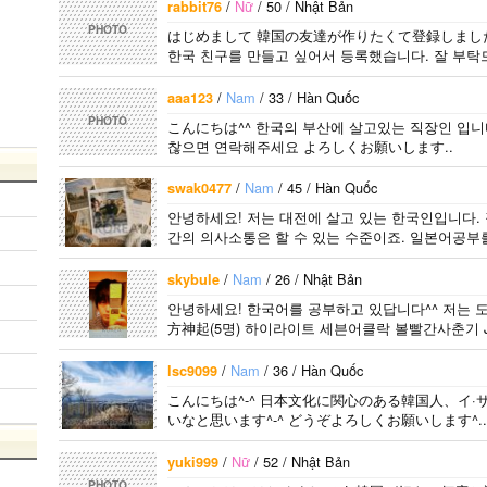
興味を持ちました。
가면 좋은 곳 소개
たいです。よろしく
/
Nữ
/ 50 / Nhật Bản
rabbit76
日本の好きなところ
시켜주면 감사하겠
おねがいします..
PHOTO
はじめまして 韓国の友達が作りたくて登録しました
は文化や食べ物で
습니다 반대로 한국
한국 친구를 만들고 싶어서 등록했습니다. 잘 부탁드
す。 特に街の雰囲
에 오시면 가이드 해
気が..
드릴..
/
Nam
/ 33 / Hàn Quốc
aaa123
PHOTO
こんにちは^^ 한국의 부산에 살고있는 직장인 입니
찮으면 연락해주세요 よろしくお願いします..
/
Nam
/ 45 / Hàn Quốc
swak0477
안녕하세요! 저는 대전에 살고 있는 한국인입니다.
간의 의사소통은 할 수 있는 수준이죠. 일본어공부
/
Nam
/ 26 / Nhật Bản
skybule
안녕하세요! 한국어를 공부하고 있답니다^^ 저는 도쿄
方神起(5명) 하이라이트 세븐어클락 볼빨간사춘기 JY
어..
/
Nam
/ 36 / Hàn Quốc
lsc9099
こんにちは^-^ 日本文化に関心のある韓国人、イ·
いなと思います^-^ どうぞよろしくお願いします^..
/
Nữ
/ 52 / Nhật Bản
yuki999
PHOTO