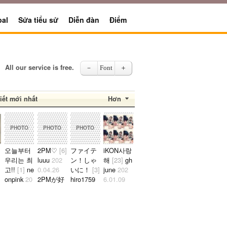
pal
Sửa tiểu sử
Diễn đàn
Điểm
All our service is free.
－
Font
＋
iết mới nhất
Hơn
02
PHOTO
PHOTO
PHOTO
오늘부터
2PM♡
[6]
ファイテ
iKON사랑
우리는 최
luuu
202
ン！しゃ
해
[23]
gh
고!!
[1]
ne
0.04.26
いに！
[3]
june
202
onpink
20
2PMが好
hiro1759
6.01.09
0
19.08.04
きな日本
2021.10.2
준회가 너
김소정 정
人です。
4
무예쁘다
.23
예린 정은
2PMが好
たくさん
ㅠㅠ..
비 최유나
きな人仲
応援しま