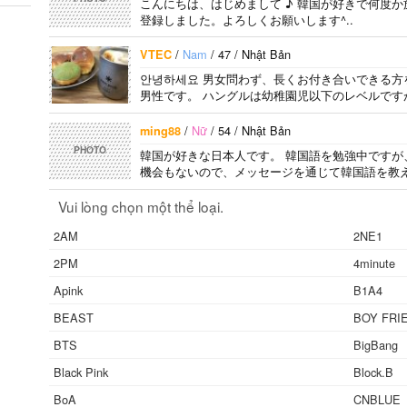
こんにちは、はじめまして ♪ 韓国が好きで何度
登録しました。よろしくお願いします^..
/
Nam
/ 47 / Nhật Bản
VTEC
안녕하세요 男女問わず、長くお付き合いできる方
男性です。 ハングルは幼稚園児以下のレベルですが
/
Nữ
/ 54 / Nhật Bản
ming88
PHOTO
韓国が好きな日本人です。 韓国語を勉強中ですが
機会もないので、メッセージを通じて韓国語を教え
Vui lòng chọn một thể loại.
2AM
2NE1
2PM
4minute
Apink
B1A4
BEAST
BOY FRI
BTS
BigBang
Black Pink
Block.B
BoA
CNBLUE