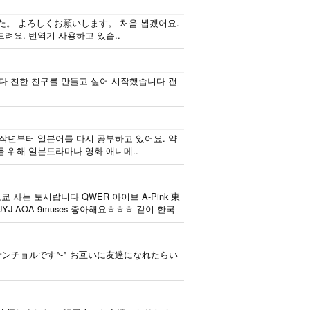
行くのが本当に大好
で、自然に会話しな
きです。最近はいい
がら実力を伸ばした
。 よろしくお願いします。 처음 뵙겠어요.
釣りスポットを探し
いです。 もちろ
려요. 번역기 사용하고 있습..
たり、ノリのいい
ん、私も韓国文化や
音..
韓国..
다 친한 친구를 만들고 싶어 시작했습니다 괜
 작년부터 일본어를 다시 공부하고 있어요. 약
를 위해 일본드라마나 영화 애니메..
 사는 토시랍니다 QWER 아이브 A-Pink 東
J AOA 9muses 좋아해요ㅎㅎㅎ 같이 한국
サンチョルです^-^ お互いに友達になれたらい