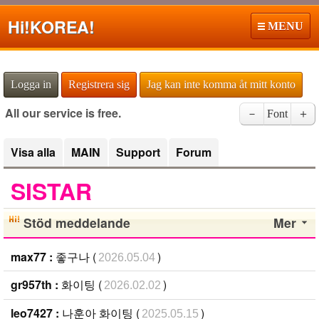
Hi!
KOREA!
MENU
Logga in
Registrera sig
Jag kan inte komma åt mitt konto
All our service is free.
－
Font
＋
Visa alla
MAIN
Support
Forum
SISTAR
Stöd meddelande
Mer
max77 :
좋구나 (
)
2026.05.04
gr957th :
화이팅 (
)
2026.02.02
leo7427 :
나훈아 화이팅 (
)
2025.05.15