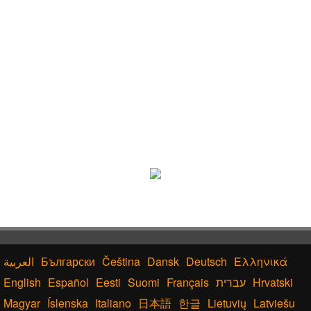
Български
Čeština
Dansk
Deutsch
Ελληνικά
English
Español
Eesti
Suomi
Français
עברית
Hrvatski
Magyar
Íslenska
Italiano
日本語
한글
Lietuvių
Latviešu