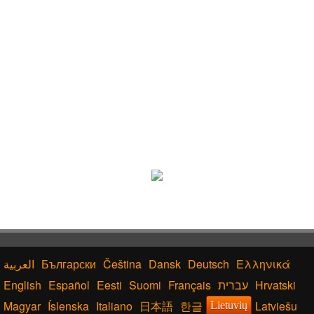
Български
Čeština
Dansk
Deutsch
Ελληνικά
English
Español
Eesti
Suomi
Français
עברית
Hrvatski
Magyar
Íslenska
Italiano
日本語
한글
Latviešu
Lietuvių