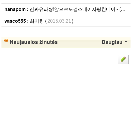
nanapom :
진짜유라짱!앞으로도걸스데이사랑한데이~ (
2015
vasco555 :
화이팅 (
)
2015.03.21
Naujausios žinutės
Daugiau