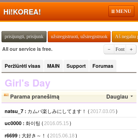
Hi!
KOREA!
MENU
prisijungti, prisijunk
užsiregistruoti, užsiregistruok
Aš negaliu 
All our service is free.
－
Font
＋
Peržiūrėti visas
MAIN
Support
Forumas
Girl's Day
Parama pranešimą
Daugiau
natsu_7 :
カムバ楽しみにしてます！ (
)
2017.03.05
uc0000 :
화이팅 (
)
2016.05.15
r6699 :
大好き～！ (
)
2015.06.18