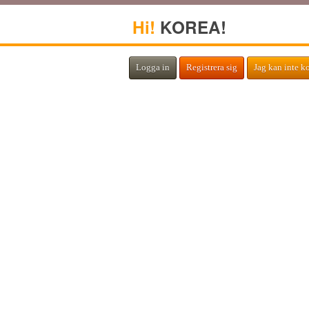
Hi!
KOREA!
Logga in
Registrera sig
Jag kan inte k