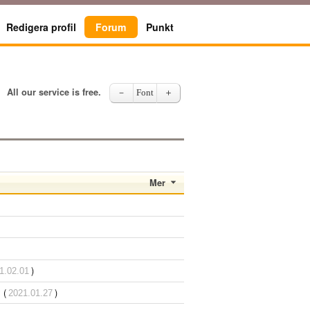
Redigera profil
Forum
Punkt
All our service is free.
－
Font
＋
Mer
)
1.02.01
 (
)
2021.01.27