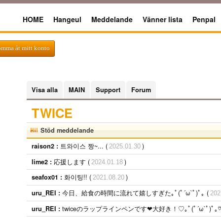
HOME
Hangeul
Meddelande
Vänner lista
Penpal
omma åt mitt konto
Visa alla
MAIN
Support
Forum
TWICE
Stöd meddelande
트와이스 짱~... (
)
raison2 :
2025.01.30
応援します (
)
lime2 :
2024.01.18
화이팅!! (
)
seafox01 :
2021.08.20
今日、給食の時間に流れて嬉しすぎた｡ﾟ(ﾟ´ω`ﾟ)ﾟ｡ (
uru_REI :
202
twiceのラップラインペンです❤︎大好き！♡｡ﾟ(ﾟ´ω`ﾟ)ﾟ｡♡
uru_REI :