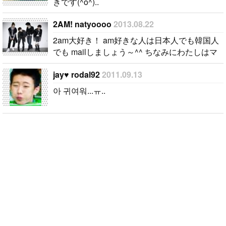
きです(^o^)..
2AM! natyoooo
2013.08.22
2am大好き！ am好きな人は日本人でも韓国人
でも mailしましょう～^^ ちなみにわたしはマ
ンネのJinwoonが好きです！ 나는 2AM을 아주
jay♥ rodal92
2011.09.13
좋아합니다 ! 2AM을 좋아하는 사람은 메일 주십
시오 ^^..
아 귀여워...ㅠ..