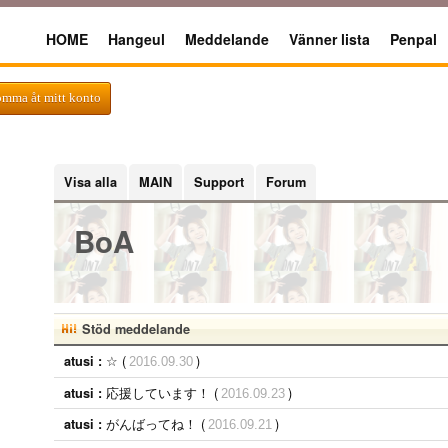
HOME
Hangeul
Meddelande
Vänner lista
Penpal
omma åt mitt konto
Visa alla
MAIN
Support
Forum
BoA
Stöd meddelande
☆ (
)
atusi :
2016.09.30
応援しています！ (
)
atusi :
2016.09.23
がんばってね！ (
)
atusi :
2016.09.21