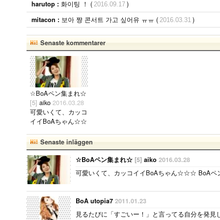
화이팅 ！ (
)
harutop :
2016.09.17
보아 쨩 콘서트 가고 싶어유 ㅠㅠ (
)
mitacon :
2016.03.31
Senaste kommentarer
☆BoAペン集まれ☆
[5]
aiko
2016.03.28
可愛いくて、カッコ
イイBoAちゃん☆☆
☆ BoAペンの人、
仲良くなりたいです
Senaste inläggen
♪..
☆BoAペン集まれ☆
[5]
aiko
2016.03.28
可愛いくて、カッコイイBoAちゃん☆☆☆ BoAペ
BoA utopia7
2011.01.23
見るたびに「すごいー！」と言ってる自分を発見し