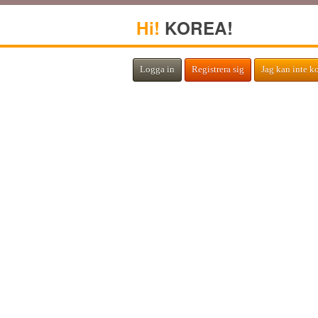
Hi!
KOREA!
Logga in
Registrera sig
Jag kan inte k