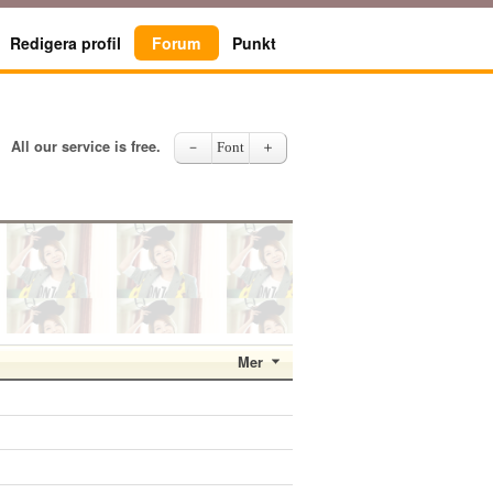
Redigera profil
Forum
Punkt
All our service is free.
－
Font
＋
Mer