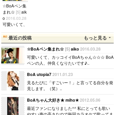
☆BoAペン集
まれ☆
[5]
aik
o
2016.03.28
可愛いくて、
カッコイイB
oAちゃん☆
最近の投稿
もっと見る
☆☆ BoAペ
ンの人、仲良
☆BoAペン集まれ☆
[5]
aiko
2016.03.28
くなりたいで
可愛いくて、カッコイイBoAちゃん☆☆☆ BoA
す♪..
ペンの人、仲良くなりたいです♪..
BoA utopia7
2011.01.23
見るたびに「すごいー！」と言ってる自分を発
見します。（笑）..
BoAちゃん大好き★ miho★
2012.05.06
最近ファンになりました^^ 私にとっても歌い
やすい声の高さなので毎回カラオケで歌ってま