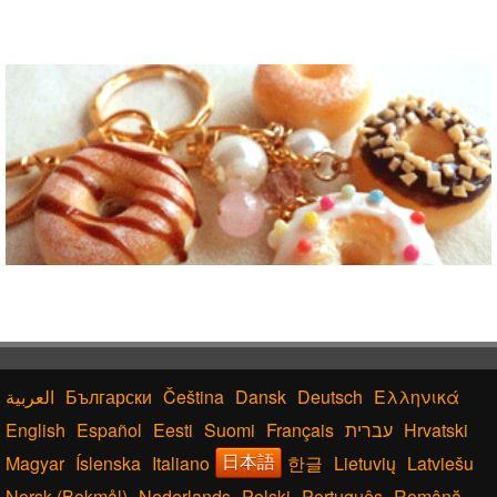
Български
Čeština
Dansk
Deutsch
Ελληνικά
English
Español
Eesti
Suomi
Français
עברית
Hrvatski
Magyar
Íslenska
Italiano
한글
Lietuvių
Latviešu
日本語
Norsk (Bokmål)
Nederlands
Polski
Português
Română