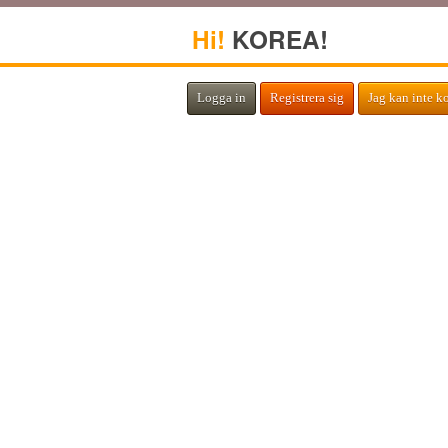
Hi!
KOREA!
Logga in
Registrera sig
Jag kan inte k