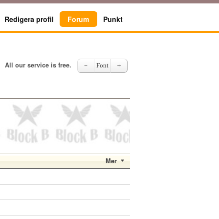
Redigera profil
Forum
Punkt
All our service is free.
－
Font
＋
Mer