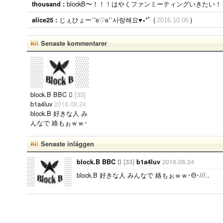
blockB〜！！！はやくファンミーティングいきたい！！
thousand :
じぇひょー˙˚ʚ♡ɞ˚˙사랑해요♥︎∗*ﾟ (
)
alice25 :
2016.10.06
Senaste kommentarer
block.B BBC 
[33]
b1a4luv
2018.08.24
block.B 好きな人 み
んなで 絡もぉｗｗ･
Θ･///..
Senaste inläggen
block.B BBC 
[33]
b1a4luv
2018.08.24
block.B 好きな人 みんなで 絡もぉｗｗ･Θ･///..