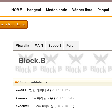
HOME
Hangeul
Meddelande
Vänner lista
Penpal
omma åt mitt konto
Visa alla
MAIN
Support
Forum
Block.B
Stöd meddelande
앨범 대박나~! (
)
azs611 :
2017.11.12
zico 화아팅〜❤️ (
)
kwnask :
2017.10.24
Block.b화이팅 (
)
exocbx99 :
2017.10.18