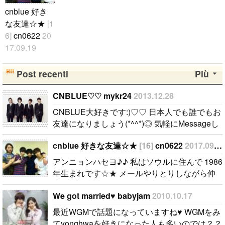
cnblue 好き
な友達☆★
[1
6]
cn0622
20
17.09.19
アンニョンハ
セヨ♪♪ 私は
Post recenti
Più
ソウルに住ん
で 1986年生
CNBLUE♡ ♡ mykr24
2013.12.28
まれです☆★
CNBLUE大好きです:)♡ ♡ 日本人でも誰でもお
メールやりと
友達になりましょう(*^^*)◎ 気軽にMessageし
りしながら仲
てね〜:D☆..
良くする友達
cnblue 好きな友達☆★
[16]
cn0622
2017.09.19
を捜します♪
アンニョンハセヨ♪♪ 私はソウルに住んで 1986
cnblue 好き
年生まれです☆★ メールやりとりしながら仲
な友達なら大
良くする友達を捜します♪ cnblue 好きな友達
歓迎です!! そ
We got married♥ babyjam
2010.10.17
なら大歓迎です!! それでは, メール送ってくだ
れでは, メー
さ..
最近WGMで話題になっていますね♥ WGMをみ
ル送ってくだ
てyonghwaを好きになった人も多いのでは？？