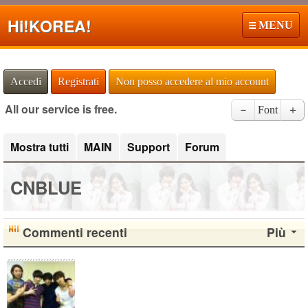
Hi!
KOREA!
MENU
Accedi
Registrati
Non posso accedere al mio account
All our service is free.
－
Font
＋
Mostra tutti
MAIN
Support
Forum
CNBLUE
Commenti recenti
Più