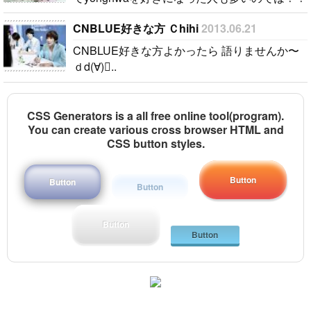
さ..
最近ではCNBLUEのメンバーもよく出てます!
CNBLUE好きな方 Ｃhihi
2013.06.21
だんだんお義姉さんと仲良くなってきてるよう
で・・・ こ..
CNBLUE好きな方よかったら 語りませんか〜
ｄd(∀)..
CSS Generators is a all free online tool(program).
You can create various cross browser HTML and
CSS button styles.
Button
Button
Button
Button
Button