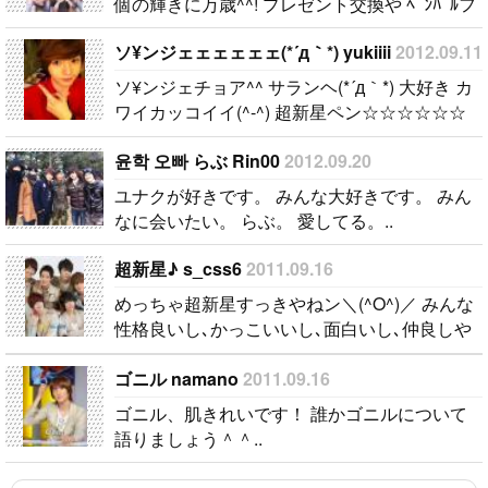
個の輝きに万歳^^! プレゼント交換や ﾍﾟﾝﾊﾟﾙフ
レンド募集中 mailください(^з^)-☆Chu!!..
ソ¥ンジェェェェェェ(*´д｀*) yukiiii
2012.09.11
ソ¥ンジェチョア^^ サランヘ(*´д｀*) 大好き カ
ワイカッコイイ(^-^) 超新星ペン☆☆☆☆☆☆
なかよくしてください*..
윤학 오빠 らぶ Rin00
2012.09.20
ユナクが好きです。 みんな大好きです。 みん
なに会いたい。 らぶ。 愛してる。..
超新星♪ s_css6
2011.09.16
めっちゃ超新星すっきやねン＼(^O^)／ みんな
性格良いし､かっこいいし､面白いし､仲良しや
し^^..
ゴニル namano
2011.09.16
ゴニル、肌きれいです！ 誰かゴニルについて
語りましょう＾＾..