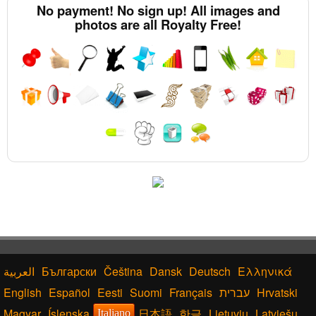
No payment! No sign up! All images and
photos are all Royalty Free!
Български
Čeština
Dansk
Deutsch
Ελληνικά
English
Español
Eesti
Suomi
Français
עברית
Hrvatski
Magyar
Íslenska
日本語
한글
Lietuvių
Latviešu
Italiano