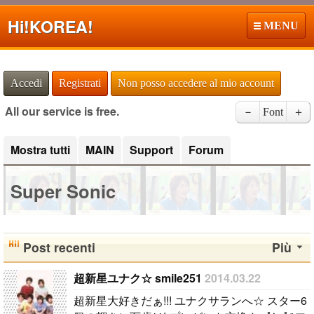
Hi!
KOREA!
MENU
Accedi
Registrati
Non posso accedere al mio account
All our service is free.
－
Font
＋
Mostra tutti
MAIN
Support
Forum
Super Sonic
Post recenti
Più
超新星ユナク☆ smile251
2014.03.22
超新星大好きだぁ!!! ユナクサランへ☆ スター6