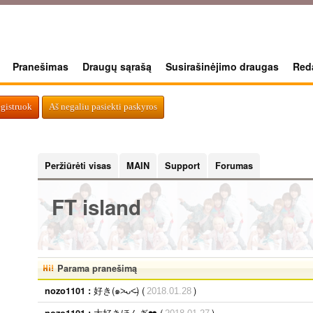
Pranešimas
Draugų sąrašą
Susirašinėjimo draugas
Reda
egistruok
Aš negaliu pasiekti paskyros
Peržiūrėti visas
MAIN
Support
Forumas
FT island
Parama pranešimą
好き(๑˃̵ᴗ˂̵) (
)
nozo1101 :
2018.01.28
大好きほんぎ❤️ (
)
nozo1101 :