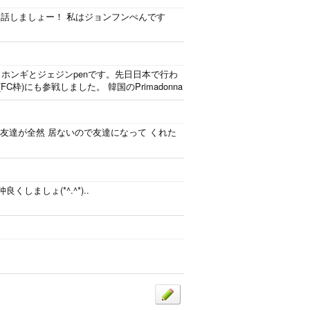
 ぜひ、お話しましょー！ 私はジョンフンぺんです
)です^^* ホンギとジェジンpenです。先日日本で行わ
FC枠)にも参戦しました。 韓国のPrimadonna
Priの友達が全然 居ないので友達になって くれた
仲良くしましょ(*^.^*)..