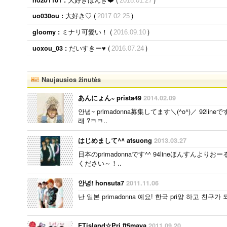
2018.01.27
大好き♡ (
)
uo030ou :
2017.02.25
ミナリ可愛い！ (
)
gloomy :
2016.09.10
だいすきー♥ (
)
uoxou_03 :
2016.07.24
Naujausios žinutės
あんにょん~ prista49
2014.02.09
안녕~ primadonna募集してます＼(^o^)／ 92l
래 ?ㅋㅋ..
はじめまして^^ atsuong
2013.03.27
日本のprimadonnaです^^ 94lineほんすん
ください～！..
안녕! honsuta7
2011.11.06
난 일본 primadonna 예요! 한국 pri양 하고 친구가 
FTisland☆Pri ft5maya
2011.09.20