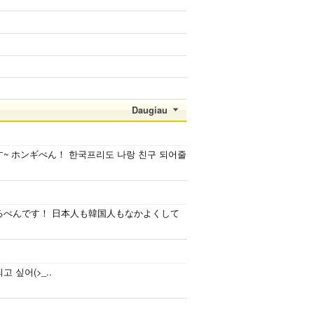
Daugiau
ineです~ ホンギぺん！ 한국프리도 나랑 친구 되어줄
よりおーるぺんです！ 日本人も韓国人もなかよくして
되고 싶어(>_..