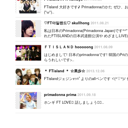
FTisland 大好きです♪ Primadonnaのかた
("ω")..
♡FT아일랜드♡ skullhong
2011.08.21
私は日本のPrimadonna(Primadonna Japan
れたFTISLANDの日本武道館公演や めざましLIVE(
の方も日本のPrimadonna..
ＦＴＩＳＬＡＮＤ hooooong
2011.08.09
はじめまして! 日本のprimadonnaです! 韓国の
らうれしいです>..
＊ FTisland ＊ ☆果歩☆
2013.12.06
FTislandジェジンｫｯﾊﾟよりのallペンですヾ(^▽^)ﾉ 
primadonna prima
2011.09.18
ホンギ FT LOVE 話しましょう..