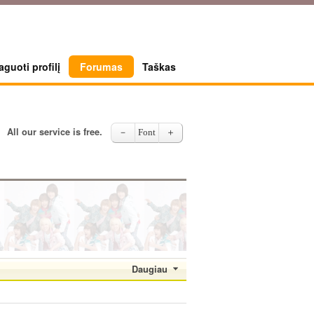
guoti profilį
Forumas
Taškas
All our service is free.
－
Font
＋
Daugiau