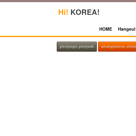
Hi!
KOREA!
HOME
Hangeul
prisijungti, prisijunk
užsiregistruoti, užsir