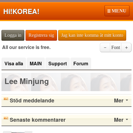
Hi!
KOREA!
MENU
Logga in
Registrera sig
Jag kan inte komma åt mitt konto
All our service is free.
－
Font
＋
Visa alla
MAIN
Support
Forum
Lee Minjung
Stöd meddelande
Mer
Senaste kommentarer
Mer