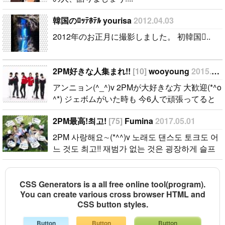
韓国のﾛｯﾃﾎﾃﾙ yourisa
2012.04.03
2012年のお正月に撮影しました。 初韓国..
2PM好きな人集まれ!!
[10]
wooyoung
2015.03.14
アンニョン(^_^)v 2PMが大好きな方 大歓迎(*^o
^*) ジェボムがいた時も 今6人で頑張ってると
きも 愛してる方、 語りましょ(^w^)..
2PM最高!최고!
[75]
Fumina
2017.05.01
2PM 사랑해요∼(*^^)v 노래도 댄스도 토크도 어
느 것도 최고!! 재범가 없는 것은 굉장하게 슬프
지만, 나는 바뀌지 않고 2PM을 응원해 갑니다!!
누구인가 이야기합시다★ ⌒☆⌒☆⌒☆⌒..
CSS Generators is a all free online tool(program).
You can create various cross browser HTML and
CSS button styles.
Button
Button
Button