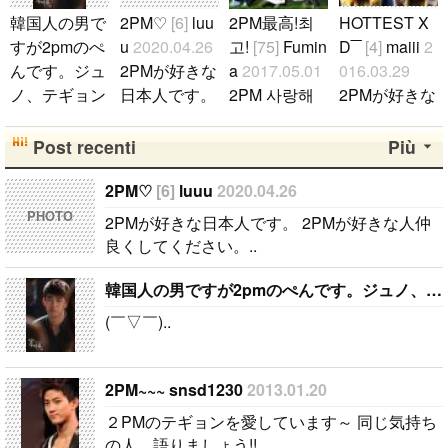
韓国人の男で
2PM♡
[6]
luu
2PM最高!최
HOTTEST X
すが2pmのぺ
u
2020.04.26
고!
[75]
Fumin
D‾‾
[4]
maiii
2
んです。ジュ
2PMが好きな
a
2017.05.01
016.03.29
ノ、テギョン
日本人です。
2PM 사랑해
2PMが好きな
ぺんが特にぺ
2PMが好きな
요∼(*^^)v 노
人 よかった
んです。
[12]
人仲良くして
래도 댄스도
ら仲良くして
Post recenti
Più
sy0930
2023.
ください。..
토크도 어느
くださいXD..
08.19
것도 최고!! 재
2PM♡
[6]
luuu
2020.04.26
(￣▽￣)..
범가 없는 것
PHOTO
2PMが好きな日本人です。 2PMが好きな人仲
은 굉장하게
良くしてください。..
슬프지만, 나
는 바뀌지 않
韓国人の男ですが2pmのぺんです。ジュノ、テギョンぺんが特にぺんです。
고 2PM을 응
(￣▽￣)..
원해 갑니다!!
누구인가 이
야기합시다★
2PM~~~ snsd1230
2013.01.20
⌒☆⌒☆⌒☆
２PMのテギョンを愛しています～ 同じ気持ち
⌒..
の人、語りましょう!!..