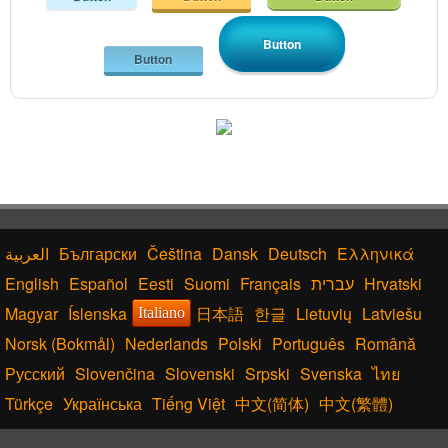
Button
Button
Български
Čeština
Dansk
Deutsch
Ελληνικά
English
Español
Eesti
Suomi
Français
עברית
Hrvatski
Magyar
Íslenska
日本語
한글
Lietuvių
Latviešu
Italiano
Norsk (Bokmål)
Nederlands
Polski
Português
Română
Русский
Slovenčina
Slovenski
Srpski
Svenska
ไทย
Türkçe
Українська
Tiếng Việt
中文(简体)
中文(繁體)