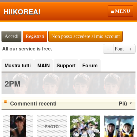
Hi!
KOREA!
MENU
Accedi
Registrati
Non posso accedere al mio account
All our service is free.
－
Font
＋
Mostra tutti
MAIN
Support
Forum
2PM
Commenti recenti
Più
PHOTO