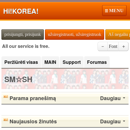
Hi!
KOREA!
MENU
prisijungti, prisijunk
užsiregistruoti, užsiregistruok
Aš negaliu 
All our service is free.
－
Font
＋
Peržiūrėti visas
MAIN
Support
Forumas
SM☆SH
Parama pranešimą
Daugiau
Naujausios žinutės
Daugiau