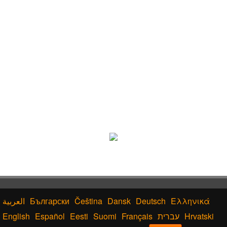
Български
Čeština
Dansk
Deutsch
Ελληνικά
English
Español
Eesti
Suomi
Français
עברית
Hrvatski