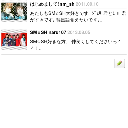
はじめまして! sm_sh
2011.09.10
あたしもSM☆SH大好きです｡ ｼﾞｪﾘｰ君とﾋｰﾛｰ君
がすきです｡ 韓国語覚えたいです｡..
SM☆SH naru107
2013.08.05
SM☆SH好きな方、 仲良くしてくださいっ＾
＾！..