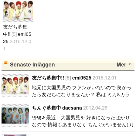
友だち募集
中!!
[5]
emi05
25
2015.12.0
1
地元に大国男
児の ファン
Senaste inläggen
Mer
がいないので
良かったら友
友だち募集中!!
[5]
emi0525
2015.12.01
だちになりま
地元に大国男児の ファンがいないので 良かっ
せんか？ 私
たら友だちになりませんか？ 私は ミカ&カラ
は ミカ&カラ
ムが好き!! イベント&コンサートが ある時は一
ムが好き!! イ
ちんぐ募集中 daesana
2012.04.29
緒に参加しませんか？ 年齢は関係ないので..
ベント&コン
안녕♪ 最近、大国男児を 好きになったばかり
サートが あ
なので 情報もあまりなく ちんぐがいません(´Д
る時は一緒に
⊂ テグペンの方、 ちんぐになってください♡
参加しません