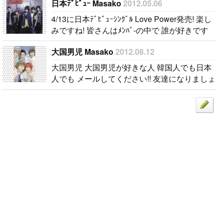
日本ﾃﾞﾋﾞｭｰ Masako
2012.05.06
カラムよりallです(*´∀｀*) mail待って..
か？ 年齢は
4/13に日本ﾃﾞﾋﾞｭｰｼﾝｸﾞﾙ Love Power発売! 楽し
関係ないの
みですね! 皆さんはﾒﾝﾊﾞ-の中で 誰が好きです
で..
か?? 私はミカです!..
大国男児 Masako
2012.08.12
大国男児 大国男児が好きな人 韓国人でも日本
人でも メールしてください!! 友達になりましょ
う＼(^ー^)／..