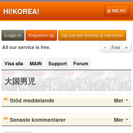
Hi!
KOREA!
MENU
Logga in
Registrera sig
Jag kan inte komma åt mitt konto
All our service is free.
－
Font
＋
Visa alla
MAIN
Support
Forum
大国男児
Stöd meddelande
Mer
Senaste kommentarer
Mer