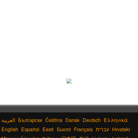
Български
Čeština
Dansk
Deutsch
Ελληνικά
English
Español
Eesti
Suomi
Français
עברית
Hrvatski