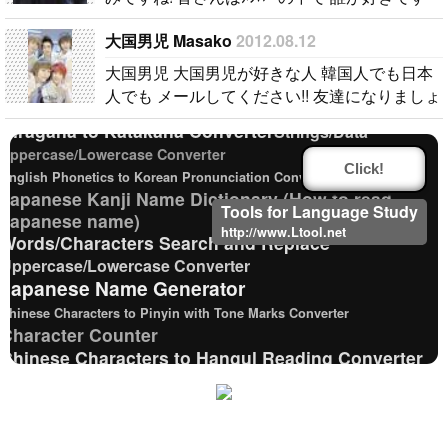
で..
New Japanese Kanji to Old Japanese Kanji
か?? 私はミカです!..
Converter
大国男児 Masako
2012.08.12
Capitalize Sentences/Every Words
大国男児 大国男児が好きな人 韓国人でも日本
Korean Name Generator
HTML Tag Remover
人でも メールしてください!! 友達になりましょ
Katakana Pronunciation Table
う＼(^ー^)／..
Hiragana to Katakana Converter
Strings/Data
Uppercase/Lowercase Converter
Click!
English Phonetics to Korean Pronunciation Converter
Japanese Kanji Name Dictionary (How to read
Tools for Language Study
Japanese name)
http://www.Ltool.net
Words/Characters Search and Replace
Uppercase/Lowercase Converter
Japanese Name Generator
Chinese Characters to Pinyin with Tone Marks Converter
Character Counter
Chinese Characters to Hangul Reading Converter
English Language Study Resources and Websites
Subtitle Editor
Japan National Postal Code List
Korean Names Romanization Converter
Chinese Characters Pinyin to Hangul Reading