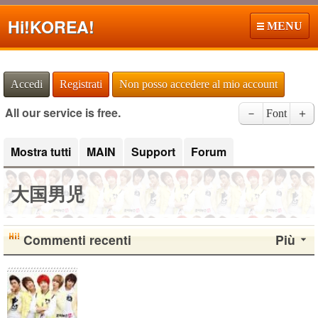
Hi!
KOREA!
MENU
Accedi
Registrati
Non posso accedere al mio account
All our service is free.
－
Font
＋
Mostra tutti
MAIN
Support
Forum
大国男児
Commenti recenti
Più