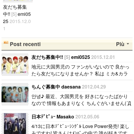
友だち募集
中!!
[5]
emi05
25
2015.12.0
1
地元に大国男
児の ファン
Post recenti
Più
がいないので
良かったら友
友だち募集中!!
[5]
emi0525
2015.12.01
だちになりま
地元に大国男児の ファンがいないので 良かっ
せんか？ 私
たら友だちになりませんか？ 私は ミカ&カラ
は ミカ&カラ
ムが好き!! イベント&コンサートが ある時は一
ムが好き!! イ
ちんぐ募集中 daesana
2012.04.29
緒に参加しませんか？ 年齢は関係ないので..
ベント&コン
안녕♪ 最近、大国男児を 好きになったばかり
サートが あ
なので 情報もあまりなく ちんぐがいません(´Д
る時は一緒に
⊂ テグペンの方、 ちんぐになってください♡
参加しません
日本ﾃﾞﾋﾞｭｰ Masako
2012.05.06
カラムよりallです(*´∀｀*) mail待って..
か？ 年齢は
4/13に日本ﾃﾞﾋﾞｭｰｼﾝｸﾞﾙ Love Power発売! 楽し
関係ないの
みですね! 皆さんはﾒﾝﾊﾞ-の中で 誰が好きです