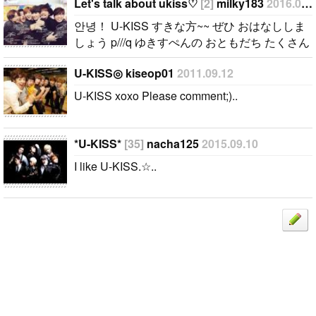
ししましょう
Let's talk about ukiss♡
[2]
milky183
2016.08.13
p///q ゆきすぺ
안녕！ U-KISS すきな方~~ ぜひ おはなししま
んの おとも
しょう p///q ゆきすぺんの おともだち たくさん
だち たくさ
ほしいです~~٩꒰๑• ³•๑꒱۶ わたしは 96Lineきすみ
ん ほしいで
U-KISS◎ kiseop01
2011.09.12
です^^ みなさんの すきなメンバは だれです
す~~٩꒰๑• ³•๑꒱
か？♡_♡ 좋아하는 멤버는 누구입니까? わたし
U-KISS xoxo Please comment;)..
۶ わたしは 9
は、もちろん みんな だいすきですが、とくに
6Lineきすみ
きそぷくんが……♡ 天然•おしゃれ•やさしい•
です^^ みな
甘い声•いっしょうけんめいなところ など すき
*U-KISS*
[35]
nacha125
2015.09.10
さんの すき
なところをあげたら ほんとに キリがないです..
I like U-KISS.☆..
なメンバは
だれですか？
♡_♡ 좋아하
는 멤버는 누
구입니까? わ
たしは、もち
ろん みんな
だいすきです
が、とくに