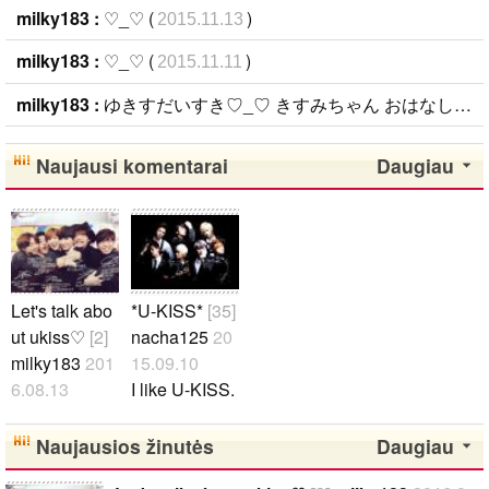
milky183 :
♡_♡ (
)
2015.11.13
milky183 :
♡_♡ (
)
2015.11.11
milky183 :
ゆきすだいすき♡_♡ きすみちゃん おはなし しましょう~~！！かれらに つぎ 会えるのが まちどおしいですね( ･ᴗ･̥̥̥ ) はやく あいたい~~！ (
Naujausi komentarai
Daugiau
Let's talk abo
*U-KISS*
[35]
ut ukiss♡
[2]
nacha125
20
milky183
201
15.09.10
6.08.13
I like U-KISS.
안녕！ U-KIS
☆..
S すきな方~~
Naujausios žinutės
Daugiau
ぜひ おはな