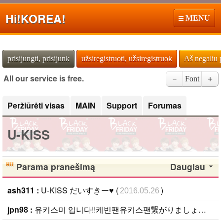
Hi!
KOREA!
MENU
prisijungti, prisijunk
užsiregistruoti, užsiregistruok
Aš negaliu 
All our service is free.
－
Font
＋
Peržiūrėti visas
MAIN
Support
Forumas
U-KISS
Parama pranešimą
Daugiau
ash311 :
U-KISS だいすきー♥ (
)
2016.05.26
jpn98 :
유키스미 입니다!!케빈팬유키스팬繋がりましょう！ (