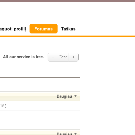
guoti profilį
Forumas
Taškas
All our service is free.
－
Font
＋
Daugiau
)
.16
Daugiau