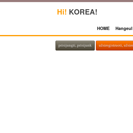
Hi!
KOREA!
HOME
Hangeul
prisijungti, prisijunk
užsiregistruoti, užsir