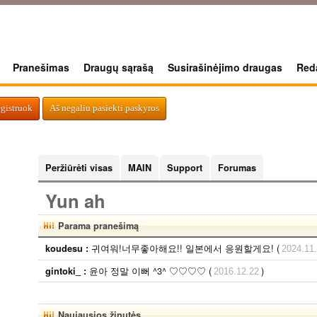
Pranešimas
Draugų sąrašą
Susirašinėjimo draugas
Reda
egistruok
Aš negaliu pasiekti paskyros
Peržiūrėti visas
MAIN
Support
Forumas
Yun ah
Parama pranešimą
귀여워!너무좋아해요!! 일본에서 응원할게요! (
koudesu :
2024.11
윤아 정말 이뻐 ^3^ ♡♡♡♡ (
)
gintoki_ :
2016.12.22
Naujausios žinutės