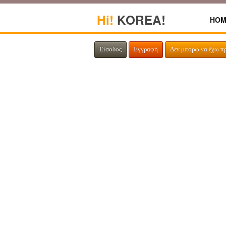
Hi!
KOREA!
HOM
Είσοδος
Εγγραφή
Δεν μπορώ να έχω π