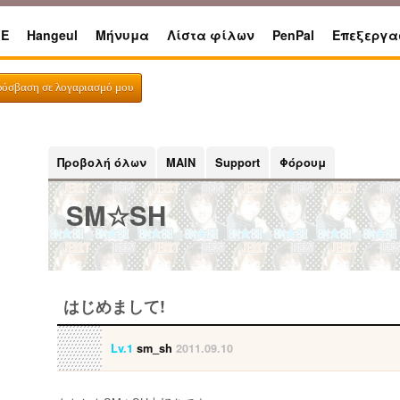
E
Hangeul
Μήνυμα
Λίστα φίλων
PenPal
Επεξεργα
ρόσβαση σε λογαριασμό μου
Προβολή όλων
MAIN
Support
Φόρουμ
SM☆SH
はじめまして!
Lv.1
sm_sh
2011.09.10