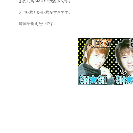
あたしもSM☆SH大好きです｡
ｼﾞｪﾘｰ君とﾋｰﾛｰ君がすきです｡
韓国語覚えたいです｡