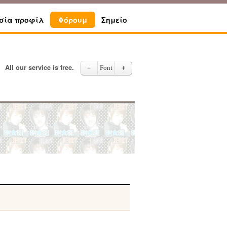
σία προφίλ
Φόρουμ
Σημείο
All our service is free.
－
Font
＋