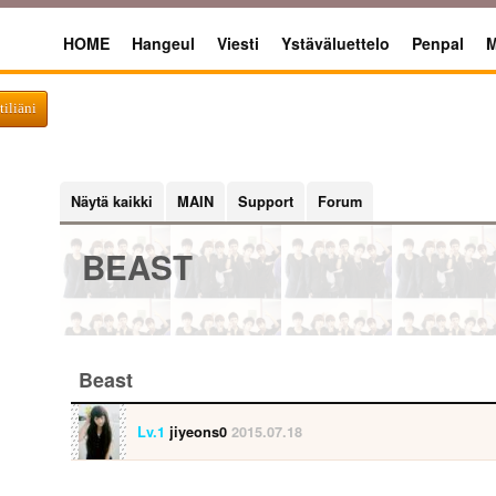
HOME
Hangeul
Viesti
Ystäväluettelo
Penpal
M
tiliäni
Näytä kaikki
MAIN
Support
Forum
BEAST
Beast
Lv.1
jiyeons0
2015.07.18