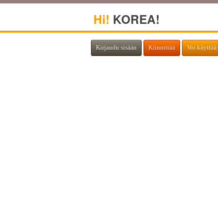
Hi!
KOREA!
Kirjaudu sisään
Kiinnittää
Voi käyttää 