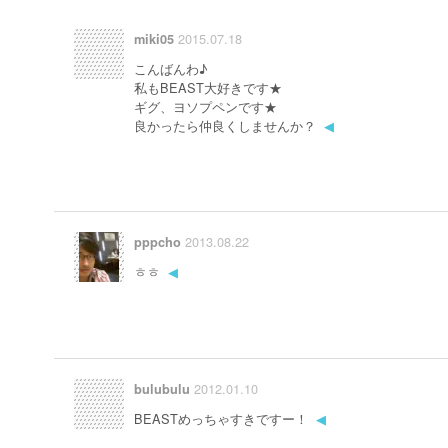
2015.07.18
miki05
こんばんわ♪
私もBEAST大好きです★
ギグ、ヨソプペンです★
良かったら仲良くしませんか？
◀
2013.08.22
pppcho
ㅎㅎ
◀
2012.01.10
bulubulu
BEASTめっちゃすきですー！
◀