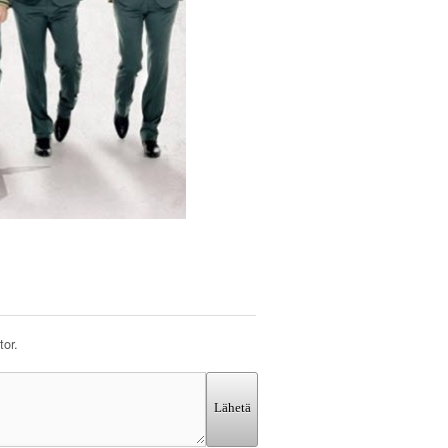
or.
Lähetä