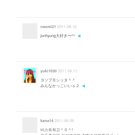
2011.09.12
naomi21
junhyung大好き〜^^
◀
2011.09.11
yuki1030
ヨソプモシッタ＾＾
みんなかっこいいｓ２
◀
2011.06.09
kana14
비스트최고＾０＾!