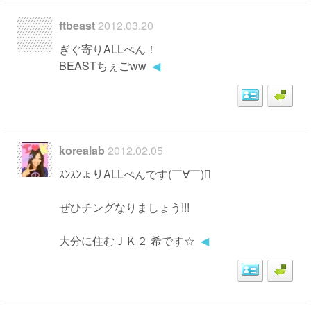
ftbeast
2012.03.20
ぎぐ寄りALLぺん！
BEASTちぇごww
◀
korealab
2012.02.05
ｽﾝｽﾝょりALLぺんです(￣∀￣)
ぜひチングなりましょう!!!
大分に住むＪＫ２ 希です☆
◀