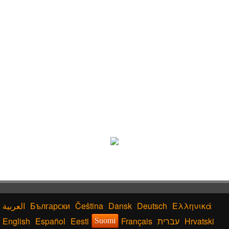
Български
Čeština
Dansk
Deutsch
Ελληνικά
English
Español
Eesti
Français
עברית
Hrvatski
Suomi