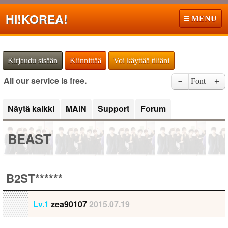
Hi!
KOREA!
MENU
Kirjaudu sisään
Kiinnittää
Voi käyttää tiliäni
All our service is free.
－
Font
＋
Näytä kaikki
MAIN
Support
Forum
BEAST
B2ST******
Lv.1
zea90107
2015.07.19