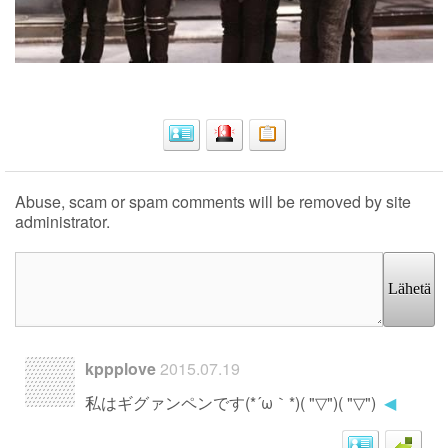
Abuse, scam or spam comments will be removed by site
administrator.
Lähetä
kppplove
2015.07.19
私はギグァンペンです(*´ω｀*)( "▽")( "▽")
◀