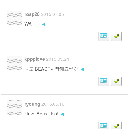
rosp28
2015.07.05
WA~~~
◀
kppplove
2015.05.24
나도 BEAST사랑해요^^♡
◀
ryoung
2015.05.16
I love Beast, too!
◀