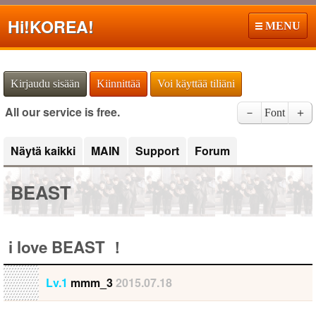
Hi!
KOREA!
MENU
Kirjaudu sisään
Kiinnittää
Voi käyttää tiliäni
All our service is free.
－
Font
＋
Näytä kaikki
MAIN
Support
Forum
BEAST
i love BEAST ！
Lv.1
mmm_3
2015.07.18