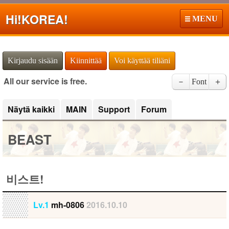
Hi!
KOREA!
MENU
Kirjaudu sisään
Kiinnittää
Voi käyttää tiliäni
All our service is free.
－
Font
＋
Näytä kaikki
MAIN
Support
Forum
BEAST
비스트!
Lv.1
mh-0806
2016.10.10