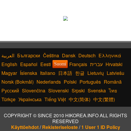
Български
Čeština
Dansk
Deutsch
Ελληνικά
English
Español
Eesti
Français
עברית
Hrvatski
Suomi
Magyar
Íslenska
Italiano
日本語
한글
Lietuvių
Latviešu
Norsk (Bokmål)
Nederlands
Polski
Português
Română
Русский
Slovenčina
Slovenski
Srpski
Svenska
ไทย
Türkçe
Українська
Tiếng Việt
中文(简体)
中文(繁體)
COPYRIGHT © SINCE 2010 HIKOREA.INFO ALL RIGHTS
RESERVED
Käyttöehdot
/
Rekisteriseloste
/
1 User 1 ID Policy