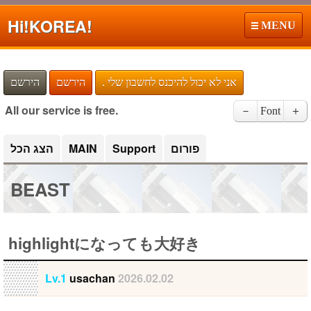
Hi!
KOREA!
MENU
. אני לא יכול להיכנס לחשבון שלי
הירשם
הירשם
All our service is free.
－
Font
＋
הצג הכל
MAIN
Support
פורום
BEAST
highlightになっても大好き
Lv.1
usachan
2026.02.02