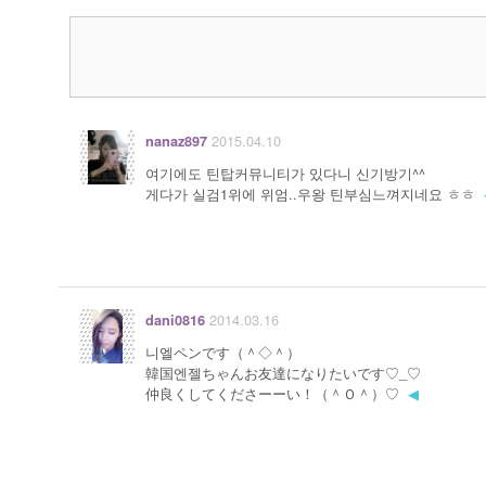
2015.04.10
nanaz897
여기에도 틴탑커뮤니티가 있다니 신기방기^^
게다가 실검1위에 위엄..우왕 틴부심느껴지네요 ㅎㅎ
2014.03.16
dani0816
니엘ペンです（＾◇＾）
韓国엔젤ちゃんお友達になりたいです♡_♡
仲良くしてくださーーい！（＾Ｏ＾）♡
◀