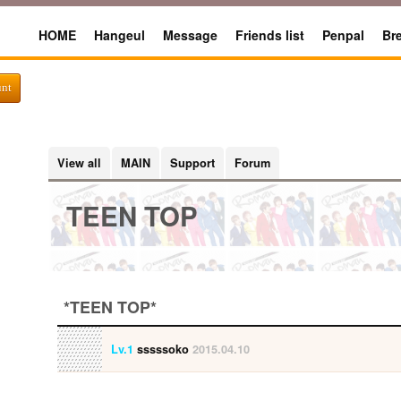
HOME
Hangeul
Message
Friends list
Penpal
Br
unt
View all
MAIN
Support
Forum
TEEN TOP
*TEEN TOP*
Lv.1
sssssoko
2015.04.10