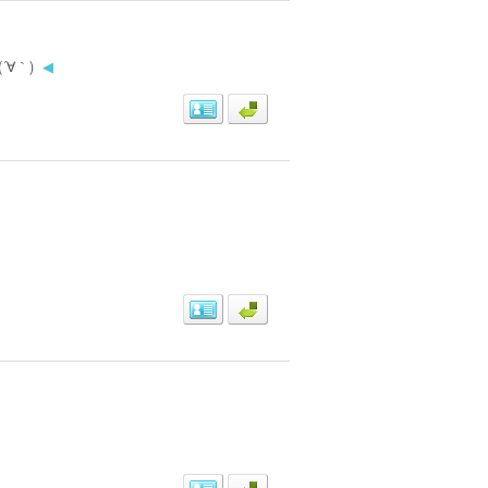
∀｀)
◀