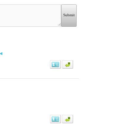
Submit
◀