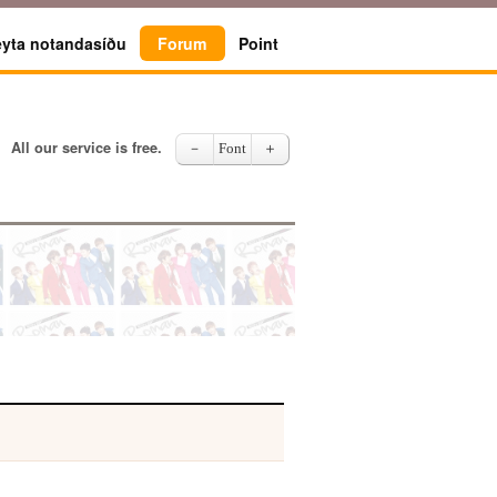
eyta notandasíðu
Forum
Point
All our service is free.
－
Font
＋