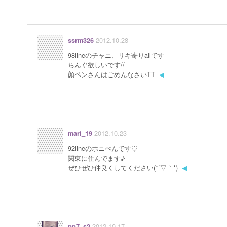
2012.10.28
ssrm326
98lineのチャニ、リキ寄りallです
ちんぐ欲しいです//
顏ペンさんはごめんなさいTT
◀
2012.10.23
mari_19
92lineのホニぺんです♡
関東に住んでます♪
ぜひぜひ仲良くしてください(*´▽｀*)
◀
2012.10.17
pp7_s2