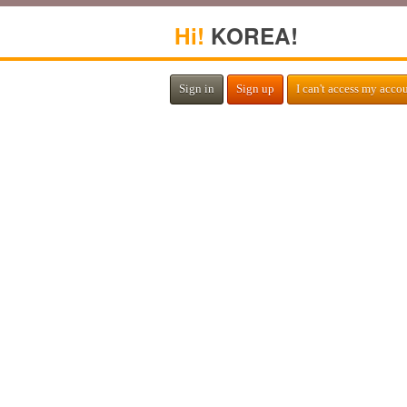
Hi!
KOREA!
Sign in
Sign up
I can't access my acco