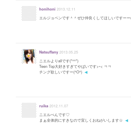
2013.12.11
honihoni
エルジョペンです＾＾ぜひ仲良くしてほしいですーー(´
2013.05.25
Natsuffany
ニエルよりallです(*^^*)
Teen Top大好きすぎてやばいです>~< ㅋㅋ
チング欲しいですー(^O^)
◀
2012.11.07
ruika
ニエルぺんです♡
まぁ全体的にすきなので宜しくおねがいします☆
◀