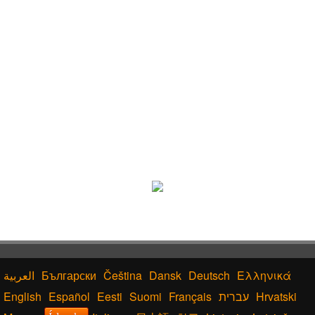
Български
Čeština
Dansk
Deutsch
Ελληνικά
English
Español
Eesti
Suomi
Français
עברית
Hrvatski