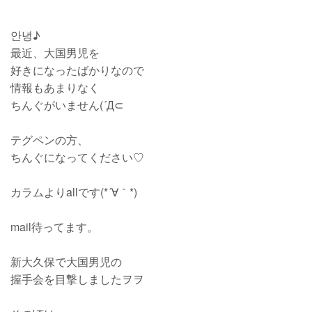
안녕♪
最近、大国男児を
好きになったばかりなので
情報もあまりなく
ちんぐがいません(´Д⊂
テグペンの方、
ちんぐになってください♡
カラムよりallです(*´∀｀*)
mail待ってます。
新大久保で大国男児の
握手会を目撃しましたヲヲ