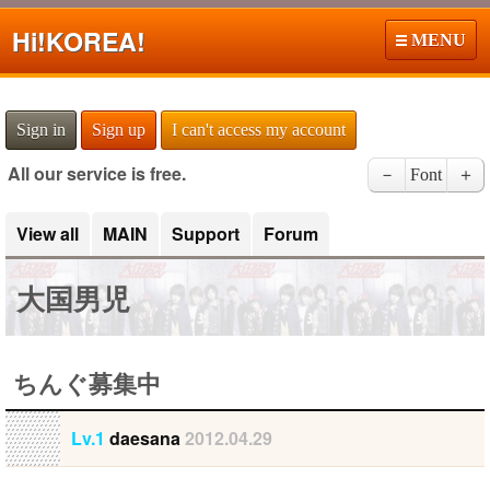
Hi!
KOREA!
MENU
Sign in
Sign up
I can't access my account
All our service is free.
－
Font
＋
View all
MAIN
Support
Forum
大国男児
ちんぐ募集中
Lv.1
daesana
2012.04.29