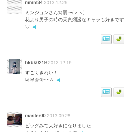
mmm34
2013.12.25
ミンジョンさん綺麗〜(＞＜)
花より男子の時の天真爛漫なキャラも好きです
♡
◀
hkbk0219
2013.12.19
すごくきれい！
너무좋아~~ㅎ
◀
master00
2013.09.28
ビッグみて大好きになりました