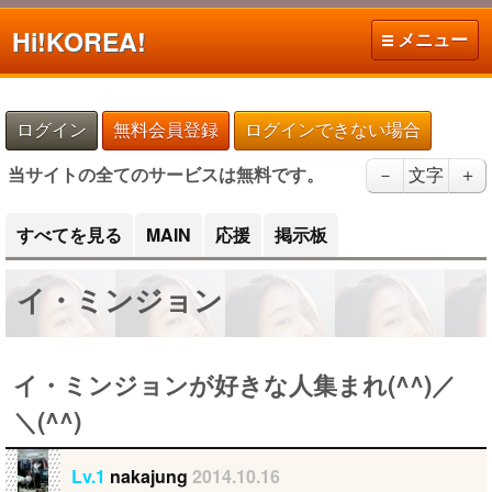
Hi!
KOREA!
メニュー
ログイン
無料会員登録
ログインできない場合
当サイトの全てのサービスは無料です。
－
文字
＋
すべてを見る
MAIN
応援
掲示板
イ・ミンジョン
イ・ミンジョンが好きな人集まれ(^^)／
＼(^^)
Lv.1
nakajung
2014.10.16