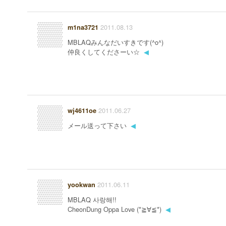
2011.08.13
m1na3721
MBLAQみんなだいすきです(^o^)
仲良くしてくださーい☆
◀
2011.06.27
wj4611oe
メール送って下さい
◀
2011.06.11
yookwan
MBLAQ 사랑해!!
CheonDung Oppa Love (*≧∀≦*)
◀