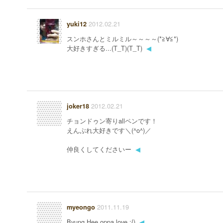
2012.02.21
yuki12
スンホさんとミルミル～～～～(*≧∀≦*)
大好きすぎる...(T_T)(T_T)
◀
2012.02.21
joker18
チョンドゥン寄りallペンです！
えんぶれ大好きです＼(^o^)／
仲良くしてくださいー
◀
2011.11.19
myeongo
Byung Hee oppa love :{)
◀