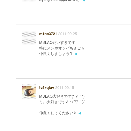
2011.09.25
m1na3721
MBLAQだいすきです!
特にスンホオッパちぇご☆
仲良くしましょう
◀
2011.09.15
tv5xqlav
MBLAQ大好きです(*´∇｀*)
ミル大好きです♪ヽ(´▽｀)/
仲良くしてください♪
◀