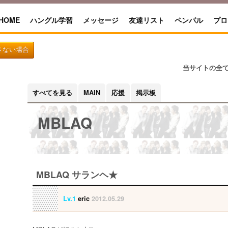
HOME
ハングル学習
メッセージ
友達リスト
ペンパル
プロ
きない場合
当サイトの全
すべてを見る
MAIN
応援
掲示板
MBLAQ
MBLAQ サランヘ★
Lv.1
eric
2012.05.29